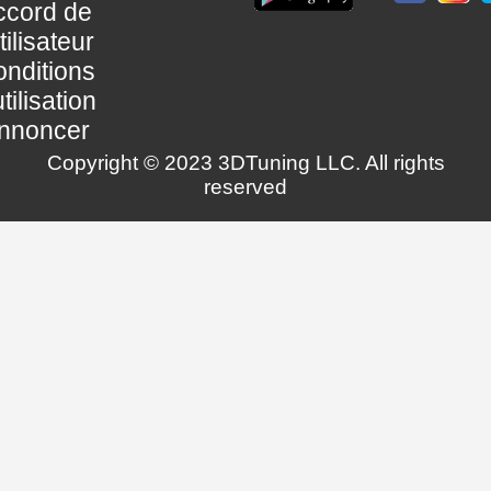
ccord de
utilisateur
nditions
utilisation
nnoncer
Copyright © 2023 3DTuning LLC. All rights
reserved