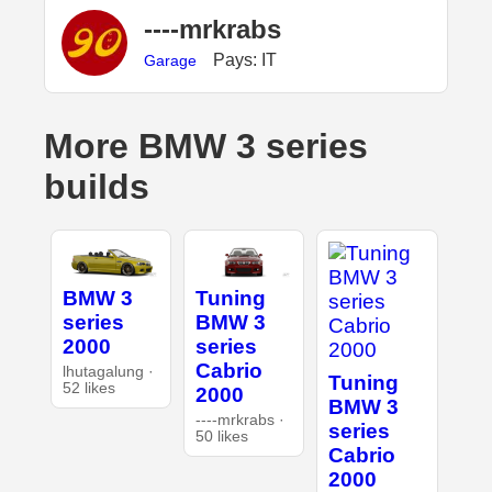
----mrkrabs
Pays: IT
Garage
More BMW 3 series
builds
BMW 3
Tuning
series
BMW 3
2000
series
Cabrio
lhutagalung ·
Tuning
52 likes
2000
BMW 3
----mrkrabs ·
series
50 likes
Cabrio
2000