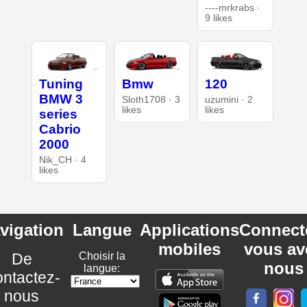
----mrkrabs ·
9 likes
Tuning
Bmw
120
BMW 3
Sloth1708 · 3
uzumini · 2
likes
likes
series
Cabrio
2000
Nik_CH · 4
likes
vigation
Langue
Applications
Connect
mobiles
vous av
De
Choisir la
nous
langue:
ntactez-
nous