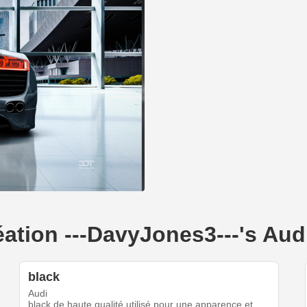
réation ---DavyJones3---'s Au
black
Audi
black de haute qualité utilisé pour une apparence et