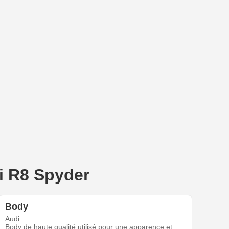
di R8 Spyder
Body
Audi
Body de haute qualité utilisé pour une apparence et