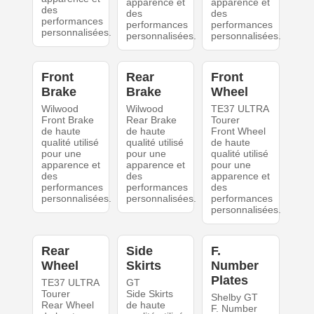
apparence et
apparence et
des
des
des
performances
performances
performances
personnalisées.
personnalisées.
personnalisées.
Front
Rear
Front
Brake
Brake
Wheel
Wilwood
Wilwood
TE37 ULTRA
Front Brake
Rear Brake
Tourer
de haute
de haute
Front Wheel
qualité utilisé
qualité utilisé
de haute
pour une
pour une
qualité utilisé
apparence et
apparence et
pour une
des
des
apparence et
performances
performances
des
personnalisées.
personnalisées.
performances
personnalisées.
Rear
Side
F.
Wheel
Skirts
Number
Plates
TE37 ULTRA
GT
Tourer
Side Skirts
Shelby GT
Rear Wheel
de haute
F. Number