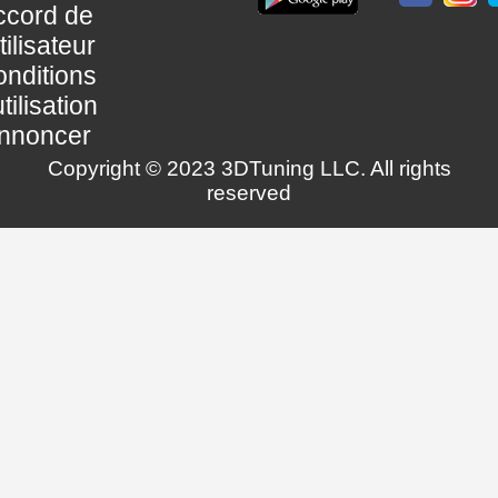
ccord de
utilisateur
nditions
utilisation
nnoncer
Copyright © 2023 3DTuning LLC. All rights
reserved