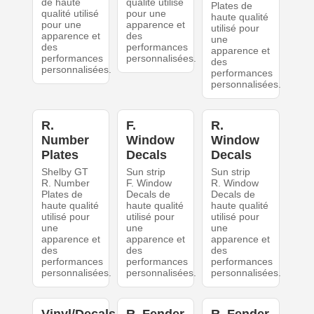
de haute
qualité utilisé
Plates de
qualité utilisé
pour une
haute qualité
pour une
apparence et
utilisé pour
apparence et
des
une
des
performances
apparence et
performances
personnalisées.
des
personnalisées.
performances
personnalisées.
R.
F.
R.
Number
Window
Window
Plates
Decals
Decals
Shelby GT
Sun strip
Sun strip
R. Number
F. Window
R. Window
Plates de
Decals de
Decals de
haute qualité
haute qualité
haute qualité
utilisé pour
utilisé pour
utilisé pour
une
une
une
apparence et
apparence et
apparence et
des
des
des
performances
performances
performances
personnalisées.
personnalisées.
personnalisées.