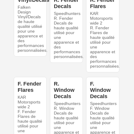
Vinyl/Decals
R. Fender
R. Fender
Decals
Flares
Falken
Design
Speedhunters
KAR
Vinyl/Decals
R. Fender
Motorsports
de haute
Decals de
wide 2
qualité utilisé
haute qualité
R. Fender
pour une
utilisé pour
Flares de
apparence et
une
haute qualité
des
apparence et
utilisé pour
performances
des
une
personnalisées.
performances
apparence et
personnalisées.
des
performances
personnalisées.
F. Fender
R.
F.
Flares
Window
Window
Decals
Decals
KAR
Motorsports
Speedhunters
Speedhunters
wide 2
R. Window
F. Window
F. Fender
Decals de
Decals de
Flares de
haute qualité
haute qualité
haute qualité
utilisé pour
utilisé pour
utilisé pour
une
une
une
apparence et
apparence et