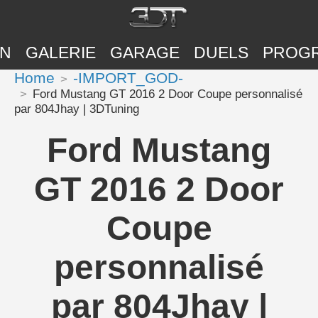
ON
GALERIE
GARAGE
DUELS
PROG
Home
-IMPORT_GOD-
Ford Mustang GT 2016 2 Door Coupe personnalisé
par 804Jhay | 3DTuning
Ford Mustang
GT 2016 2 Door
Coupe
personnalisé
par 804Jhay |