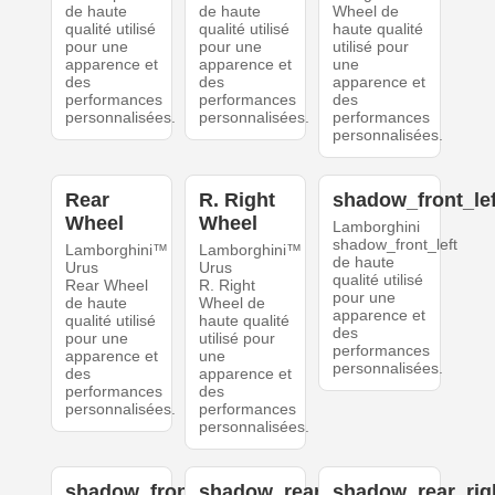
de haute
de haute
Wheel de
qualité utilisé
qualité utilisé
haute qualité
pour une
pour une
utilisé pour
apparence et
apparence et
une
des
des
apparence et
performances
performances
des
personnalisées.
personnalisées.
performances
personnalisées.
Rear
R. Right
shadow_front_lef
Wheel
Wheel
Lamborghini
shadow_front_left
Lamborghini™
Lamborghini™
de haute
Urus
Urus
qualité utilisé
Rear Wheel
R. Right
pour une
de haute
Wheel de
apparence et
qualité utilisé
haute qualité
des
pour une
utilisé pour
performances
apparence et
une
personnalisées.
des
apparence et
performances
des
personnalisées.
performances
personnalisées.
shadow_front_right
shadow_rear_left
shadow_rear_rig