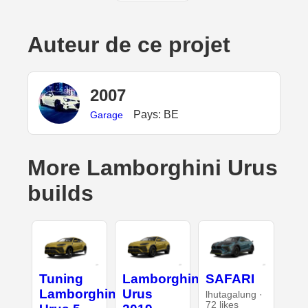
Auteur de ce projet
2007
Pays: BE
Garage
More Lamborghini Urus
builds
Tuning
Lamborghini
SAFARI
Lamborghini
Urus
lhutagalung ·
72 likes