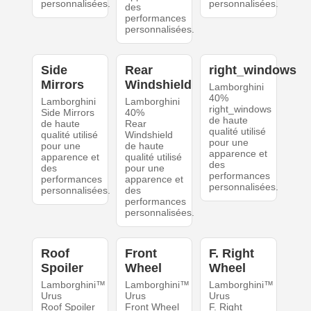
personnalisées.
personnalisées.
des
performances
personnalisées.
Side
Rear
right_windows
Mirrors
Windshield
Lamborghini
40%
Lamborghini
Lamborghini
right_windows
Side Mirrors
40%
de haute
de haute
Rear
qualité utilisé
qualité utilisé
Windshield
pour une
pour une
de haute
apparence et
apparence et
qualité utilisé
des
des
pour une
performances
performances
apparence et
personnalisées.
personnalisées.
des
performances
personnalisées.
Roof
Front
F. Right
Spoiler
Wheel
Wheel
Lamborghini™
Lamborghini™
Lamborghini™
Urus
Urus
Urus
Roof Spoiler
Front Wheel
F. Right