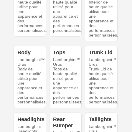
haute qualité
haute qualité
Interior de
utilisé pour
utilisé pour
haute qualité
une
une
utilisé pour
apparence et
apparence et
une
des
des
apparence et
performances
performances
des
personnalisées.
personnalisées.
performances
personnalisées.
Body
Tops
Trunk Lid
Lamborghini™
Lamborghini™
Lamborghini™
Urus
Urus
Urus
Body de
Tops de
Trunk Lid de
haute qualité
haute qualité
haute qualité
utilisé pour
utilisé pour
utilisé pour
une
une
une
apparence et
apparence et
apparence et
des
des
des
performances
performances
performances
personnalisées.
personnalisées.
personnalisées.
Headlights
Rear
Taillights
Bumper
Lamborghini
Lamborghini™
Headlights
Urus