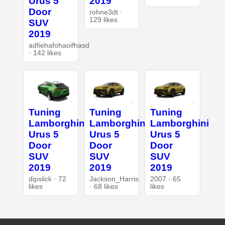
Urus 5
2019
Door
rohne3dt ·
129 likes
SUV
2019
adfiehafohaoifhasd
· 142 likes
Tuning
Tuning
Tuning
Lamborghini
Lamborghini
Lamborghini
Urus 5
Urus 5
Urus 5
Door
Door
Door
SUV
SUV
SUV
2019
2019
2019
dipslick · 72
Jackson_Harris
2007 · 65
likes
· 68 likes
likes