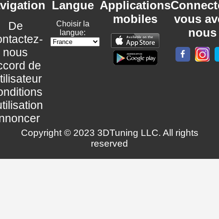
vigation
Langue
Applications
Connect
mobiles
vous av
De
Choisir la
nous
langue:
ntactez-
nous
ccord de
utilisateur
nditions
utilisation
nnoncer
Copyright © 2023 3DTuning LLC. All rights
reserved