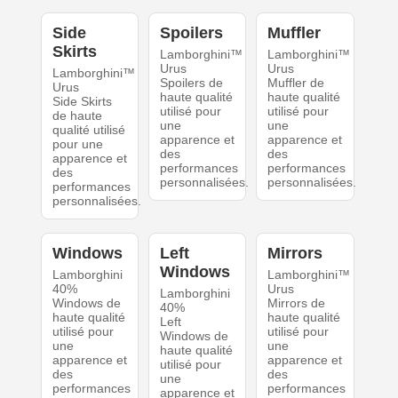
Side
Spoilers
Muffler
Skirts
Lamborghini™
Lamborghini™
Urus
Urus
Lamborghini™
Spoilers de
Muffler de
Urus
haute qualité
haute qualité
Side Skirts
utilisé pour
utilisé pour
de haute
une
une
qualité utilisé
apparence et
apparence et
pour une
des
des
apparence et
performances
performances
des
personnalisées.
personnalisées.
performances
personnalisées.
Windows
Left
Mirrors
Windows
Lamborghini
Lamborghini™
40%
Urus
Lamborghini
Windows de
Mirrors de
40%
haute qualité
haute qualité
Left
utilisé pour
utilisé pour
Windows de
une
une
haute qualité
apparence et
apparence et
utilisé pour
des
des
une
performances
performances
apparence et