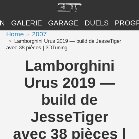
ON
GALERIE
GARAGE
DUELS
PROG
Home
2007
Lamborghini Urus 2019 — build de JesseTiger
avec 38 pièces | 3DTuning
Lamborghini
Urus 2019 —
build de
JesseTiger
avec 38 pièces |