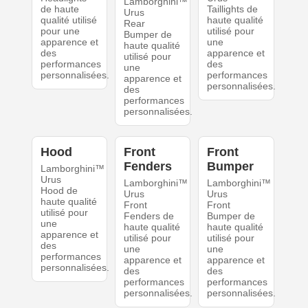
Lamborghini™
de haute
Taillights de
Urus
qualité utilisé
haute qualité
Rear
pour une
utilisé pour
Bumper de
apparence et
une
haute qualité
des
apparence et
utilisé pour
performances
des
une
personnalisées.
performances
apparence et
personnalisées.
des
performances
personnalisées.
Hood
Front
Front
Fenders
Bumper
Lamborghini™
Urus
Lamborghini™
Lamborghini™
Hood de
Urus
Urus
haute qualité
Front
Front
utilisé pour
Fenders de
Bumper de
une
haute qualité
haute qualité
apparence et
utilisé pour
utilisé pour
des
une
une
performances
apparence et
apparence et
personnalisées.
des
des
performances
performances
personnalisées.
personnalisées.