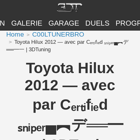
ON
GALERIE
GARAGE
DUELS
PROG
Home
C00LTUNERBRO
Toyota Hilux 2012 — avec par Cₑᵣₜᵢfᵢₑd ₛₙᵢₚₑᵣ▄︻デ
══━一 | 3DTuning
Toyota Hilux
2012 — avec
par Cₑᵣₜᵢfᵢₑd
ₛₙᵢₚₑᵣ▄︻デ══━