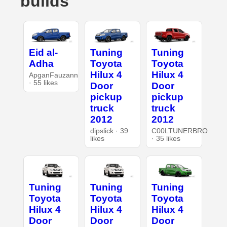
builds
Eid al-
Tuning
Tuning
Adha
Toyota
Toyota
Hilux 4
Hilux 4
ApganFauzann
· 55 likes
Door
Door
pickup
pickup
truck
truck
2012
2012
dipslick · 39
C00LTUNERBRO
likes
· 35 likes
Tuning
Tuning
Tuning
Toyota
Toyota
Toyota
Hilux 4
Hilux 4
Hilux 4
Door
Door
Door