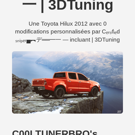
一 | 3DTuning
Une Toyota Hilux 2012 avec 0
modifications personnalisées par Cₑᵣₜᵢfᵢₑd
ₛₙᵢₚₑᵣ▄︻デ══━一 — incluant | 3DTuning
C00LTUNERBRO's