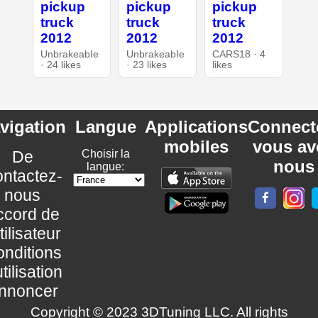
pickup
pickup
pickup
truck
truck
truck
2012
2012
2012
UnbrakeabIe
UnbrakeabIe
CARS18 · 4
· 24 likes
· 23 likes
likes
vigation
Langue
Applications
Connect
mobiles
vous av
De
Choisir la
nous
langue:
ntactez-
nous
ccord de
utilisateur
nditions
utilisation
nnoncer
Copyright © 2023 3DTuning LLC. All rights