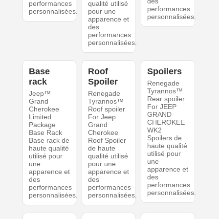
des
performances
qualité utilisé
performances
personnalisées.
pour une
personnalisées.
apparence et
des
performances
personnalisées.
Base
Roof
Spoilers
rack
Spoiler
Renegade
Tyrannos™
Jeep™
Renegade
Rear spoiler
Grand
Tyrannos™
For JEEP
Cherokee
Roof spoiler
GRAND
Limited
For Jeep
CHEROKEE
Package
Grand
WK2
Base Rack
Cherokee
Spoilers de
Base rack de
Roof Spoiler
haute qualité
haute qualité
de haute
utilisé pour
utilisé pour
qualité utilisé
une
une
pour une
apparence et
apparence et
apparence et
des
des
des
performances
performances
performances
personnalisées.
personnalisées.
personnalisées.