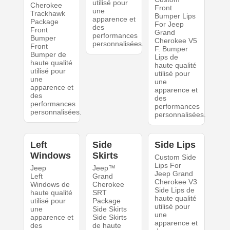
utilisé pour
Cherokee
Front
une
Trackhawk
Bumper Lips
apparence et
Package
For Jeep
des
Front
Grand
performances
Bumper
Cherokee V5
personnalisées.
Front
F. Bumper
Bumper de
Lips de
haute qualité
haute qualité
utilisé pour
utilisé pour
une
une
apparence et
apparence et
des
des
performances
performances
personnalisées.
personnalisées.
Left
Side
Side Lips
Windows
Skirts
Custom Side
Lips For
Jeep
Jeep™
Jeep Grand
Left
Grand
Cherokee V3
Windows de
Cherokee
Side Lips de
haute qualité
SRT
haute qualité
utilisé pour
Package
utilisé pour
une
Side Skirts
une
apparence et
Side Skirts
apparence et
des
de haute