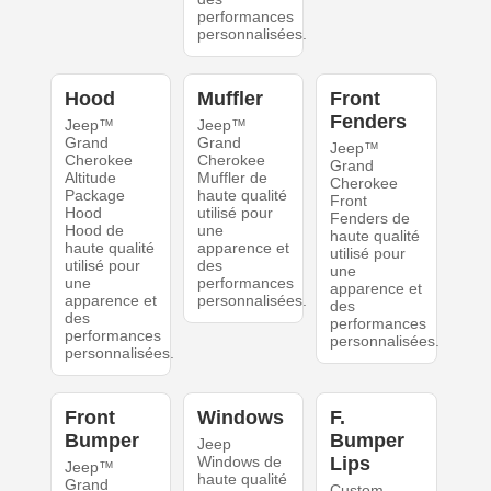
performances
personnalisées.
Hood
Muffler
Front
Fenders
Jeep™
Jeep™
Grand
Grand
Jeep™
Cherokee
Cherokee
Grand
Altitude
Muffler de
Cherokee
Package
haute qualité
Front
Hood
utilisé pour
Fenders de
Hood de
une
haute qualité
haute qualité
apparence et
utilisé pour
utilisé pour
des
une
une
performances
apparence et
apparence et
personnalisées.
des
des
performances
performances
personnalisées.
personnalisées.
Front
Windows
F.
Bumper
Bumper
Jeep
Windows de
Lips
Jeep™
haute qualité
Grand
Custom