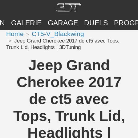
ON
GALERIE
GARAGE
DUELS
PROG
Home
CT5-V_Blackwing
Jeep Grand Cherokee 2017 de ct5 avec Tops,
Trunk Lid, Headlights | 3DTuning
Jeep Grand
Cherokee 2017
de ct5 avec
Tops, Trunk Lid,
Headlights |