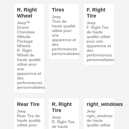
R. Right
Tires
F. Right
Wheel
Tire
Jeep
Tires de
Jeep™
Jeep
haute qualité
Grand
F. Right Tire
utilisé pour
Cherokee
de haute
une
Altitude
qualité utilisé
apparence et
Package
pour une
des
Wheels
apparence et
performances
R. Right
des
personnalisées.
Wheel de
performances
haute qualité
personnalisées.
utilisé pour
une
apparence et
des
performances
personnalisées.
Rear Tire
R. Right
right_windows
Tire
Jeep
Jeep
Rear Tire de
right_windows
Jeep
haute qualité
de haute
R. Right Tire
utilisé pour
qualité utilisé
de haute