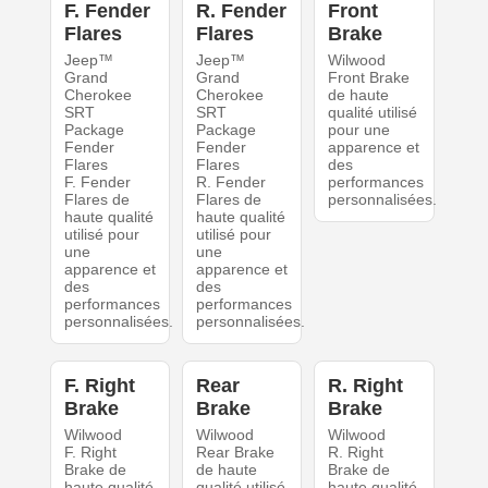
F. Fender
R. Fender
Front
Flares
Flares
Brake
Jeep™
Jeep™
Wilwood
Grand
Grand
Front Brake
Cherokee
Cherokee
de haute
SRT
SRT
qualité utilisé
Package
Package
pour une
Fender
Fender
apparence et
Flares
Flares
des
F. Fender
R. Fender
performances
Flares de
Flares de
personnalisées.
haute qualité
haute qualité
utilisé pour
utilisé pour
une
une
apparence et
apparence et
des
des
performances
performances
personnalisées.
personnalisées.
F. Right
Rear
R. Right
Brake
Brake
Brake
Wilwood
Wilwood
Wilwood
F. Right
Rear Brake
R. Right
Brake de
de haute
Brake de
haute qualité
qualité utilisé
haute qualité