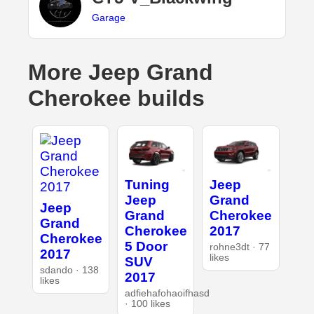
Garage
More Jeep Grand
Cherokee builds
Tuning
Jeep
Jeep
Grand
Jeep
Grand
Cherokee
Grand
Cherokee
2017
Cherokee
5 Door
rohne3dt · 77
2017
likes
SUV
sdando · 138
2017
likes
adfiehafohaoifhasd
· 100 likes