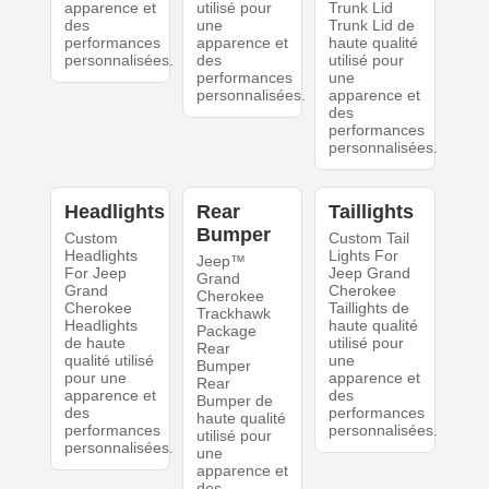
apparence et
utilisé pour
Trunk Lid
des
une
Trunk Lid de
performances
apparence et
haute qualité
personnalisées.
des
utilisé pour
performances
une
personnalisées.
apparence et
des
performances
personnalisées.
Headlights
Rear
Taillights
Bumper
Custom
Custom Tail
Headlights
Lights For
Jeep™
For Jeep
Jeep Grand
Grand
Grand
Cherokee
Cherokee
Cherokee
Taillights de
Trackhawk
Headlights
haute qualité
Package
de haute
utilisé pour
Rear
qualité utilisé
une
Bumper
pour une
apparence et
Rear
apparence et
des
Bumper de
des
performances
haute qualité
performances
personnalisées.
utilisé pour
personnalisées.
une
apparence et
des