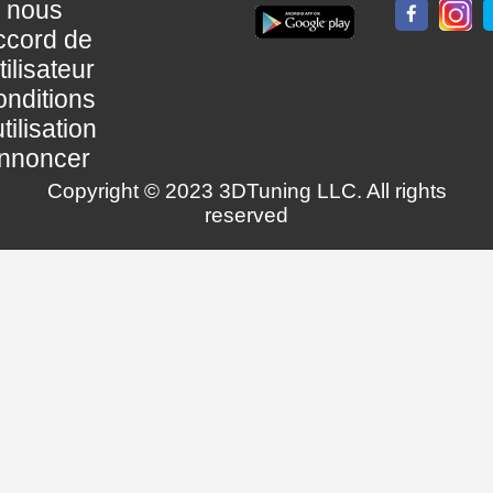
nous
ccord de
utilisateur
nditions
utilisation
nnoncer
Copyright © 2023 3DTuning LLC. All rights
reserved