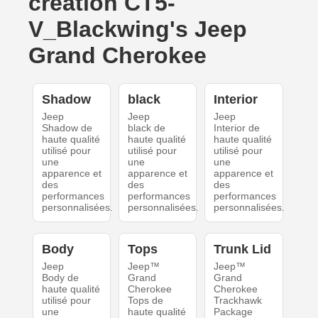
création CT5-
V_Blackwing's Jeep
Grand Cherokee
Shadow
black
Interior
Jeep
Jeep
Jeep
Shadow de
black de
Interior de
haute qualité
haute qualité
haute qualité
utilisé pour
utilisé pour
utilisé pour
une
une
une
apparence et
apparence et
apparence et
des
des
des
performances
performances
performances
personnalisées.
personnalisées.
personnalisées.
Body
Tops
Trunk Lid
Jeep
Jeep™
Jeep™
Body de
Grand
Grand
haute qualité
Cherokee
Cherokee
utilisé pour
Tops de
Trackhawk
une
haute qualité
Package