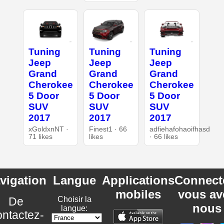
Tuning
Tuning
Tuning
Jeep
Jeep
Jeep
Grand
Grand
Grand
Cherokee
Cherokee
Cherokee
5 Door
5 Door
5 Door
SUV
SUV
SUV
2017
2017
2017
xGoldxnNT ·
Finest1 · 66
adfiehafohaoifhasd
71 likes
likes
· 66 likes
vigation
Langue
Applications
Connect
mobiles
vous av
De
Choisir la
nous
langue:
ntactez-