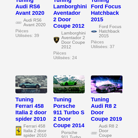
Tuning
Tuning
Tuning
Audi RS6
Lamborghini
Ford Focus
Avant 2020
Aventador
Hatchback
2 Door
2015
Audi RS6
Avant 2020
Coupe 2012
Ford Focus
Pièces
Hatchback
Lamborghini
Utilisées: 39
2015
Aventador 2
Pièces
Door Coupe
Utilisées: 37
2012
Pièces
Utilisées: 24
Tuning
Tuning
Tuning
Ferrari 458
Porsche
Audi R8 2
Italia 2 door
911 Turbo S
Door
spider 2010
2 Door
Coupe 2019
Coupe 2014
Ferrari 458
Audi R8 2
Italia 2 door
Door
Porsche
spider 2010
Coupe
911 Turbo