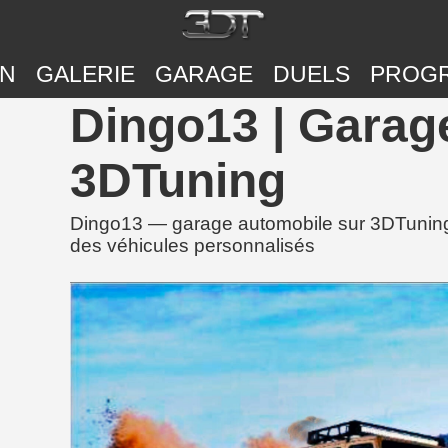
ON
GALERIE
GARAGE
DUELS
PROG
Dingo13 | Garag
3DTuning
Dingo13 — garage automobile sur 3DTuning 
des véhicules personnalisés