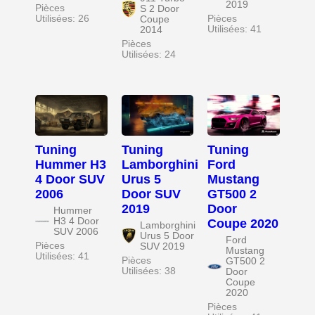
2019
Pièces
S 2 Door
Utilisées: 26
Pièces
Coupe
Utilisées: 41
2014
Pièces
Utilisées: 24
Tuning
Tuning
Tuning
Hummer H3
Lamborghini
Ford
4 Door SUV
Urus 5
Mustang
2006
Door SUV
GT500 2
2019
Door
Hummer
H3 4 Door
Coupe 2020
Lamborghini
SUV 2006
Urus 5 Door
Ford
Pièces
SUV 2019
Mustang
Utilisées: 41
Pièces
GT500 2
Utilisées: 38
Door
Coupe
2020
Pièces