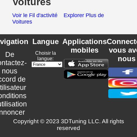
Voitures
Voir le Fil d'activité
Explorer Plus de
Voitures
vigation
Langue
Applications
Connect
mobiles
vous av
De
Choisir la
nous
langue:
ntactez-
nous
ccord de
utilisateur
nditions
utilisation
nnoncer
Copyright © 2023 3DTuning LLC. All rights
reserved