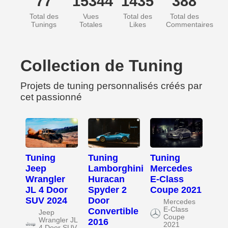
77
15344
1435
388
Total des
Vues
Total des
Total des
Tunings
Totales
Likes
Commentaires
Collection de Tuning
Projets de tuning personnalisés créés par
cet passionné
Tuning
Tuning
Tuning
Jeep
Lamborghini
Mercedes
Wrangler
Huracan
E-Class
JL 4 Door
Spyder 2
Coupe 2021
SUV 2024
Door
Mercedes
E-Class
Convertible
Jeep
Coupe
Wrangler JL
2016
2021
4 Door SUV