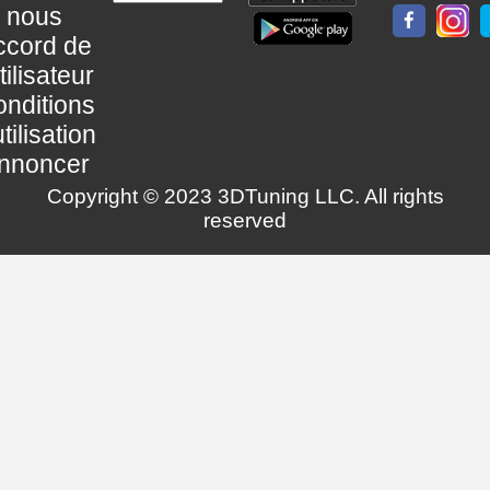
nous
ccord de
utilisateur
nditions
utilisation
nnoncer
Copyright © 2023 3DTuning LLC. All rights
reserved