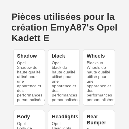
Pièces utilisées pour la
création EmyA87's Opel
Kadett E
Shadow
black
Wheels
Opel
Opel
Blacksun
Shadow de
black de
Wheels de
haute qualité
haute qualité
haute qualité
utilisé pour
utilisé pour
utilisé pour
une
une
une
apparence et
apparence et
apparence et
des
des
des
performances
performances
performances
personnalisées.
personnalisées.
personnalisées.
Body
Headlights
Rear
Bumper
Opel
Opel
Body de
Headlights