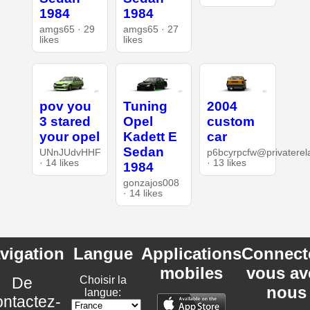
1984
1984
amgs65 · 29
amgs65 · 27
likes
likes
pov you
Tuning
2004
3 stared
Opel
custom
your opel
Kadett E
car
Sedan
UNnJUdvHHF
p6bcyrpcfw@privaterel
· 14 likes
· 13 likes
1984
gonzajos008
· 14 likes
vigation
Langue
Applications
Connect
mobiles
vous av
De
Choisir la
nous
langue:
ntactez-