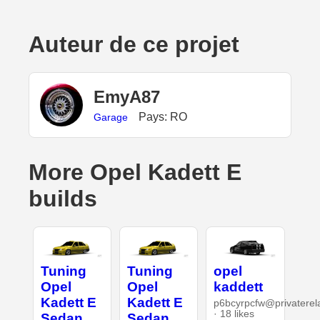
Auteur de ce projet
EmyA87
Pays: RO
Garage
More Opel Kadett E
builds
Tuning
Tuning
opel
Opel
Opel
kaddett
Kadett E
Kadett E
p6bcyrpcfw@privaterel
· 18 likes
Sedan
Sedan