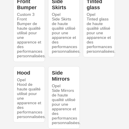
Front
Side
Tinted
Bumper
Skirts
glass
Custom 3
Opel
Opel
Front
Side Skirts
Tinted glass
Bumper de
de haute
de haute
haute qualité
qualité utilisé
qualité utilisé
utilisé pour
pour une
pour une
une
apparence et
apparence et
apparence et
des
des
des
performances
performances
performances
personnalisées.
personnalisées.
personnalisées.
Hood
Side
Mirrors
Opel
Hood de
Opel
haute qualité
Side Mirrors
utilisé pour
de haute
une
qualité utilisé
apparence et
pour une
des
apparence et
performances
des
personnalisées.
performances
personnalisées.