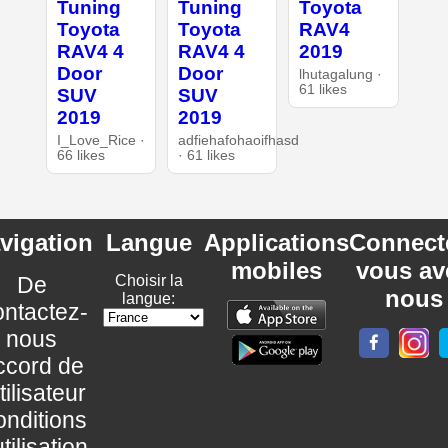
Tuning
Tuning
Toyota
Toyota
Toyota
RAV4
RAV4 4
RAV4 4
2019
Door
Door
lhutagalung ·
61 likes
SUV
SUV
2019
2019
I_Love_Rice ·
adfiehafohaoifhasd
66 likes
· 61 likes
vigation
Langue
Applications
Connect
mobiles
vous av
De
Choisir la
nous
langue:
ntactez-
nous
ccord de
utilisateur
nditions
utilisation