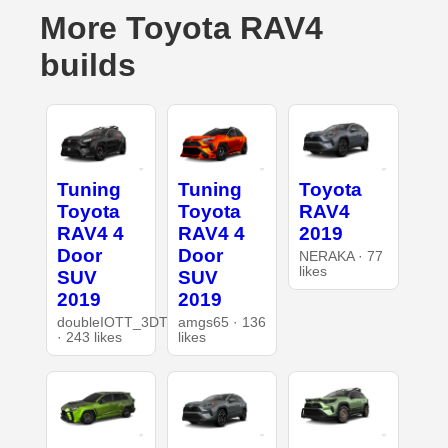
More Toyota RAV4
builds
Tuning
Tuning
Toyota
Toyota
Toyota
RAV4
RAV4 4
RAV4 4
2019
Door
Door
NERAKA · 77
likes
SUV
SUV
2019
2019
doubleIOTT_3DT
amgs65 · 136
· 243 likes
likes