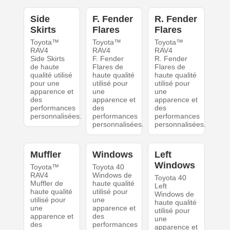
Side
F. Fender
R. Fender
Skirts
Flares
Flares
Toyota™
Toyota™
Toyota™
RAV4
RAV4
RAV4
Side Skirts
F. Fender
R. Fender
de haute
Flares de
Flares de
qualité utilisé
haute qualité
haute qualité
pour une
utilisé pour
utilisé pour
apparence et
une
une
des
apparence et
apparence et
performances
des
des
personnalisées.
performances
performances
personnalisées.
personnalisées.
Muffler
Windows
Left
Windows
Toyota™
Toyota 40
RAV4
Windows de
Toyota 40
Muffler de
haute qualité
Left
haute qualité
utilisé pour
Windows de
utilisé pour
une
haute qualité
une
apparence et
utilisé pour
apparence et
des
une
des
performances
apparence et