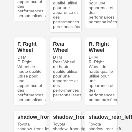
apparence et
qualité utilisé
pour une
des
pour une
apparence et
performances
apparence et
des
personnalisées.
des
performances
performances
personnalisées.
personnalisées.
F. Right
Rear
R. Right
Wheel
Wheel
Wheel
DTM
DTM
DTM
F. Right
Rear Wheel
R. Right
Wheel de
de haute
Wheel de
haute qualité
qualité utilisé
haute qualité
utilisé pour
pour une
utilisé pour
une
apparence et
une
apparence et
des
apparence et
des
performances
des
performances
personnalisées.
performances
personnalisées.
personnalisées.
shadow_front_left
shadow_front_right
shadow_rear_lef
Toyota
Toyota
Toyota
shadow_front_left
shadow_front_right
shadow_rear_left