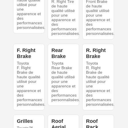
haute qualité
R. Right Tire
Front Brake
utilisé pour
de haute
de haute
une
qualité utilisé
qualité utilisé
apparence et
pour une
pour une
des
apparence et
apparence et
performances
des
des
personnalisées.
performances
performances
personnalisées.
personnalisées.
F. Right
Rear
R. Right
Brake
Brake
Brake
Toyota
Toyota
Toyota
F. Right
Rear Brake
R. Right
Brake de
de haute
Brake de
haute qualité
qualité utilisé
haute qualité
utilisé pour
pour une
utilisé pour
une
apparence et
une
apparence et
des
apparence et
des
performances
des
performances
personnalisées.
performances
personnalisées.
personnalisées.
Grilles
Roof
Roof
Aerial
Rack