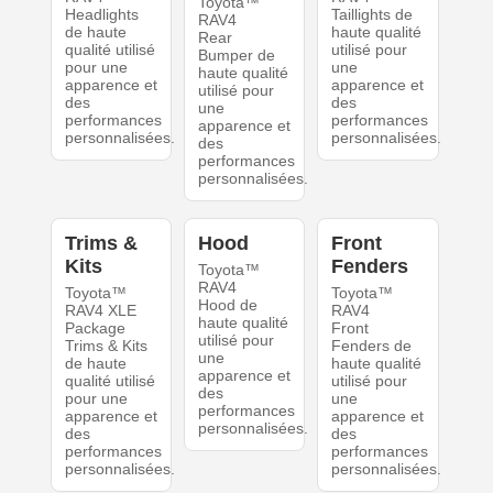
Toyota™
Headlights
Taillights de
RAV4
de haute
haute qualité
Rear
qualité utilisé
utilisé pour
Bumper de
pour une
une
haute qualité
apparence et
apparence et
utilisé pour
des
des
une
performances
performances
apparence et
personnalisées.
personnalisées.
des
performances
personnalisées.
Trims &
Hood
Front
Kits
Fenders
Toyota™
RAV4
Toyota™
Toyota™
Hood de
RAV4 XLE
RAV4
haute qualité
Package
Front
utilisé pour
Trims & Kits
Fenders de
une
de haute
haute qualité
apparence et
qualité utilisé
utilisé pour
des
pour une
une
performances
apparence et
apparence et
personnalisées.
des
des
performances
performances
personnalisées.
personnalisées.