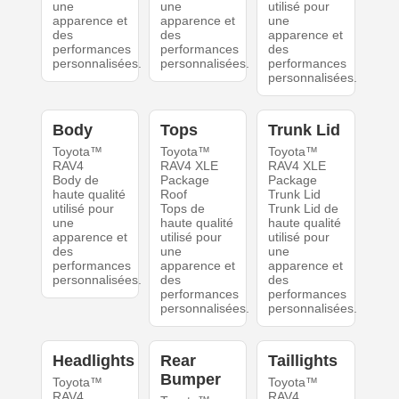
une
une
utilisé pour
apparence et
apparence et
une
des
des
apparence et
performances
performances
des
personnalisées.
personnalisées.
performances
personnalisées.
Body
Tops
Trunk Lid
Toyota™
Toyota™
Toyota™
RAV4
RAV4 XLE
RAV4 XLE
Body de
Package
Package
haute qualité
Roof
Trunk Lid
utilisé pour
Tops de
Trunk Lid de
une
haute qualité
haute qualité
apparence et
utilisé pour
utilisé pour
des
une
une
performances
apparence et
apparence et
personnalisées.
des
des
performances
performances
personnalisées.
personnalisées.
Headlights
Rear
Taillights
Bumper
Toyota™
Toyota™
RAV4
RAV4