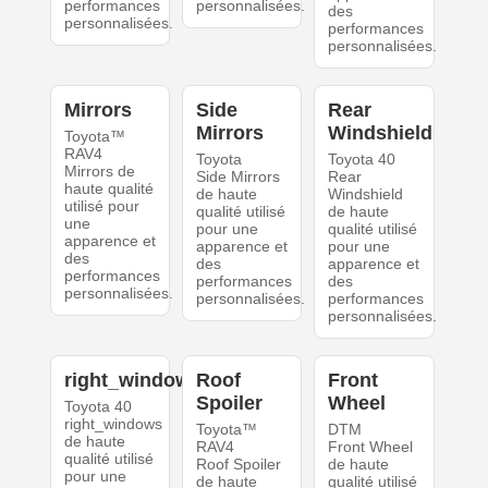
performances
personnalisées.
des
personnalisées.
performances
personnalisées.
Mirrors
Side
Rear
Mirrors
Windshield
Toyota™
RAV4
Toyota
Toyota 40
Mirrors de
Side Mirrors
Rear
haute qualité
de haute
Windshield
utilisé pour
qualité utilisé
de haute
une
pour une
qualité utilisé
apparence et
apparence et
pour une
des
des
apparence et
performances
performances
des
personnalisées.
personnalisées.
performances
personnalisées.
right_windows
Roof
Front
Spoiler
Wheel
Toyota 40
right_windows
Toyota™
DTM
de haute
RAV4
Front Wheel
qualité utilisé
Roof Spoiler
de haute
pour une
de haute
qualité utilisé