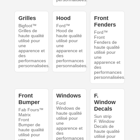
Grilles
Hood
Front
Fenders
Bigfoot™
Ford™
Grilles de
Hood de
Ford™
haute qualité
haute qualité
Front
utilisé pour
utilisé pour
Fenders de
une
une
haute qualité
apparence et
apparence et
utilisé pour
des
des
une
performances
performances
apparence et
personnalisées.
personnalisées.
des
performances
personnalisées.
Front
Windows
F.
Bumper
Window
Ford
Windows de
Decals
Fab Fours™
haute qualité
Matrix
Sun strip
utilisé pour
Front
F. Window
une
Bumper de
Decals de
apparence et
haute qualité
haute qualité
des
utilisé pour
utilisé pour
performances
une