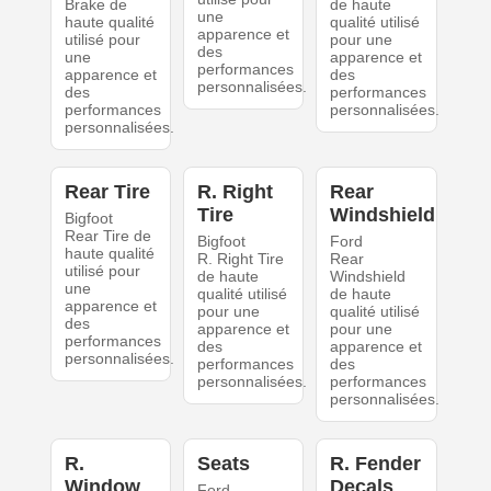
Brake de
de haute
une
haute qualité
qualité utilisé
apparence et
utilisé pour
pour une
des
une
apparence et
performances
apparence et
des
personnalisées.
des
performances
performances
personnalisées.
personnalisées.
Rear Tire
R. Right
Rear
Tire
Windshield
Bigfoot
Rear Tire de
Bigfoot
Ford
haute qualité
R. Right Tire
Rear
utilisé pour
de haute
Windshield
une
qualité utilisé
de haute
apparence et
pour une
qualité utilisé
des
apparence et
pour une
performances
des
apparence et
personnalisées.
performances
des
personnalisées.
performances
personnalisées.
R.
Seats
R. Fender
Window
Decals
Ford