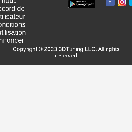
nous
ccord de
utilisateur
nditions
utilisation
nnoncer
Copyright © 2023 3DTuning LLC. All rights
reserved