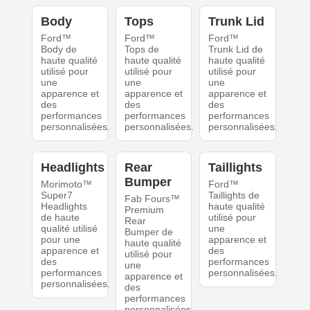
Body
Tops
Trunk Lid
Ford™
Ford™
Ford™
Body de
Tops de
Trunk Lid de
haute qualité
haute qualité
haute qualité
utilisé pour
utilisé pour
utilisé pour
une
une
une
apparence et
apparence et
apparence et
des
des
des
performances
performances
performances
personnalisées.
personnalisées.
personnalisées.
Headlights
Rear
Taillights
Bumper
Morimoto™
Ford™
Super7
Taillights de
Fab Fours™
Headlights
haute qualité
Premium
de haute
utilisé pour
Rear
qualité utilisé
une
Bumper de
pour une
apparence et
haute qualité
apparence et
des
utilisé pour
des
performances
une
performances
personnalisées.
apparence et
personnalisées.
des
performances
personnalisées.