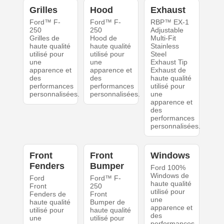
Grilles
Hood
Exhaust
Ford™ F-
Ford™ F-
RBP™ EX-1
250
250
Adjustable
Grilles de
Hood de
Multi-Fit
haute qualité
haute qualité
Stainless
utilisé pour
utilisé pour
Steel
une
une
Exhaust Tip
apparence et
apparence et
Exhaust de
des
des
haute qualité
performances
performances
utilisé pour
personnalisées.
personnalisées.
une
apparence et
des
performances
personnalisées.
Front
Front
Windows
Fenders
Bumper
Ford 100%
Windows de
Ford
Ford™ F-
haute qualité
Front
250
utilisé pour
Fenders de
Front
une
haute qualité
Bumper de
apparence et
utilisé pour
haute qualité
des
une
utilisé pour
performances