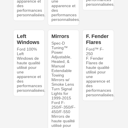
apparence et
une
personnalisées.
des
apparence et
performances
des
personnalisées.
performances
personnalisées.
Left
Mirrors
F. Fender
Windows
Flares
Spec-D
Tuning™
Ford 100%
Ford™ F-
Power
Left
250
Adjustable,
Windows de
F. Fender
Heated, &
haute qualité
Flares de
Manual
utilisé pour
haute qualité
Extendable
une
utilisé pour
Towing
apparence et
une
Mirrors w/
des
apparence et
Smoke Lens
performances
des
Turn Signal
personnalisées.
performances
Lights for
personnalisées.
1999-2015
Ford F-
250/F-350/F-
450/F-550
Mirrors de
haute qualité
utilisé pour