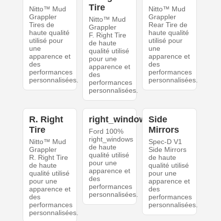
Tire
Nitto™ Mud
Nitto™ Mud
Grappler
Grappler
Nitto™ Mud
Tires de
Rear Tire de
Grappler
haute qualité
haute qualité
F. Right Tire
utilisé pour
utilisé pour
de haute
une
une
qualité utilisé
apparence et
apparence et
pour une
des
des
apparence et
performances
performances
des
personnalisées.
personnalisées.
performances
personnalisées.
R. Right
right_windows
Side
Tire
Mirrors
Ford 100%
right_windows
Nitto™ Mud
Spec-D V1
de haute
Grappler
Side Mirrors
qualité utilisé
R. Right Tire
de haute
pour une
de haute
qualité utilisé
apparence et
qualité utilisé
pour une
des
pour une
apparence et
performances
apparence et
des
personnalisées.
des
performances
performances
personnalisées.
personnalisées.