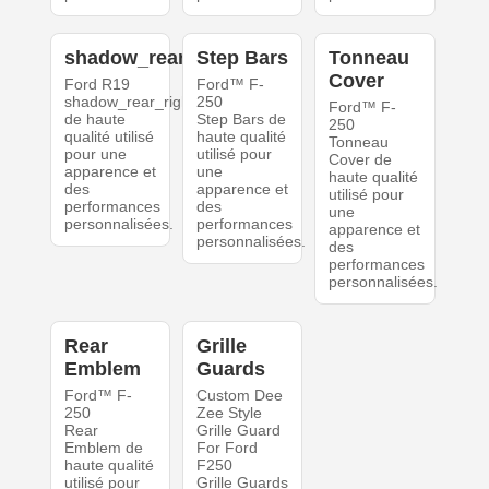
shadow_rear_right
Step Bars
Tonneau
Cover
Ford R19
Ford™ F-
shadow_rear_right
250
Ford™ F-
de haute
Step Bars de
250
qualité utilisé
haute qualité
Tonneau
pour une
utilisé pour
Cover de
apparence et
une
haute qualité
des
apparence et
utilisé pour
performances
des
une
personnalisées.
performances
apparence et
personnalisées.
des
performances
personnalisées.
Rear
Grille
Emblem
Guards
Ford™ F-
Custom Dee
250
Zee Style
Rear
Grille Guard
Emblem de
For Ford
haute qualité
F250
utilisé pour
Grille Guards