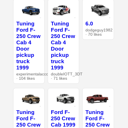
Tuning
Tuning
6.0
Ford F-
Ford F-
dodgeguy1982
· 70 likes
250 Crew
250 Crew
Cab 4
Cab 4
Door
Door
pickup
pickup
truck
truck
1999
1999
experimentalaccount
doubleIOTT_3DT
· 104 likes
· 71 likes
Tuning
Ford F-
Tuning
Ford F-
250 Crew
Ford F-
250 Crew
Cab 1999
250 Crew