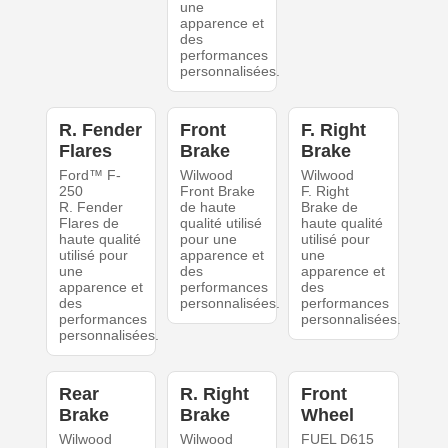
une
apparence et
des
performances
personnalisées.
R. Fender
Front
F. Right
Flares
Brake
Brake
Ford™ F-
Wilwood
Wilwood
250
Front Brake
F. Right
R. Fender
de haute
Brake de
Flares de
qualité utilisé
haute qualité
haute qualité
pour une
utilisé pour
utilisé pour
apparence et
une
une
des
apparence et
apparence et
performances
des
des
personnalisées.
performances
performances
personnalisées.
personnalisées.
Rear
R. Right
Front
Brake
Brake
Wheel
Wilwood
Wilwood
FUEL D615