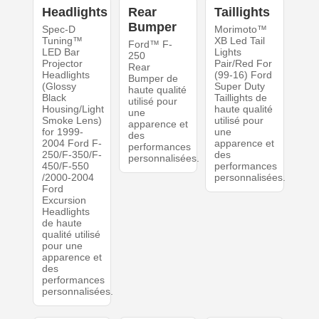
Headlights
Rear
Taillights
Bumper
Spec-D
Morimoto™
Tuning™
XB Led Tail
Ford™ F-
LED Bar
Lights
250
Projector
Pair/Red For
Rear
Headlights
(99-16) Ford
Bumper de
(Glossy
Super Duty
haute qualité
Black
Taillights de
utilisé pour
Housing/Light
haute qualité
une
Smoke Lens)
utilisé pour
apparence et
for 1999-
une
des
2004 Ford F-
apparence et
performances
250/F-350/F-
des
personnalisées.
450/F-550
performances
/2000-2004
personnalisées.
Ford
Excursion
Headlights
de haute
qualité utilisé
pour une
apparence et
des
performances
personnalisées.