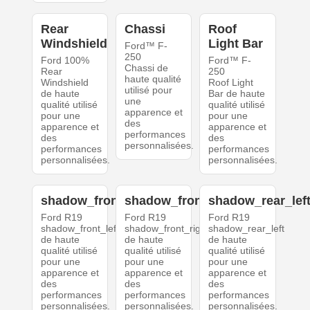
Rear
Chassi
Roof
Windshield
Light Bar
Ford™ F-
250
Ford 100%
Ford™ F-
Chassi de
Rear
250
haute qualité
Windshield
Roof Light
utilisé pour
de haute
Bar de haute
une
qualité utilisé
qualité utilisé
apparence et
pour une
pour une
des
apparence et
apparence et
performances
des
des
personnalisées.
performances
performances
personnalisées.
personnalisées.
shadow_front_left
shadow_front_right
shadow_rear_lef
Ford R19
Ford R19
Ford R19
shadow_front_left
shadow_front_right
shadow_rear_left
de haute
de haute
de haute
qualité utilisé
qualité utilisé
qualité utilisé
pour une
pour une
pour une
apparence et
apparence et
apparence et
des
des
des
performances
performances
performances
personnalisées.
personnalisées.
personnalisées.