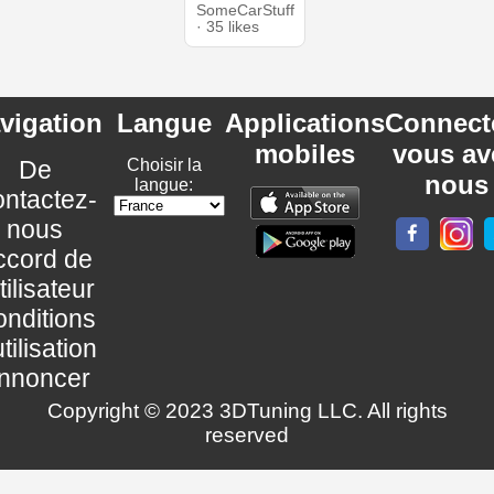
SomeCarStuff
· 35 likes
vigation
Langue
Applications
Connect
mobiles
vous av
De
Choisir la
nous
langue:
ntactez-
nous
ccord de
utilisateur
nditions
utilisation
nnoncer
Copyright © 2023 3DTuning LLC. All rights
reserved