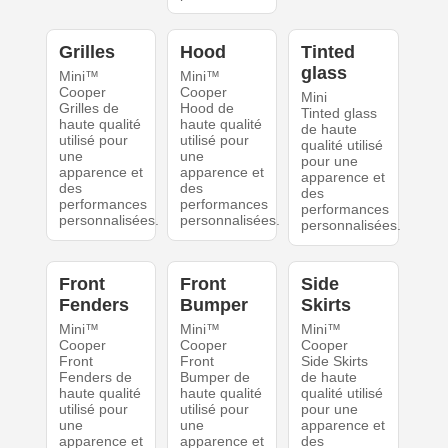
Grilles
Hood
Tinted
glass
Mini™
Mini™
Cooper
Cooper
Mini
Grilles de
Hood de
Tinted glass
haute qualité
haute qualité
de haute
utilisé pour
utilisé pour
qualité utilisé
une
une
pour une
apparence et
apparence et
apparence et
des
des
des
performances
performances
performances
personnalisées.
personnalisées.
personnalisées.
Front
Front
Side
Fenders
Bumper
Skirts
Mini™
Mini™
Mini™
Cooper
Cooper
Cooper
Front
Front
Side Skirts
Fenders de
Bumper de
de haute
haute qualité
haute qualité
qualité utilisé
utilisé pour
utilisé pour
pour une
une
une
apparence et
apparence et
apparence et
des