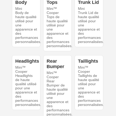
Body
Tops
Trunk Lid
Mini
Mini™
Mini
Body de
Cooper
Trunk Lid de
haute qualité
Tops de
haute qualité
utilisé pour
haute qualité
utilisé pour
une
utilisé pour
une
apparence et
une
apparence et
des
apparence et
des
performances
des
performances
personnalisées.
performances
personnalisées.
personnalisées.
Headlights
Rear
Taillights
Bumper
Mini™
Mini™
Cooper
Cooper
Mini™
Headlights
Taillights de
Cooper
de haute
haute qualité
Rear
qualité utilisé
utilisé pour
Bumper de
pour une
une
haute qualité
apparence et
apparence et
utilisé pour
des
des
une
performances
performances
apparence et
personnalisées.
personnalisées.
des
performances
personnalisées.