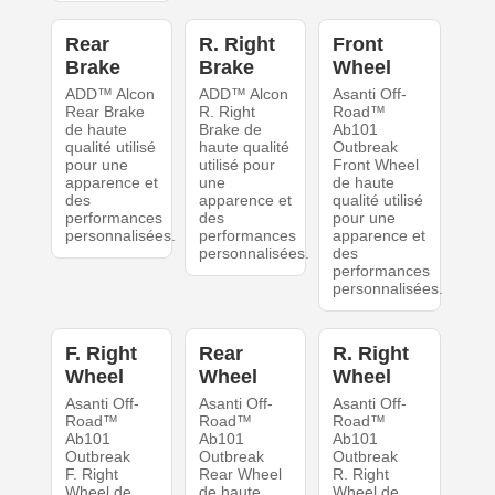
Rear
R. Right
Front
Brake
Brake
Wheel
ADD™ Alcon
ADD™ Alcon
Asanti Off-
Rear Brake
R. Right
Road™
de haute
Brake de
Ab101
qualité utilisé
haute qualité
Outbreak
pour une
utilisé pour
Front Wheel
apparence et
une
de haute
des
apparence et
qualité utilisé
performances
des
pour une
personnalisées.
performances
apparence et
personnalisées.
des
performances
personnalisées.
F. Right
Rear
R. Right
Wheel
Wheel
Wheel
Asanti Off-
Asanti Off-
Asanti Off-
Road™
Road™
Road™
Ab101
Ab101
Ab101
Outbreak
Outbreak
Outbreak
F. Right
Rear Wheel
R. Right
Wheel de
de haute
Wheel de