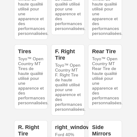
haute qualité
qualité utilisé
haute qualité
utilisé pour
pour une
utilisé pour
une
apparence et
une
apparence et
des
apparence et
des
performances
des
performances
personnalisées.
performances
personnalisées.
personnalisées.
Tires
F. Right
Rear Tire
Tire
Toyo™ Open
Toyo™ Open
Country MT
Country MT
Toyo™ Open
Tires de
Rear Tire de
Country MT
haute qualité
haute qualité
F. Right Tire
utilisé pour
utilisé pour
de haute
une
une
qualité utilisé
apparence et
apparence et
pour une
des
des
apparence et
performances
performances
des
personnalisées.
personnalisées.
performances
personnalisées.
R. Right
right_windows
Side
Tire
Mirrors
Ford 40%