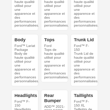
haute qualité
haute qualité
haute qualité
utilisé pour
utilisé pour
utilisé pour
une
une
une
apparence et
apparence et
apparence et
des
des
des
performances
performances
performances
personnalisées.
personnalisées.
personnalisées.
Body
Tops
Trunk Lid
Ford™ Lariat
Ford
Ford™ F-
Package
Tops de
150
Body de
haute qualité
Trunk Lid de
haute qualité
utilisé pour
haute qualité
utilisé pour
une
utilisé pour
une
apparence et
une
apparence et
des
apparence et
des
performances
des
performances
personnalisées.
performances
personnalisées.
personnalisées.
Headlights
Rear
Taillights
Bumper
Ford™ F-
Ford™ F-
150
150 XL
ADD™ 2021-
Headlights
Taillights de