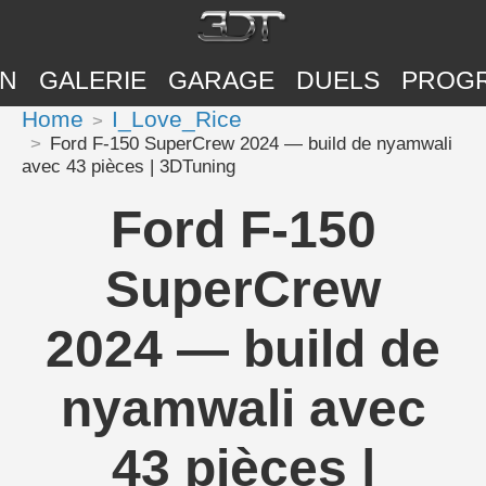
ON
GALERIE
GARAGE
DUELS
PROG
Home
I_Love_Rice
Ford F-150 SuperCrew 2024 — build de nyamwali
avec 43 pièces | 3DTuning
Ford F-150
SuperCrew
2024 — build de
nyamwali avec
43 pièces |