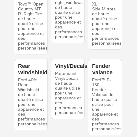
right_windows
Toyo™ Open
XL
de haute
Country MT
Side Mirrors
qualité utilisé
R. Right Tire
de haute
pour une
de haute
qualité utilisé
apparence et
qualité utilisé
pour une
des
pour une
apparence et
performances
apparence et
des
personnalisées.
des
performances
performances
personnalisées.
personnalisées.
Rear
Vinyl/Decals
Fender
Windshield
Valance
Paramount
Vinyl/Decals
Ford 40%
Ford™ F-
de haute
Rear
150
qualité utilisé
Windshield
Fender
pour une
de haute
Valance de
apparence et
qualité utilisé
haute qualité
des
pour une
utilisé pour
performances
apparence et
une
personnalisées.
des
apparence et
performances
des
personnalisées.
performances
personnalisées.