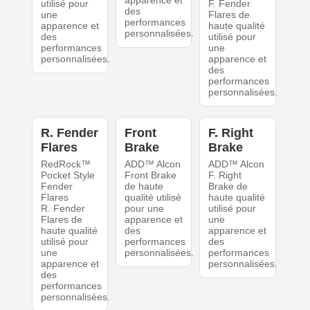
apparence et
utilisé pour
F. Fender
des
une
Flares de
performances
apparence et
haute qualité
personnalisées.
des
utilisé pour
performances
une
personnalisées.
apparence et
des
performances
personnalisées.
R. Fender
Front
F. Right
Flares
Brake
Brake
RedRock™
ADD™ Alcon
ADD™ Alcon
Pocket Style
Front Brake
F. Right
Fender
de haute
Brake de
Flares
qualité utilisé
haute qualité
R. Fender
pour une
utilisé pour
Flares de
apparence et
une
haute qualité
des
apparence et
utilisé pour
performances
des
une
personnalisées.
performances
apparence et
personnalisées.
des
performances
personnalisées.