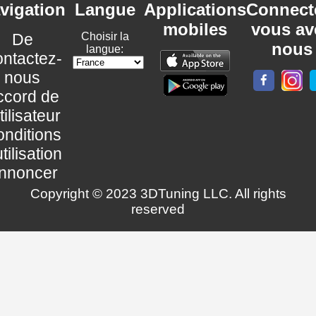
vigation
Langue
Applications
Connect
mobiles
vous av
De
Choisir la
nous
langue:
ntactez-
nous
ccord de
utilisateur
nditions
utilisation
nnoncer
Copyright © 2023 3DTuning LLC. All rights
reserved