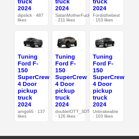
truck
truck
truck
2024
2024
2024
dipslick · 487
SatanMotherFucker
Fordisthebest
likes
· 211 likes
· 153 likes
Tuning
Tuning
Tuning
Ford F-
Ford F-
Ford F-
150
150
150
SuperCrew
SuperCrew
SuperCrew
4 Door
4 Door
4 Door
pickup
pickup
pickup
truck
truck
truck
2024
2024
2024
amgs65 · 137
doubleIOTT_3DT
UnbrakeabIe
likes
· 126 likes
· 103 likes