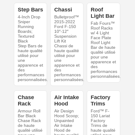
Step Bars
Chassi
Roof
Light Bar
4-Inch Drop
Bulletproof™
Sniper
2015-2022
Fab Fours™
Running
Ford F-150
Roof Racks
Boards;
10″-12″
w/ 4 Light
Textured
Suspension
Face Plate
Black
Lift Kit
Roof Light
Step Bars de
Chassi de
Bar de haute
haute qualité
haute qualité
qualité utilisé
utilisé pour
utilisé pour
pour une
une
une
apparence et
apparence et
apparence et
des
des
des
performances
performances
performances
personnalisées.
personnalisées.
personnalisées.
Chase
Air Intake
Factory
Rack
Hood
Trims
Armour Roll
Air Design
Ford™ F-
Bar Black
Hood Scoop;
150 Lariat
Chase Rack
Unpainted
Factory
de haute
Air Intake
Trims de
qualité utilisé
Hood de
haute qualité