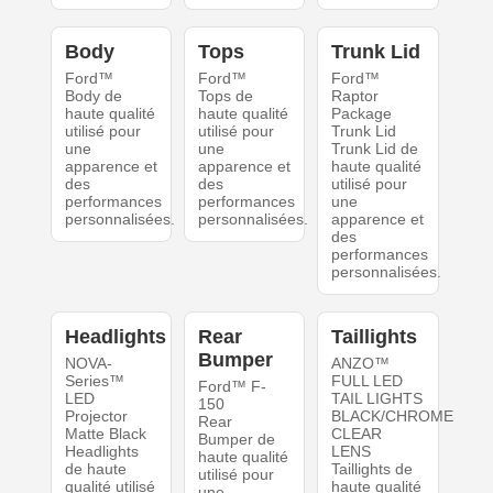
Body
Tops
Trunk Lid
Ford™
Ford™
Ford™
Body de
Tops de
Raptor
haute qualité
haute qualité
Package
utilisé pour
utilisé pour
Trunk Lid
une
une
Trunk Lid de
apparence et
apparence et
haute qualité
des
des
utilisé pour
performances
performances
une
personnalisées.
personnalisées.
apparence et
des
performances
personnalisées.
Headlights
Rear
Taillights
Bumper
NOVA-
ANZO™
Series™
FULL LED
Ford™ F-
LED
TAIL LIGHTS
150
Projector
BLACK/CHROME
Rear
Matte Black
CLEAR
Bumper de
Headlights
LENS
haute qualité
de haute
Taillights de
utilisé pour
qualité utilisé
haute qualité
une