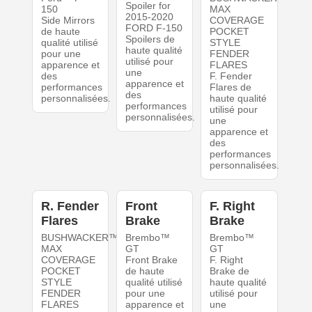
Spoiler for
150
MAX
2015-2020
Side Mirrors
COVERAGE
FORD F-150
de haute
POCKET
Spoilers de
qualité utilisé
STYLE
haute qualité
pour une
FENDER
utilisé pour
apparence et
FLARES
une
des
F. Fender
apparence et
performances
Flares de
des
personnalisées.
haute qualité
performances
utilisé pour
personnalisées.
une
apparence et
des
performances
personnalisées.
R. Fender
Front
F. Right
Flares
Brake
Brake
BUSHWACKER™
Brembo™
Brembo™
MAX
GT
GT
COVERAGE
Front Brake
F. Right
POCKET
de haute
Brake de
STYLE
qualité utilisé
haute qualité
FENDER
pour une
utilisé pour
FLARES
apparence et
une