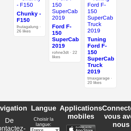
Chunky -
F150
Ford F-
lhutagalung ·
26 likes
150
SuperCab
Tuning
2019
Ford F-
150
rohne3dt · 22
likes
SuperCab
Truck
2019
tmaxgarage ·
20 likes
vigation
Langue
Applications
Connect
mobiles
vous av
De
Choisir la
nous
langue:
ntactez-