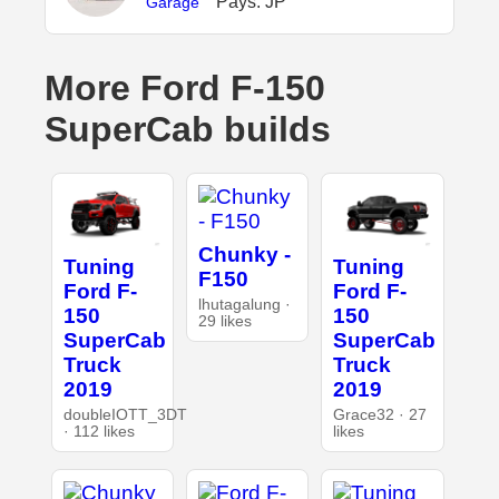
Pays: JP
Garage
More Ford F-150
SuperCab builds
Chunky -
Tuning
Tuning
F150
Ford F-
Ford F-
lhutagalung ·
150
150
29 likes
SuperCab
SuperCab
Truck
Truck
2019
2019
doubleIOTT_3DT
Grace32 · 27
· 112 likes
likes