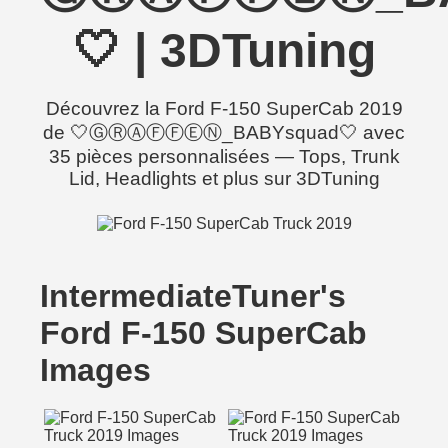
🤍 | 3DTuning
Découvrez la Ford F-150 SuperCab 2019
de 🤍ⒼⓇⒶⒻⒻⒺⓃ_BABYsquad🤍 avec
35 pièces personnalisées — Tops, Trunk
Lid, Headlights et plus sur 3DTuning
IntermediateTuner's
Ford F-150 SuperCab
Images