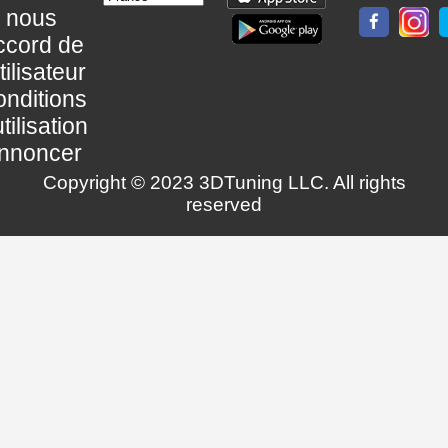
nous
ccord de
utilisateur
nditions
utilisation
nnoncer
Copyright © 2023 3DTuning LLC. All rights
reserved