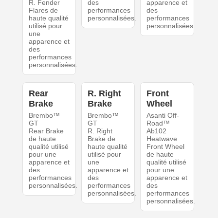
R. Fender
des
apparence et
Flares de
performances
des
haute qualité
personnalisées.
performances
utilisé pour
personnalisées.
une
apparence et
des
performances
personnalisées.
Rear
R. Right
Front
Brake
Brake
Wheel
Brembo™
Brembo™
Asanti Off-
GT
GT
Road™
Rear Brake
R. Right
Ab102
de haute
Brake de
Heatwave
qualité utilisé
haute qualité
Front Wheel
pour une
utilisé pour
de haute
apparence et
une
qualité utilisé
des
apparence et
pour une
performances
des
apparence et
personnalisées.
performances
des
personnalisées.
performances
personnalisées.