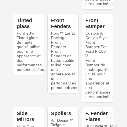
personnalisées.
Tinted
Front
Front
glass
Fenders
Bumper
Ford 20%
Ford™ Lariat
Custom Air
Tinted glass
Package
Design Style
de haute
Front
Front
qualité utilisé
Fenders
Bumper For
pour une
Front
Ford F-150
apparence et
Fenders de
V1
des
haute qualité
Front
performances
utilisé pour
Bumper de
personnalisées.
une
haute qualité
apparence et
utilisé pour
des
une
performances
apparence et
personnalisées.
des
performances
personnalisées.
Side
Spoilers
F. Fender
Mirrors
Flares
Air Design™
Tailgate
Ford™ F-
BUSHWACKER™