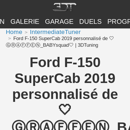
ON
GALERIE
GARAGE
DUELS
PROG
Home
IntermediateTuner
Ford F-150 SuperCab 2019 personnalisé de 🤍
ⒼⓇⒶⒻⒻⒺⓃ_BABYsquad🤍 | 3DTuning
Ford F-150
SuperCab 2019
personnalisé de
🤍
ⒼⓇⒶⒻⒻⒺⓃ_BA