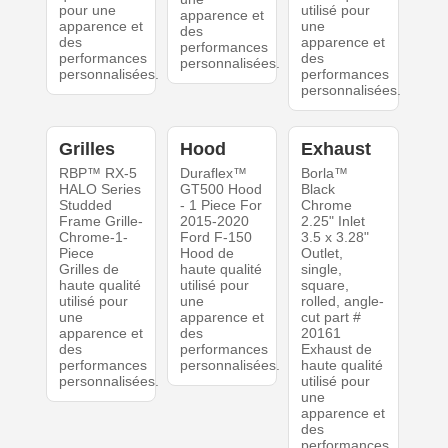
pour une
utilisé pour
apparence et
apparence et
une
des
des
apparence et
performances
performances
des
personnalisées.
personnalisées.
performances
personnalisées.
Grilles
Hood
Exhaust
RBP™ RX-5
Duraflex™
Borla™
HALO Series
GT500 Hood
Black
Studded
- 1 Piece For
Chrome
Frame Grille-
2015-2020
2.25" Inlet
Chrome-1-
Ford F-150
3.5 x 3.28"
Piece
Hood de
Outlet,
Grilles de
haute qualité
single,
haute qualité
utilisé pour
square,
utilisé pour
une
rolled, angle-
une
apparence et
cut part #
apparence et
des
20161
des
performances
Exhaust de
performances
personnalisées.
haute qualité
personnalisées.
utilisé pour
une
apparence et
des
performances