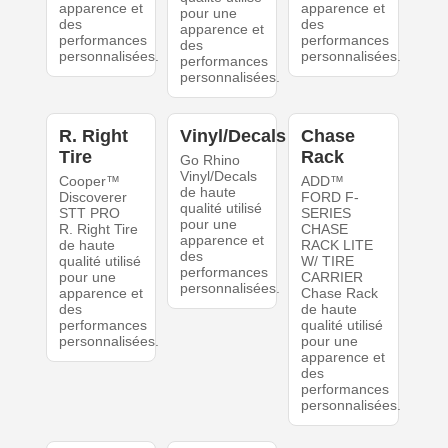
apparence et
apparence et
pour une
des
des
apparence et
performances
performances
des
personnalisées.
personnalisées.
performances
personnalisées.
R. Right
Vinyl/Decals
Chase
Tire
Rack
Go Rhino
Vinyl/Decals
Cooper™
ADD™
de haute
Discoverer
FORD F-
qualité utilisé
STT PRO
SERIES
pour une
R. Right Tire
CHASE
apparence et
de haute
RACK LITE
des
qualité utilisé
W/ TIRE
performances
pour une
CARRIER
personnalisées.
apparence et
Chase Rack
des
de haute
performances
qualité utilisé
personnalisées.
pour une
apparence et
des
performances
personnalisées.