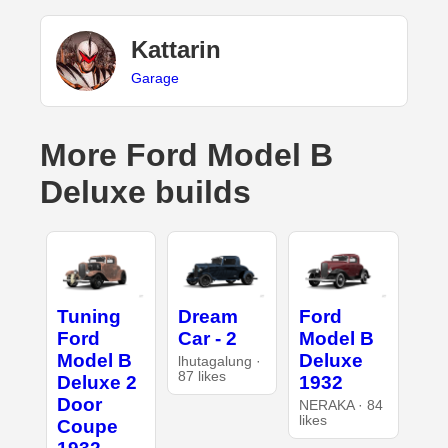
Kattarin
Garage
More Ford Model B
Deluxe builds
Tuning
Dream
Ford
Ford
Car - 2
Model B
Model B
Deluxe
lhutagalung ·
87 likes
Deluxe 2
1932
Door
NERAKA · 84
likes
Coupe