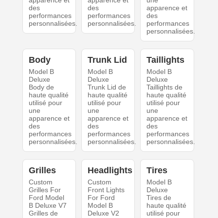
apparence et
apparence et
une
des
des
apparence et
performances
performances
des
personnalisées.
personnalisées.
performances
personnalisées.
Body
Trunk Lid
Taillights
Model B
Model B
Model B
Deluxe
Deluxe
Deluxe
Body de
Trunk Lid de
Taillights de
haute qualité
haute qualité
haute qualité
utilisé pour
utilisé pour
utilisé pour
une
une
une
apparence et
apparence et
apparence et
des
des
des
performances
performances
performances
personnalisées.
personnalisées.
personnalisées.
Grilles
Headlights
Tires
Custom
Custom
Model B
Grilles For
Front Lights
Deluxe
Ford Model
For Ford
Tires de
B Deluxe V7
Model B
haute qualité
Grilles de
Deluxe V2
utilisé pour