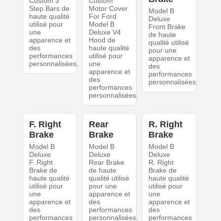
Custom 3
Custom
Step Bars de
Motor Cover
Model B
haute qualité
For Ford
Deluxe
utilisé pour
Model B
Front Brake
une
Deluxe V4
de haute
apparence et
Hood de
qualité utilisé
des
haute qualité
pour une
performances
utilisé pour
apparence et
personnalisées.
une
des
apparence et
performances
des
personnalisées.
performances
personnalisées.
F. Right
Rear
R. Right
Brake
Brake
Brake
Model B
Model B
Model B
Deluxe
Deluxe
Deluxe
F. Right
Rear Brake
R. Right
Brake de
de haute
Brake de
haute qualité
qualité utilisé
haute qualité
utilisé pour
pour une
utilisé pour
une
apparence et
une
apparence et
des
apparence et
des
performances
des
performances
personnalisées.
performances