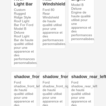
Light Bar
Windshield
Model B
Deluxe
Custom
Ford 80
Engine de
Rugged
Rear
haute qualité
Ridge Style
Windshield
utilisé pour
Roof Light
de haute
une
Bar For Ford
qualité utilisé
apparence et
Model B
pour une
des
Deluxe
apparence et
performances
Roof Light
des
personnalisées.
Bar de haute
performances
qualité utilisé
personnalisées.
pour une
apparence et
des
performances
personnalisées.
shadow_front_left
shadow_front_right
shadow_rear_lef
Ford
Ford
Ford
shadow_front_left
shadow_front_right
shadow_rear_left
de haute
de haute
de haute
qualité utilisé
qualité utilisé
qualité utilisé
pour une
pour une
pour une
apparence et
apparence et
apparence et
des
des
des