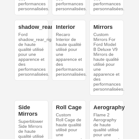
performances
performances
performances
personnalisées.
personnalisées.
personnalisées.
shadow_rear_right
Interior
Mirrors
Ford
Recaro
Custom
shadow_rear_right
Interior de
Mirrors For
de haute
haute qualité
Ford Model
qualité utilisé
utilisé pour
B Deluxe V9
pour une
une
Mirrors de
apparence et
apparence et
haute qualité
des
des
utilisé pour
performances
performances
une
personnalisées.
personnalisées.
apparence et
des
performances
personnalisées.
Side
Roll Cage
Aerography
Mirrors
Custom
Flame 2
Roll Cage de
Aerography
Superblower
haute qualité
de haute
Side Mirrors
utilisé pour
qualité utilisé
de haute
une
pour une
qualité utilisé