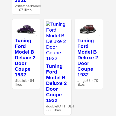
1932
28fletcherkarley
· 107 likes
Tuning
Tuning
Ford
Ford
Model B
Model B
Deluxe 2
Deluxe 2
Door
Door
Tuning
Coupe
Coupe
Ford
1932
1932
Model B
dipslick · 84
amgs65 · 70
Deluxe 2
likes
likes
Door
Coupe
1932
doubleIOTT_3DT
· 80 likes