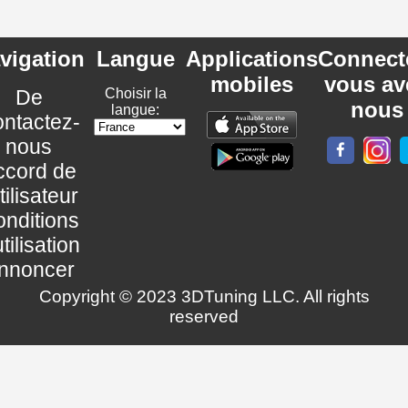
vigation
Langue
Applications
Connect
mobiles
vous av
De
Choisir la
nous
langue:
ntactez-
nous
ccord de
utilisateur
nditions
utilisation
nnoncer
Copyright © 2023 3DTuning LLC. All rights
reserved