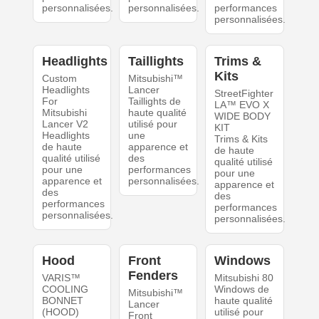
personnalisées.
personnalisées.
performances
personnalisées.
Headlights
Taillights
Trims &
Kits
Custom
Mitsubishi™
Headlights
Lancer
StreetFighter
For
Taillights de
LA™ EVO X
Mitsubishi
haute qualité
WIDE BODY
Lancer V2
utilisé pour
KIT
Headlights
une
Trims & Kits
de haute
apparence et
de haute
qualité utilisé
des
qualité utilisé
pour une
performances
pour une
apparence et
personnalisées.
apparence et
des
des
performances
performances
personnalisées.
personnalisées.
Hood
Front
Windows
Fenders
VARIS™
Mitsubishi 80
COOLING
Windows de
Mitsubishi™
BONNET
haute qualité
Lancer
(HOOD)
utilisé pour
Front