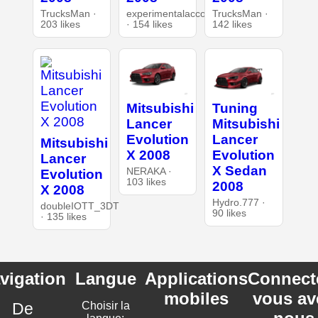
TrucksMan ·
experimentalaccount
TrucksMan ·
203 likes
· 154 likes
142 likes
Mitsubishi
Tuning
Lancer
Mitsubishi
Evolution
Lancer
Mitsubishi
X 2008
Evolution
Lancer
X Sedan
NERAKA ·
Evolution
103 likes
2008
X 2008
Hydro.777 ·
doubleIOTT_3DT
90 likes
· 135 likes
vigation
Langue
Applications
Connect
mobiles
vous av
De
Choisir la