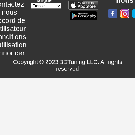
nous
langue:
ntactez-
nous
ccord de
utilisateur
nditions
utilisation
nnoncer
Copyright © 2023 3DTuning LLC. All rights
reserved