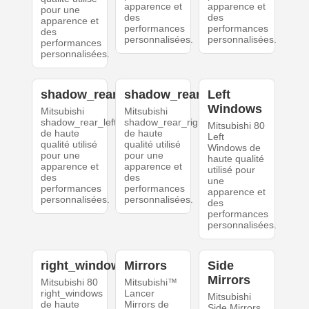
apparence et
apparence et
pour une
des
des
apparence et
performances
performances
des
personnalisées.
personnalisées.
performances
personnalisées.
shadow_rear_left
shadow_rear_right
Left
Windows
Mitsubishi
Mitsubishi
shadow_rear_left
shadow_rear_right
Mitsubishi 80
de haute
de haute
Left
qualité utilisé
qualité utilisé
Windows de
pour une
pour une
haute qualité
apparence et
apparence et
utilisé pour
des
des
une
performances
performances
apparence et
personnalisées.
personnalisées.
des
performances
personnalisées.
right_windows
Mirrors
Side
Mirrors
Mitsubishi 80
Mitsubishi™
right_windows
Lancer
Mitsubishi
de haute
Mirrors de
Side Mirrors