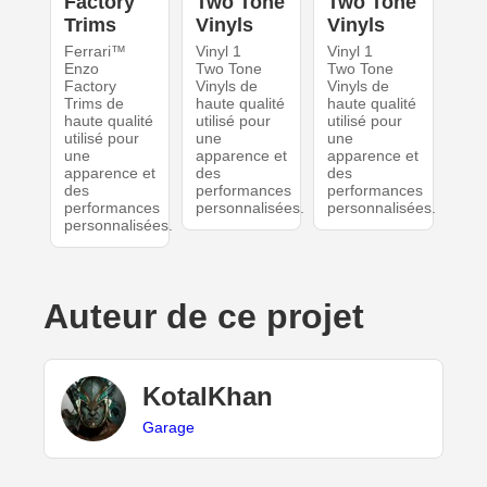
Factory
Two Tone
Two Tone
Trims
Vinyls
Vinyls
Ferrari™
Vinyl 1
Vinyl 1
Enzo
Two Tone
Two Tone
Factory
Vinyls de
Vinyls de
Trims de
haute qualité
haute qualité
haute qualité
utilisé pour
utilisé pour
utilisé pour
une
une
une
apparence et
apparence et
apparence et
des
des
des
performances
performances
performances
personnalisées.
personnalisées.
personnalisées.
Auteur de ce projet
KotalKhan
Garage