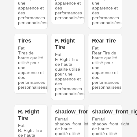
une
apparence et
une
apparence et
des
apparence et
des
performances
des
performances
personnalisées.
performances
personnalisées.
personnalisées.
Tires
F. Right
Rear Tire
Tire
Fat
Fat
Tires de
Rear Tire de
Fat
haute qualité
haute qualité
F. Right Tire
utilisé pour
utilisé pour
de haute
une
une
qualité utilisé
apparence et
apparence et
pour une
des
des
apparence et
performances
performances
des
personnalisées.
personnalisées.
performances
personnalisées.
R. Right
shadow_front_left
shadow_front_ri
Tire
Ferrari
Ferrari
shadow_front_left
shadow_front_right
Fat
de haute
de haute
R. Right Tire
qualité utilisé
qualité utilisé
de haute