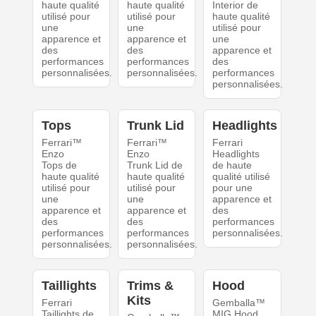
haute qualité
haute qualité
Interior de
utilisé pour
utilisé pour
haute qualité
une
une
utilisé pour
apparence et
apparence et
une
des
des
apparence et
performances
performances
des
personnalisées.
personnalisées.
performances
personnalisées.
Tops
Trunk Lid
Headlights
Ferrari™
Ferrari™
Ferrari
Enzo
Enzo
Headlights
Tops de
Trunk Lid de
de haute
haute qualité
haute qualité
qualité utilisé
utilisé pour
utilisé pour
pour une
une
une
apparence et
apparence et
apparence et
des
des
des
performances
performances
performances
personnalisées.
personnalisées.
personnalisées.
Taillights
Trims &
Hood
Kits
Ferrari
Gemballa™
Taillights de
MIG Hood