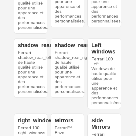
pour une
pour une
qualité utilisé
apparence et
apparence et
pour une
des
des
apparence et
performances
performances
des
personnalisées.
personnalisées.
performances
personnalisées.
shadow_rear_left
shadow_rear_right
Left
Windows
Ferrari
Ferrari
shadow_rear_left
shadow_rear_right
Ferrari 100
de haute
de haute
Left
qualité utilisé
qualité utilisé
Windows de
pour une
pour une
haute qualité
apparence et
apparence et
utilisé pour
des
des
une
performances
performances
apparence et
personnalisées.
personnalisées.
des
performances
personnalisées.
right_windows
Mirrors
Side
Mirrors
Ferrari 100
Ferrari™
right_windows
Enzo
Ferrari