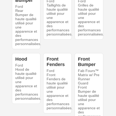
Bumper
Ford
Ford
Taillights de
Grilles de
Ford
haute qualité
haute qualité
Rear
utilisé pour
utilisé pour
Bumper de
une
une
haute qualité
apparence et
apparence et
utilisé pour
des
des
une
performances
performances
apparence et
personnalisées.
personnalisées.
des
performances
personnalisées.
Hood
Front
Front
Fenders
Bumper
Ford
Hood de
Ford
Fab Fours™
haute qualité
Front
Matrix w/ Pre
utilisé pour
Fenders de
Runner
une
haute qualité
Guard
apparence et
utilisé pour
Front
des
une
Bumper de
performances
apparence et
haute qualité
personnalisées.
des
utilisé pour
performances
une
personnalisées.
apparence et
des