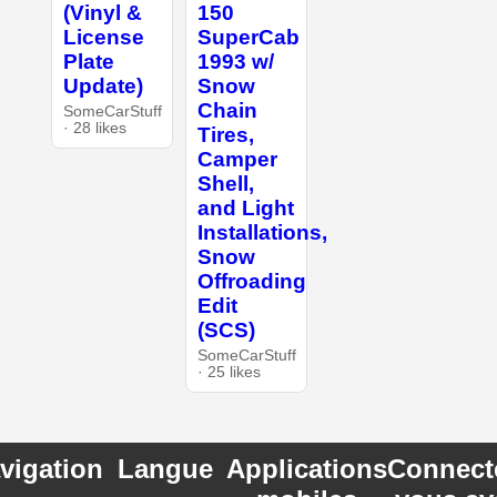
(Vinyl &
150
License
SuperCab
Plate
1993 w/
Update)
Snow
Chain
SomeCarStuff
· 28 likes
Tires,
Camper
Shell,
and Light
Installations,
Snow
Offroading
Edit
(SCS)
SomeCarStuff
· 25 likes
vigation
Langue
Applications
Connect