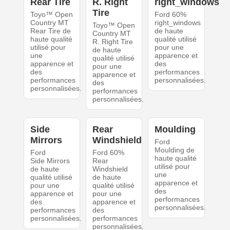
Rear Tire
R. Right
right_windows
Tire
Toyo™ Open
Ford 60%
Country MT
right_windows
Toyo™ Open
Rear Tire de
de haute
Country MT
haute qualité
qualité utilisé
R. Right Tire
utilisé pour
pour une
de haute
une
apparence et
qualité utilisé
apparence et
des
pour une
des
performances
apparence et
performances
personnalisées.
des
personnalisées.
performances
personnalisées.
Side
Rear
Moulding
Mirrors
Windshield
Ford
Moulding de
Ford
Ford 60%
haute qualité
Side Mirrors
Rear
utilisé pour
de haute
Windshield
une
qualité utilisé
de haute
apparence et
pour une
qualité utilisé
des
apparence et
pour une
performances
des
apparence et
personnalisées.
performances
des
personnalisées.
performances
personnalisées.