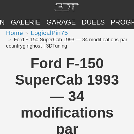
ON
GALERIE
GARAGE
DUELS
PROG
Home
LogicalPin75
Ford F-150 SuperCab 1993 — 34 modifications par
countrygirlghost | 3DTuning
Ford F-150
SuperCab 1993
— 34
modifications
par