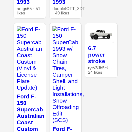
1993
1993
amgs65 · 51
doubleIOTT_3DT
likes
· 49 likes
6.7
power
stroke
rytV8Jb5cU ·
24 likes
Ford F-
150
Supercab
Australian
Coast
Custom
Ford F-