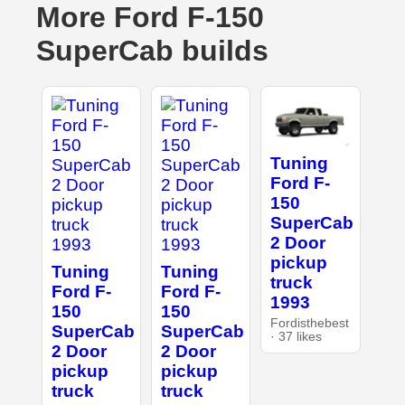
More Ford F-150
SuperCab builds
Tuning
Ford F-
150
SuperCab
2 Door
pickup
Tuning
Tuning
truck
Ford F-
Ford F-
1993
150
150
Fordisthebest
SuperCab
SuperCab
· 37 likes
2 Door
2 Door
pickup
pickup
truck
truck