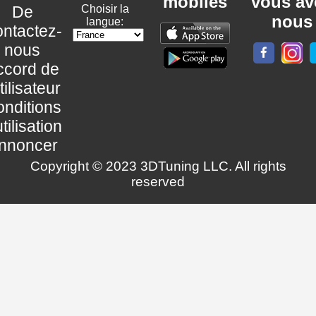
mobiles
vous av
De
Choisir la
nous
langue:
ntactez-
nous
ccord de
utilisateur
nditions
utilisation
nnoncer
Copyright © 2023 3DTuning LLC. All rights
reserved