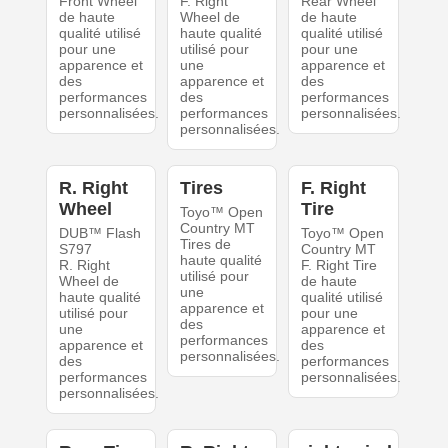
Front Wheel
F. Right
Rear Wheel
de haute
Wheel de
de haute
qualité utilisé
haute qualité
qualité utilisé
pour une
utilisé pour
pour une
apparence et
une
apparence et
des
apparence et
des
performances
des
performances
personnalisées.
performances
personnalisées.
personnalisées.
R. Right
Tires
F. Right
Wheel
Tire
Toyo™ Open
Country MT
DUB™ Flash
Toyo™ Open
Tires de
S797
Country MT
haute qualité
R. Right
F. Right Tire
utilisé pour
Wheel de
de haute
une
haute qualité
qualité utilisé
apparence et
utilisé pour
pour une
des
une
apparence et
performances
apparence et
des
personnalisées.
des
performances
performances
personnalisées.
personnalisées.