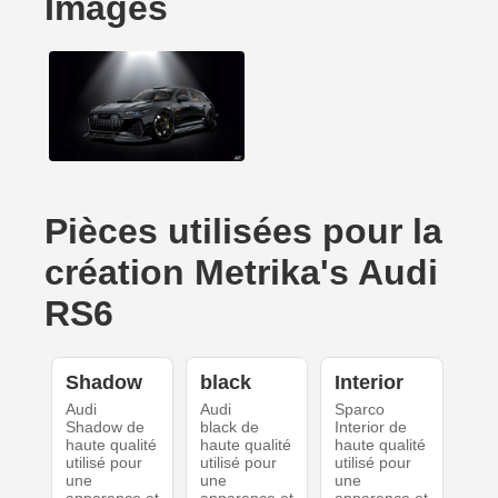
Images
Pièces utilisées pour la
création Metrika's Audi
RS6
Shadow
black
Interior
Audi
Audi
Sparco
Shadow de
black de
Interior de
haute qualité
haute qualité
haute qualité
utilisé pour
utilisé pour
utilisé pour
une
une
une