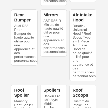
personnalisées.
Rear
Mirrors
Air Intake
Bumper
Hood
ABT RS6-R
Mirrors de
Audi RS6
Duraflex
haute qualité
Rear
Universal
utilisé pour
Bumper de
Hood / Roof
une
haute qualité
Scoop Type
apparence et
utilisé pour
2 - 1 Piece
des
une
Air Intake
performances
apparence et
Hood de
personnalisées.
des
haute qualité
performances
utilisé pour
personnalisées.
une
apparence et
des
performances
personnalisées.
Roof
Spoilers
Roof
Spoiler
Scoops
Darwin Pro
IMP Style
Mansory
Custom Air
Middle
Roof Spoiler
Intake Top
Spoiler