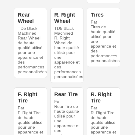
Rear
R. Right
Tires
Wheel
Wheel
Fat
Tires de
TD5 Black
TD5 Black
haute qualité
Machined
Machined
utilisé pour
Rear Wheel
R. Right
une
de haute
Wheel de
apparence et
qualité utilisé
haute qualité
des
pour une
utilisé pour
performances
apparence et
une
personnalisées.
des
apparence et
performances
des
personnalisées.
performances
personnalisées.
F. Right
Rear Tire
R. Right
Tire
Tire
Fat
Rear Tire de
Fat
Fat
haute qualité
F. Right Tire
R. Right Tire
utilisé pour
de haute
de haute
une
qualité utilisé
qualité utilisé
apparence et
pour une
pour une
des
apparence et
apparence et