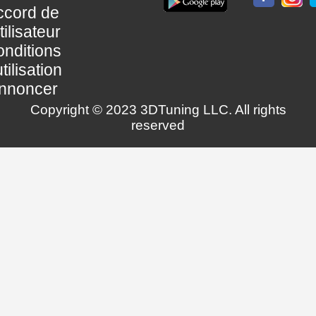
ccord de
utilisateur
nditions
utilisation
nnoncer
Copyright © 2023 3DTuning LLC. All rights
reserved