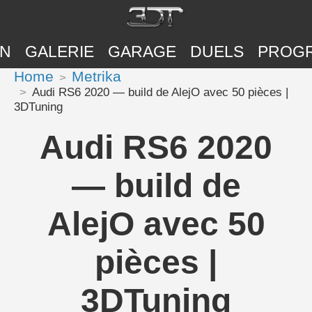
ON
GALERIE
GARAGE
DUELS
PROG
Home
Metrika
Audi RS6 2020 — build de AlejO avec 50 pièces |
3DTuning
Audi RS6 2020
— build de
AlejO avec 50
pièces |
3DTuning