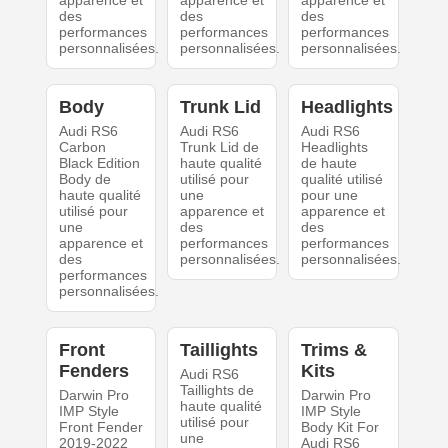
apparence et
apparence et
apparence et
des
des
des
performances
performances
performances
personnalisées.
personnalisées.
personnalisées.
Body
Trunk Lid
Headlights
Audi RS6
Audi RS6
Audi RS6
Carbon
Trunk Lid de
Headlights
Black Edition
haute qualité
de haute
Body de
utilisé pour
qualité utilisé
haute qualité
une
pour une
utilisé pour
apparence et
apparence et
une
des
des
apparence et
performances
performances
des
personnalisées.
personnalisées.
performances
personnalisées.
Front
Taillights
Trims &
Fenders
Kits
Audi RS6
Taillights de
Darwin Pro
Darwin Pro
haute qualité
IMP Style
IMP Style
utilisé pour
Front Fender
Body Kit For
une
2019-2022
Audi RS6