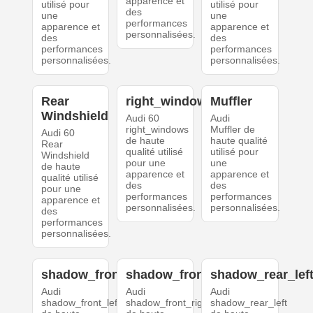
apparence et
utilisé pour
utilisé pour
des
une
une
performances
apparence et
apparence et
personnalisées.
des
des
performances
performances
personnalisées.
personnalisées.
Rear
right_windows
Muffler
Windshield
Audi 60
Audi
right_windows
Muffler de
Audi 60
de haute
haute qualité
Rear
qualité utilisé
utilisé pour
Windshield
pour une
une
de haute
apparence et
apparence et
qualité utilisé
des
des
pour une
performances
performances
apparence et
personnalisées.
personnalisées.
des
performances
personnalisées.
shadow_front_left
shadow_front_right
shadow_rear_lef
Audi
Audi
Audi
shadow_front_left
shadow_front_right
shadow_rear_left