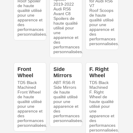
Roof Spoiler
for Audi RS6
2019-2022
de haute
V7
Audi RS6
qualité utilisé
Roof Scoops
Avant C8
pour une
de haute
Spoilers de
apparence et
qualité utilisé
haute qualité
des
pour une
utilisé pour
performances
apparence et
une
personnalisées.
des
apparence et
performances
des
personnalisées.
performances
personnalisées.
Front
Side
F. Right
Wheel
Mirrors
Wheel
TD5 Black
ABT RS6-R
TD5 Black
Machined
Side Mirrors
Machined
Front Wheel
de haute
F. Right
de haute
qualité utilisé
Wheel de
qualité utilisé
pour une
haute qualité
pour une
apparence et
utilisé pour
apparence et
des
une
des
performances
apparence et
performances
personnalisées.
des
personnalisées.
performances
personnalisées.