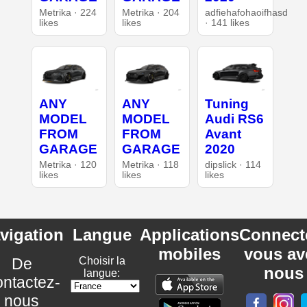
Metrika · 224
Metrika · 204
adfiehafohaoifhasd
likes
likes
· 141 likes
ANY
ANY
Tuning
MODEL
MODEL
Audi RS6
FROM
FROM
Avant
GARAGE
GARAGE
2020
Metrika · 120
Metrika · 118
dipslick · 114
likes
likes
likes
vigation
Langue
Applications
Connect
mobiles
vous av
De
Choisir la
nous
langue:
ntactez-
nous