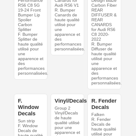
Performance
Canards for
Design Blaze
RS6 C8 5G
Audi RS6 V1
Carbon Fiber
19-24 Front
R. Bumper
REAR
Bumper Lip
Canards de
DIFFUSER &
Spoiler
haute qualité
REAR
Carbon
utilisé pour
CANARDS
Splitter
une
for Audi RS6
F. Bumper
apparence et
C8 2020-
Splitter de
des
2022
haute qualité
performances
R. Bumper
utilisé pour
personnalisées.
Diffuser de
une
haute qualité
apparence et
utilisé pour
des
une
performances
apparence et
personnalisées.
des
performances
personnalisées.
F.
Vinyl/Decals
R. Fender
Window
Decals
Group 2
Decals
Vinyl/Decals
Falken
de haute
R. Fender
Sun strip
qualité utilisé
Decals de
F. Window
pour une
haute qualité
Decals de
apparence et
utilisé pour
haute qualité