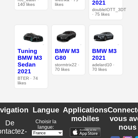
2021
140 likes
likes
doubleIOTT_3DT
· 75 likes
Tuning
BMW M3
BMW M3
BMW M3
G80
2021
Sedan
stormtrix22 ·
adelard10 ·
70 likes
70 likes
2021
BTER · 74
likes
vigation
Langue
Applications
Connect
mobiles
vous av
De
Choisir la
nous
langue:
ntactez-