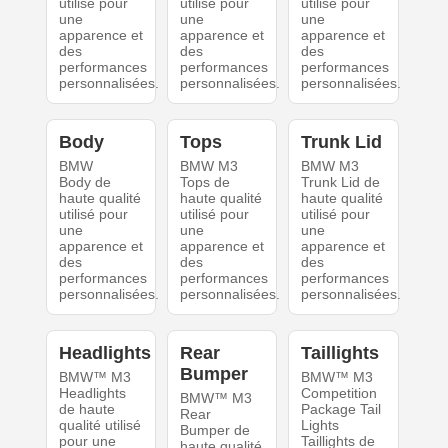
utilisé pour
utilisé pour
utilisé pour
une
une
une
apparence et
apparence et
apparence et
des
des
des
performances
performances
performances
personnalisées.
personnalisées.
personnalisées.
Body
Tops
Trunk Lid
BMW
BMW M3
BMW M3
Body de
Tops de
Trunk Lid de
haute qualité
haute qualité
haute qualité
utilisé pour
utilisé pour
utilisé pour
une
une
une
apparence et
apparence et
apparence et
des
des
des
performances
performances
performances
personnalisées.
personnalisées.
personnalisées.
Headlights
Rear
Taillights
Bumper
BMW™ M3
BMW™ M3
Headlights
Competition
BMW™ M3
de haute
Package Tail
Rear
qualité utilisé
Lights
Bumper de
pour une
Taillights de
haute qualité