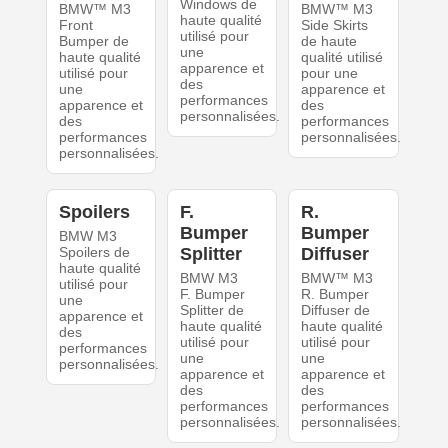
Windows de
BMW™ M3
BMW™ M3
haute qualité
Front
Side Skirts
utilisé pour
Bumper de
de haute
une
haute qualité
qualité utilisé
apparence et
utilisé pour
pour une
des
une
apparence et
performances
apparence et
des
personnalisées.
des
performances
performances
personnalisées.
personnalisées.
Spoilers
F.
R.
Bumper
Bumper
BMW M3
Spoilers de
Splitter
Diffuser
haute qualité
BMW M3
BMW™ M3
utilisé pour
F. Bumper
R. Bumper
une
Splitter de
Diffuser de
apparence et
haute qualité
haute qualité
des
utilisé pour
utilisé pour
performances
une
une
personnalisées.
apparence et
apparence et
des
des
performances
performances
personnalisées.
personnalisées.