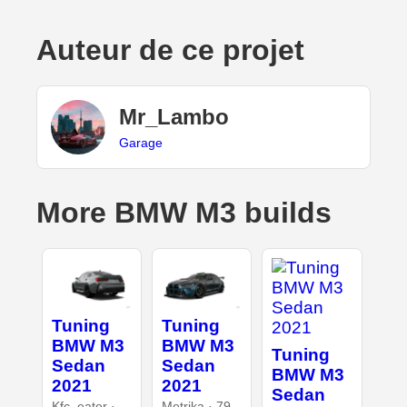
Auteur de ce projet
Mr_Lambo
Garage
More BMW M3 builds
Tuning
Tuning
BMW M3
BMW M3
Tuning
Sedan
Sedan
BMW M3
2021
2021
Sedan
Kfc_eater ·
Metrika · 79