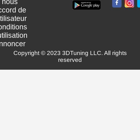
nous
ccord de
utilisateur
nditions
utilisation
nnoncer
Copyright © 2023 3DTuning LLC. All rights
reserved