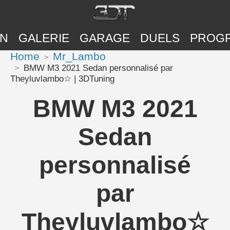
ON
GALERIE
GARAGE
DUELS
PROG
Home
Mr_Lambo
BMW M3 2021 Sedan personnalisé par
Theyluvlambo☆ | 3DTuning
BMW M3 2021
Sedan
personnalisé
par
Theyluvlambo☆