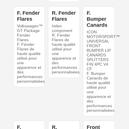
F. Fender
R. Fender
F.
Flares
Flares
Bumper
Canards
Volkswagen™
hiden
GT Package
component
ICON
Fender
R. Fender
MOTORSPORT™
Flares
Flares de
UNIVERSAL
F. Fender
haute qualité
FRONT
Flares de
utilisé pour
BUMPER LIP
haute qualité
une
CANARDS
utilisé pour
apparence et
SPLITTERS
une
des
FIN 4PC V4
apparence et
performances
CF
des
personnalisées.
F. Bumper
performances
Canards de
personnalisées.
haute qualité
utilisé pour
une
apparence et
des
performances
personnalisées.
F.
R.
Front