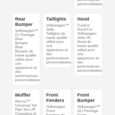
personnalisées.
Rear
Taillights
Hood
Bumper
Volkswagen™
Custom
Jetta
Hood For
Volkswagen™
Taillights de
Volkswagen
CL Package
haute qualité
Jetta V6
Rear
utilisé pour
Hood de
Bumper
une
haute qualité
Rear
apparence et
utilisé pour
Bumper de
des
une
haute qualité
performances
apparence et
utilisé pour
personnalisées.
des
une
performances
apparence et
personnalisées.
des
performances
personnalisées.
Muffler
Front
Front
Fenders
Bumper
Remus™
Universal Tail
Volkswagen
Volkswagen™
Pipe Set L/R
Front
GLI Package
Consisting of
Fenders de
Front