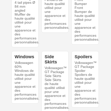
4 tail pipes Ø
haute qualité
Bumper
84 mm
utilisé pour
Front
angled
une
Bumper de
Muffler de
apparence et
haute qualité
haute qualité
des
utilisé pour
utilisé pour
performances
une
une
personnalisées.
apparence et
apparence et
des
des
performances
performances
personnalisées.
personnalisées.
Windows
Side
Spoilers
Skirts
Volkswagen
Volkswagen™
60%
GT Package
Volkswagen™
Windows de
Spoiler
GT Package
haute qualité
Spoilers de
Side Skirts
utilisé pour
haute qualité
Side Skirts
une
utilisé pour
de haute
apparence et
une
qualité utilisé
des
apparence et
pour une
performances
des
apparence et
personnalisées.
performances
des
personnalisées.
performances
personnalisées.