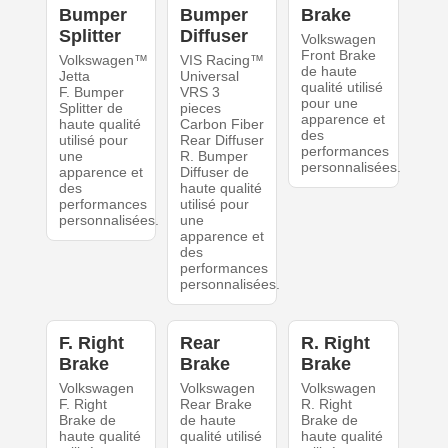
Bumper
Bumper
Brake
Splitter
Diffuser
Volkswagen
Front Brake
Volkswagen™
VIS Racing™
de haute
Jetta
Universal
qualité utilisé
F. Bumper
VRS 3
pour une
Splitter de
pieces
apparence et
haute qualité
Carbon Fiber
des
utilisé pour
Rear Diffuser
performances
une
R. Bumper
personnalisées.
apparence et
Diffuser de
des
haute qualité
performances
utilisé pour
personnalisées.
une
apparence et
des
performances
personnalisées.
F. Right
Rear
R. Right
Brake
Brake
Brake
Volkswagen
Volkswagen
Volkswagen
F. Right
Rear Brake
R. Right
Brake de
de haute
Brake de
haute qualité
qualité utilisé
haute qualité