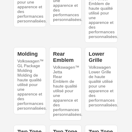
une
pour une
Emblem de
apparence et
apparence et
haute qualité
des
des
utilisé pour
performances
performances
une
personnalisées.
personnalisées.
apparence et
des
performances
personnalisées.
Molding
Rear
Lower
Emblem
Grille
Volkswagen™
GL Package
Volkswagen™
Volkswagen
Molding
Jetta
Lower Grille
Molding de
Rear
de haute
haute qualité
Emblem de
qualité utilisé
utilisé pour
haute qualité
pour une
une
utilisé pour
apparence et
apparence et
une
des
des
apparence et
performances
performances
des
personnalisées.
personnalisées.
performances
personnalisées.
Two Tone
Two Tone
Two Tone