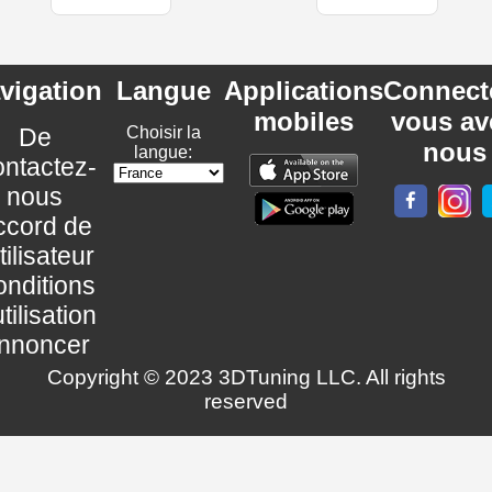
vigation
Langue
Applications
Connect
mobiles
vous av
De
Choisir la
nous
langue:
ntactez-
nous
ccord de
utilisateur
nditions
utilisation
nnoncer
Copyright © 2023 3DTuning LLC. All rights
reserved