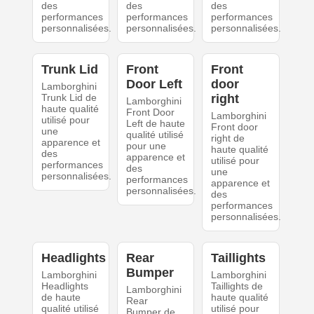
des
des
des
performances
performances
performances
personnalisées.
personnalisées.
personnalisées.
Trunk Lid
Front
Front
Door Left
door
Lamborghini
Trunk Lid de
right
Lamborghini
haute qualité
Front Door
Lamborghini
utilisé pour
Left de haute
Front door
une
qualité utilisé
right de
apparence et
pour une
haute qualité
des
apparence et
utilisé pour
performances
des
une
personnalisées.
performances
apparence et
personnalisées.
des
performances
personnalisées.
Headlights
Rear
Taillights
Bumper
Lamborghini
Lamborghini
Headlights
Taillights de
Lamborghini
de haute
haute qualité
Rear
qualité utilisé
utilisé pour
Bumper de