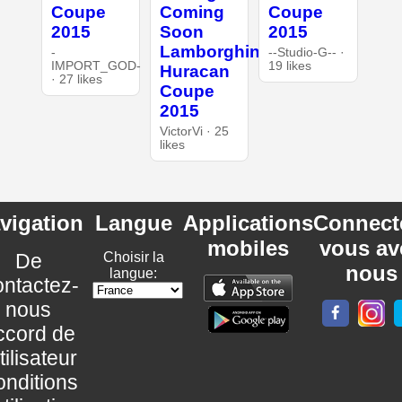
Coupe
Coming
Coupe
2015
Soon
2015
Lamborghini
-
--Studio-G-- ·
IMPORT_GOD-
19 likes
Huracan
· 27 likes
Coupe
2015
VictorVi · 25
likes
vigation
Langue
Applications
Connect
mobiles
vous av
De
Choisir la
nous
langue:
ntactez-
nous
ccord de
utilisateur
nditions