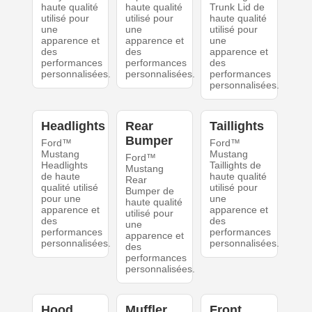
haute qualité
haute qualité
Trunk Lid de
utilisé pour
utilisé pour
haute qualité
une
une
utilisé pour
apparence et
apparence et
une
des
des
apparence et
performances
performances
des
personnalisées.
personnalisées.
performances
personnalisées.
Headlights
Rear
Taillights
Bumper
Ford™
Ford™
Mustang
Mustang
Ford™
Headlights
Taillights de
Mustang
de haute
haute qualité
Rear
qualité utilisé
utilisé pour
Bumper de
pour une
une
haute qualité
apparence et
apparence et
utilisé pour
des
des
une
performances
performances
apparence et
personnalisées.
personnalisées.
des
performances
personnalisées.
Hood
Muffler
Front