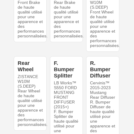
Front Brake
Rear Brake
W10M
de haute
de haute
(S.DEEP)
qualité utilisé
qualité utilisé
Front Wheel
pour une
pour une
de haute
apparence et
apparence et
qualité utilisé
des
des
pour une
performances
performances
apparence et
personnalisées.
personnalisées.
des
performances
personnalisées.
Rear
F.
R.
Wheel
Bumper
Bumper
Splitter
Diffuser
ZISTANCE
W10M
LB Works™
Cervinis™
(S.DEEP)
S550 FORD
2015-2023
Rear Wheel
MUSTANG
Mustang
de haute
FRONT
Rear Diffuser
qualité utilisé
DIFFUSER
R. Bumper
pour une
(2015+)
Diffuser de
apparence et
F. Bumper
haute qualité
des
Splitter de
utilisé pour
performances
haute qualité
une
personnalisées.
utilisé pour
apparence et
une
des