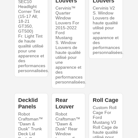
Louvers
Louvers
SEC10
Headlight
Cervinis™
Cervinis V2
Corner Tint
Quarter
S. Window
(15-17 All;
Window
Louvers de
18-21
Louvers For
haute qualité
GT350,
2015-2022
utilisé pour
GT500)
Ford
une
Fr. Light Tint
Mustang
apparence et
de haute
S. Window
des
qualité utilisé
Louvers de
performances
pour une
haute qualité
personnalisées.
apparence et
utilisé pour
des
une
performances
apparence et
personnalisées.
des
performances
personnalisées.
Decklid
Rear
Roll Cage
Panels
Louver
Custom Roll
Cage For
Robot
Robot
Ford
Craftsman™
Craftsman™
Mustang V3
"Dawn &
"Dawn &
Roll Cage de
Dusk" Trunk
Dusk" Rear
haute qualité
Deck Lid
Window
utilisé pour