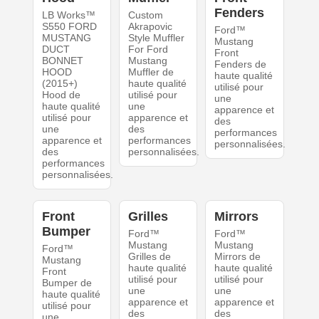
Fenders
LB Works™
Custom
S550 FORD
Akrapovic
Ford™
MUSTANG
Style Muffler
Mustang
DUCT
For Ford
Front
BONNET
Mustang
Fenders de
HOOD
Muffler de
haute qualité
(2015+)
haute qualité
utilisé pour
Hood de
utilisé pour
une
haute qualité
une
apparence et
utilisé pour
apparence et
des
une
des
performances
apparence et
performances
personnalisées.
des
personnalisées.
performances
personnalisées.
Front
Grilles
Mirrors
Bumper
Ford™
Ford™
Mustang
Mustang
Ford™
Grilles de
Mirrors de
Mustang
haute qualité
haute qualité
Front
utilisé pour
utilisé pour
Bumper de
une
une
haute qualité
apparence et
apparence et
utilisé pour
des
des
une