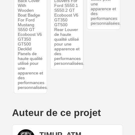
Back Cover
Louvers For
une
With
Ford S550.1
apparence et
Wooden
S550.2 GT
des
Boat Badge
Ecoboost V6
performances
For Ford
GT350
personnalisées.
Mustang
GT500
S550 GT
Rear Louver
Ecoboost V6
de haute
GT350
qualité utilisé
GT500
pour une
Decklid
apparence et
Panels de
des
haute qualité
performances
utilisé pour
personnalisées.
une
apparence et
des
performances
personnalisées.
Auteur de ce projet
TIMUR_ATM