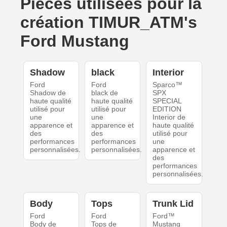
Pièces utilisées pour la
création TIMUR_ATM's
Ford Mustang
Shadow
black
Interior
Ford
Ford
Sparco™
Shadow de
black de
SPX
haute qualité
haute qualité
SPECIAL
utilisé pour
utilisé pour
EDITION
une
une
Interior de
apparence et
apparence et
haute qualité
des
des
utilisé pour
performances
performances
une
personnalisées.
personnalisées.
apparence et
des
performances
personnalisées.
Body
Tops
Trunk Lid
Ford
Ford
Ford™
Body de
Tops de
Mustang