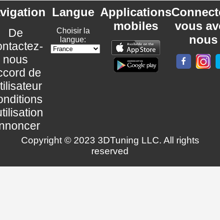
vigation
Langue
Applications
Connect
mobiles
vous av
De
Choisir la
nous
langue:
ntactez-
nous
ccord de
utilisateur
nditions
utilisation
nnoncer
Copyright © 2023 3DTuning LLC. All rights
reserved