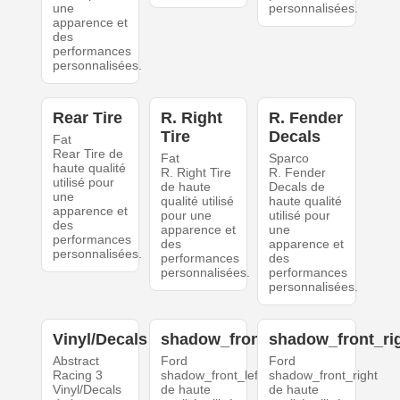
une
personnalisées.
apparence et
des
performances
personnalisées.
Rear Tire
R. Right
R. Fender
Tire
Decals
Fat
Rear Tire de
Fat
Sparco
haute qualité
R. Right Tire
R. Fender
utilisé pour
de haute
Decals de
une
qualité utilisé
haute qualité
apparence et
pour une
utilisé pour
des
apparence et
une
performances
des
apparence et
personnalisées.
performances
des
personnalisées.
performances
personnalisées.
Vinyl/Decals
shadow_front_left
shadow_front_ri
Abstract
Ford
Ford
Racing 3
shadow_front_left
shadow_front_right
Vinyl/Decals
de haute
de haute