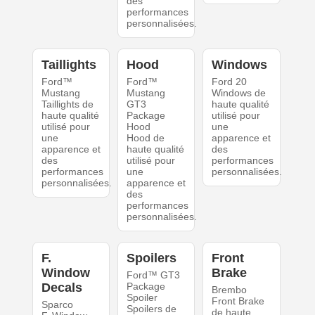
des
performances
personnalisées.
Taillights
Hood
Windows
Ford™
Ford™
Ford 20
Mustang
Mustang
Windows de
Taillights de
GT3
haute qualité
haute qualité
Package
utilisé pour
utilisé pour
Hood
une
une
Hood de
apparence et
apparence et
haute qualité
des
des
utilisé pour
performances
performances
une
personnalisées.
personnalisées.
apparence et
des
performances
personnalisées.
F.
Spoilers
Front
Window
Brake
Ford™ GT3
Decals
Package
Brembo
Spoiler
Front Brake
Sparco
Spoilers de
de haute