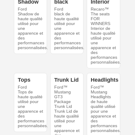
Shadow
black
Interior
Ford
Ford
Recaro™
Shadow de
black de
The seats
haute qualité
haute qualité
FOR
utilisé pour
utilisé pour
WINNERS
une
une
Interior de
apparence et
apparence et
haute qualité
des
des
utilisé pour
performances
performances
une
personnalisées.
personnalisées.
apparence et
des
performances
personnalisées.
Tops
Trunk Lid
Headlights
Ford
Ford™
Ford™
Tops de
Mustang
Mustang
haute qualité
GT3
Headlights
utilisé pour
Package
de haute
une
Trunk Lid
qualité utilisé
apparence et
Trunk Lid de
pour une
des
haute qualité
apparence et
performances
utilisé pour
des
personnalisées.
une
performances
apparence et
personnalisées.