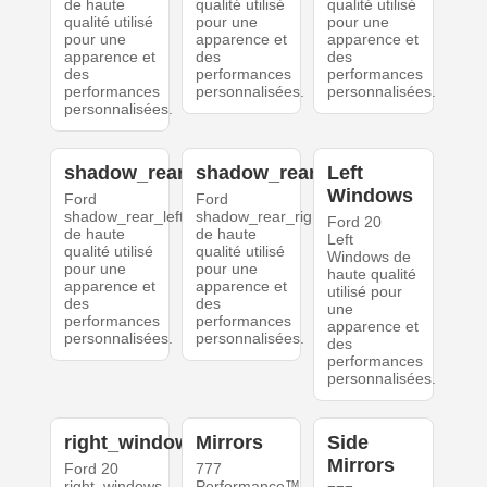
de haute
qualité utilisé
qualité utilisé
qualité utilisé
pour une
pour une
pour une
apparence et
apparence et
apparence et
des
des
des
performances
performances
performances
personnalisées.
personnalisées.
personnalisées.
shadow_rear_left
shadow_rear_right
Left
Windows
Ford
Ford
shadow_rear_left
shadow_rear_right
Ford 20
de haute
de haute
Left
qualité utilisé
qualité utilisé
Windows de
pour une
pour une
haute qualité
apparence et
apparence et
utilisé pour
des
des
une
performances
performances
apparence et
personnalisées.
personnalisées.
des
performances
personnalisées.
right_windows
Mirrors
Side
Mirrors
Ford 20
777
right_windows
Performance™