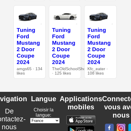
Tuning
Tuning
Tuning
Ford
Ford
Ford
Mustang
Mustang
Mustang
2 Door
2 Door
2 Door
Coupe
Coupe
Coupe
2024
2024
2024
amgs65 · 134
TheOldSchoolShop
Kfc_eater ·
likes
· 125 likes
108 likes
vigation
Langue
Applications
Connect
mobiles
vous av
De
Choisir la
nous
langue:
ntactez-
nous