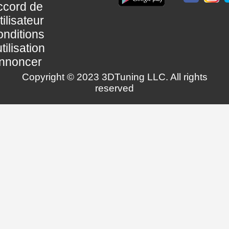
ccord de
utilisateur
nditions
utilisation
nnoncer
Copyright © 2023 3DTuning LLC. All rights
reserved