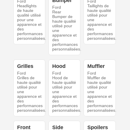
Bumper
Ford
Ford
Headlights
Taillights de
Ford
de haute
haute qualité
Rear
qualité utilisé
utilisé pour
Bumper de
pour une
une
haute qualité
apparence et
apparence et
utilisé pour
des
des
une
performances
performances
apparence et
personnalisées.
personnalisées.
des
performances
personnalisées.
Grilles
Hood
Muffler
Ford
Ford
Ford
Grilles de
Hood de
Muffler de
haute qualité
haute qualité
haute qualité
utilisé pour
utilisé pour
utilisé pour
une
une
une
apparence et
apparence et
apparence et
des
des
des
performances
performances
performances
personnalisées.
personnalisées.
personnalisées.
Front
Side
Spoilers