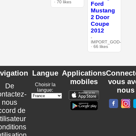
· 70 likes
Ford
Mustang
2 Door
Coupe
2012
-
IMPORT_GOD-
· 66 likes
vigation
Langue
Applications
Connect
mobiles
vous av
De
Choisir la
nous
langue:
ntactez-
nous
ccord de
utilisateur
nditions
utilisation