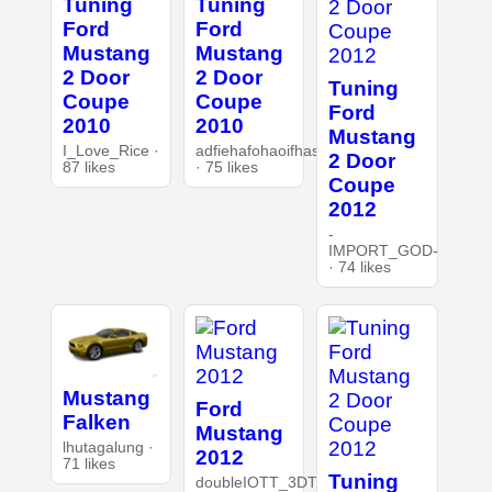
Tuning
Tuning
Ford
Ford
Mustang
Mustang
2 Door
2 Door
Tuning
Coupe
Coupe
Ford
2010
2010
Mustang
I_Love_Rice ·
adfiehafohaoifhasd
2 Door
87 likes
· 75 likes
Coupe
2012
-
IMPORT_GOD-
· 74 likes
Mustang
Ford
Falken
Mustang
lhutagalung ·
2012
71 likes
Tuning
doubleIOTT_3DT