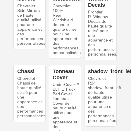
Decals
Chevrolet
Chevrolet
Side Mirrors
100%
Frontier
de haute
Rear
R. Window
qualité utilisé
Windshield
Decals de
pour une
de haute
haute qualité
apparence et
qualité utilisé
utilisé pour
des
pour une
une
performances
apparence et
apparence et
personnalisées.
des
des
performances
performances
personnalisées.
personnalisées.
Chassi
Tonneau
shadow_front_lef
Cover
Chevrolet
Chevrolet
Chassi de
R24
UnderCover™
haute qualité
shadow_front_left
ELITE Truck
utilisé pour
de haute
Bed Cover
une
qualité utilisé
Tonneau
apparence et
pour une
Cover de
des
apparence et
haute qualité
performances
des
utilisé pour
personnalisées.
performances
une
personnalisées.
apparence et
des