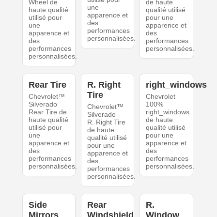
Wheel de
de haute
une
haute qualité
qualité utilisé
apparence et
utilisé pour
pour une
des
une
apparence et
performances
apparence et
des
personnalisées.
des
performances
performances
personnalisées.
personnalisées.
Rear Tire
R. Right
right_windows
Tire
Chevrolet™
Chevrolet
Silverado
100%
Chevrolet™
Rear Tire de
right_windows
Silverado
haute qualité
de haute
R. Right Tire
utilisé pour
qualité utilisé
de haute
une
pour une
qualité utilisé
apparence et
apparence et
pour une
des
des
apparence et
performances
performances
des
personnalisées.
personnalisées.
performances
personnalisées.
Side
Rear
R.
Mirrors
Windshield
Window