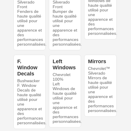
Windows de
Silverado
Silverado
haute qualité
Front
Front
utilisé pour
Fenders de
Bumper de
une
haute qualité
haute qualité
apparence et
utilisé pour
utilisé pour
des
une
une
performances
apparence et
apparence et
personnalisées.
des
des
performances
performances
personnalisées.
personnalisées.
F.
Left
Mirrors
Window
Windows
Chevrolet™
Decals
Silverado
Chevrolet
Mirrors de
100%
Bushwacker
haute qualité
Left
F. Window
utilisé pour
Windows de
Decals de
une
haute qualité
haute qualité
apparence et
utilisé pour
utilisé pour
des
une
une
performances
apparence et
apparence et
personnalisées.
des
des
performances
performances
personnalisées.
personnalisées.