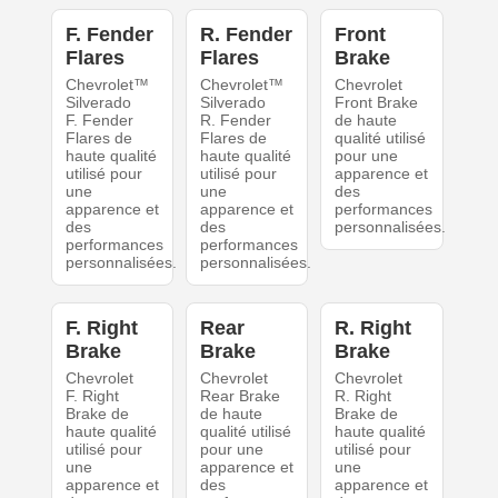
F. Fender
R. Fender
Front
Flares
Flares
Brake
Chevrolet™
Chevrolet™
Chevrolet
Silverado
Silverado
Front Brake
F. Fender
R. Fender
de haute
Flares de
Flares de
qualité utilisé
haute qualité
haute qualité
pour une
utilisé pour
utilisé pour
apparence et
une
une
des
apparence et
apparence et
performances
des
des
personnalisées.
performances
performances
personnalisées.
personnalisées.
F. Right
Rear
R. Right
Brake
Brake
Brake
Chevrolet
Chevrolet
Chevrolet
F. Right
Rear Brake
R. Right
Brake de
de haute
Brake de
haute qualité
qualité utilisé
haute qualité
utilisé pour
pour une
utilisé pour
une
apparence et
une
apparence et
des
apparence et