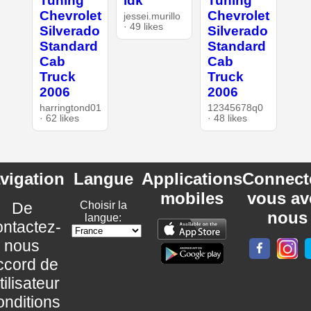
Tuning
idk
Tuning
Chevrolet
Chevrolet
jessei.murillo
· 49 likes
Silverado
Silverado
Standard
Standard
Cab
Cab
Truck
Truck
2006
2006
harringtond01
12345678q0
· 62 likes
· 48 likes
vigation
Langue
Applications
Connect
mobiles
vous av
De
Choisir la
nous
langue:
ntactez-
nous
ccord de
utilisateur
nditions