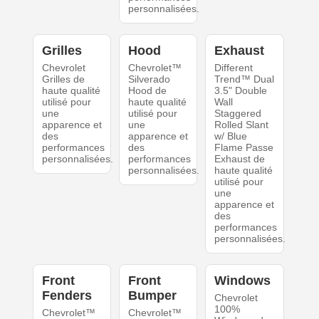
personnalisées.
Grilles
Hood
Exhaust
Chevrolet
Chevrolet™
Different
Grilles de
Silverado
Trend™ Dual
haute qualité
Hood de
3.5" Double
utilisé pour
haute qualité
Wall
une
utilisé pour
Staggered
apparence et
une
Rolled Slant
des
apparence et
w/ Blue
performances
des
Flame Passe
personnalisées.
performances
Exhaust de
personnalisées.
haute qualité
utilisé pour
une
apparence et
des
performances
personnalisées.
Front
Front
Windows
Fenders
Bumper
Chevrolet
100%
Chevrolet™
Chevrolet™