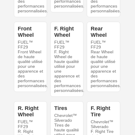
des
performances
des
performances
personnalisées.
performances
personnalisées.
personnalisées.
Front
F. Right
Rear
Wheel
Wheel
Wheel
FUEL™
FUEL™
FUEL™
FF29
FF29
FF29
Front Wheel
F. Right
Rear Wheel
de haute
Wheel de
de haute
qualité utilisé
haute qualité
qualité utilisé
pour une
utilisé pour
pour une
apparence et
une
apparence et
des
apparence et
des
performances
des
performances
personnalisées.
performances
personnalisées.
personnalisées.
R. Right
Tires
F. Right
Wheel
Tire
Chevrolet™
Silverado
FUEL™
Chevrolet™
Tires de
FF29
Silverado
haute qualité
R. Right
F. Right Tire
utilisé pour