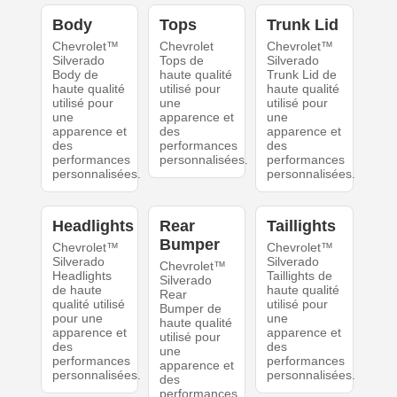
Body
Tops
Trunk Lid
Chevrolet™
Chevrolet
Chevrolet™
Silverado
Tops de
Silverado
Body de
haute qualité
Trunk Lid de
haute qualité
utilisé pour
haute qualité
utilisé pour
une
utilisé pour
une
apparence et
une
apparence et
des
apparence et
des
performances
des
performances
personnalisées.
performances
personnalisées.
personnalisées.
Headlights
Rear
Taillights
Bumper
Chevrolet™
Chevrolet™
Silverado
Silverado
Chevrolet™
Headlights
Taillights de
Silverado
de haute
haute qualité
Rear
qualité utilisé
utilisé pour
Bumper de
pour une
une
haute qualité
apparence et
apparence et
utilisé pour
des
des
une
performances
performances
apparence et
personnalisées.
personnalisées.
des
performances