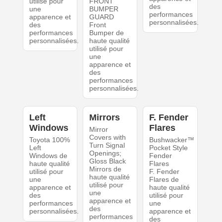
utilisé pour
FRONT
des
une
BUMPER
performances
apparence et
GUARD
personnalisées.
des
Front
performances
Bumper de
personnalisées.
haute qualité
utilisé pour
une
apparence et
des
performances
personnalisées.
Left
Mirrors
F. Fender
Windows
Flares
Mirror
Covers with
Toyota 100%
Bushwacker™
Turn Signal
Left
Pocket Style
Openings;
Windows de
Fender
Gloss Black
haute qualité
Flares
Mirrors de
utilisé pour
F. Fender
haute qualité
une
Flares de
utilisé pour
apparence et
haute qualité
une
des
utilisé pour
apparence et
performances
une
des
personnalisées.
apparence et
performances
des