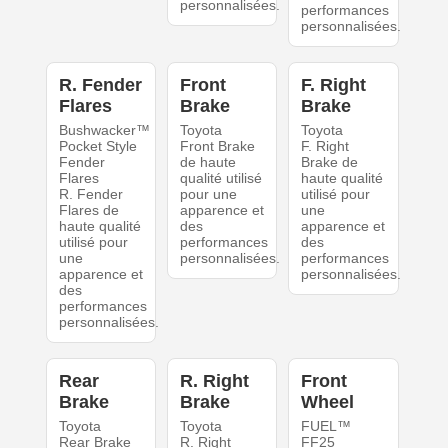
personnalisées.
performances
personnalisées.
R. Fender
Front
F. Right
Flares
Brake
Brake
Bushwacker™
Toyota
Toyota
Pocket Style
Front Brake
F. Right
Fender
de haute
Brake de
Flares
qualité utilisé
haute qualité
R. Fender
pour une
utilisé pour
Flares de
apparence et
une
haute qualité
des
apparence et
utilisé pour
performances
des
une
personnalisées.
performances
apparence et
personnalisées.
des
performances
personnalisées.
Rear
R. Right
Front
Brake
Brake
Wheel
Toyota
Toyota
FUEL™
Rear Brake
R. Right
FF25