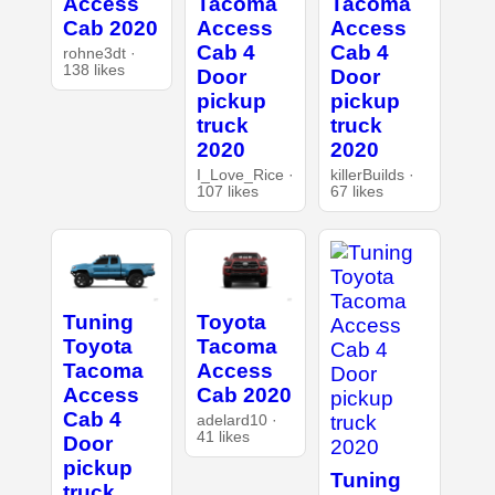
Access
Tacoma
Tacoma
Cab 2020
Access
Access
Cab 4
Cab 4
rohne3dt ·
138 likes
Door
Door
pickup
pickup
truck
truck
2020
2020
I_Love_Rice ·
killerBuilds ·
107 likes
67 likes
Tuning
Toyota
Toyota
Tacoma
Tacoma
Access
Access
Cab 2020
Cab 4
adelard10 ·
41 likes
Door
pickup
Tuning
truck