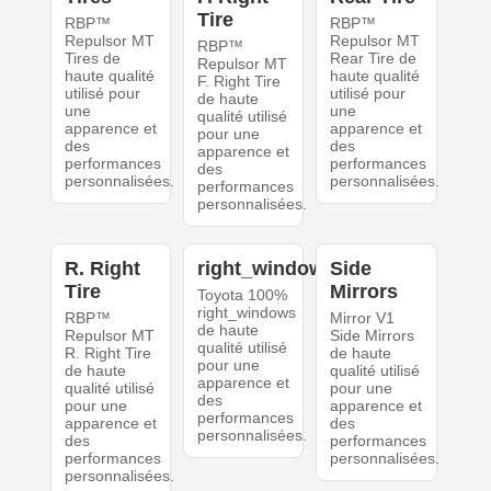
Tire
RBP™
RBP™
Repulsor MT
Repulsor MT
RBP™
Tires de
Rear Tire de
Repulsor MT
haute qualité
haute qualité
F. Right Tire
utilisé pour
utilisé pour
de haute
une
une
qualité utilisé
apparence et
apparence et
pour une
des
des
apparence et
performances
performances
des
personnalisées.
personnalisées.
performances
personnalisées.
R. Right
right_windows
Side
Tire
Mirrors
Toyota 100%
right_windows
RBP™
Mirror V1
de haute
Repulsor MT
Side Mirrors
qualité utilisé
R. Right Tire
de haute
pour une
de haute
qualité utilisé
apparence et
qualité utilisé
pour une
des
pour une
apparence et
performances
apparence et
des
personnalisées.
des
performances
performances
personnalisées.
personnalisées.