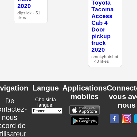
Toyota
2020
Tacoma
dipslick · 51
Access
likes
Cab 4
Door
pickup
truck
2020
smokyhotshot
· 40 likes
vigation
Langue
Applications
Connect
mobiles
vous av
De
Choisir la
nous
langue:
ntactez-
nous
ccord de
utilisateur