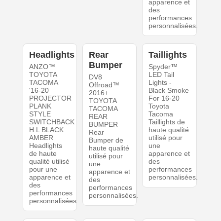
apparence et
des
performances
personnalisées.
Headlights
Rear
Taillights
Bumper
ANZO™
Spyder™
TOYOTA
LED Tail
DV8
TACOMA
Lights -
Offroad™
'16-20
Black Smoke
2016+
PROJECTOR
For 16-20
TOYOTA
PLANK
Toyota
TACOMA
STYLE
Tacoma
REAR
SWITCHBACK
Taillights de
BUMPER
H.L BLACK
haute qualité
Rear
AMBER
utilisé pour
Bumper de
Headlights
une
haute qualité
de haute
apparence et
utilisé pour
qualité utilisé
des
une
pour une
performances
apparence et
apparence et
personnalisées.
des
des
performances
performances
personnalisées.
personnalisées.