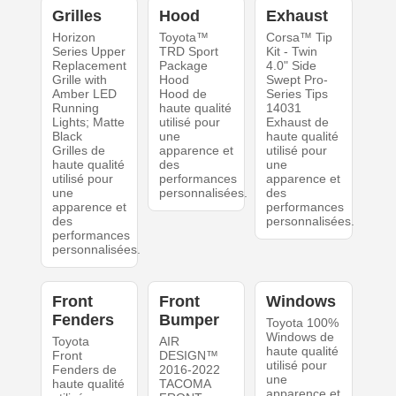
Grilles
Hood
Exhaust
Horizon
Toyota™
Corsa™ Tip
Series Upper
TRD Sport
Kit - Twin
Replacement
Package
4.0" Side
Grille with
Hood
Swept Pro-
Amber LED
Hood de
Series Tips
Running
haute qualité
14031
Lights; Matte
utilisé pour
Exhaust de
Black
une
haute qualité
Grilles de
apparence et
utilisé pour
haute qualité
des
une
utilisé pour
performances
apparence et
une
personnalisées.
des
apparence et
performances
des
personnalisées.
performances
personnalisées.
Front
Front
Windows
Fenders
Bumper
Toyota 100%
Windows de
Toyota
AIR
haute qualité
Front
DESIGN™
utilisé pour
Fenders de
2016-2022
une
haute qualité
TACOMA
apparence et