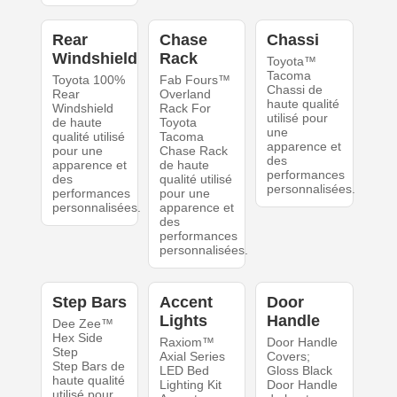
Rear
Chase
Chassi
Windshield
Rack
Toyota™
Tacoma
Toyota 100%
Fab Fours™
Chassi de
Rear
Overland
haute qualité
Windshield
Rack For
utilisé pour
de haute
Toyota
une
qualité utilisé
Tacoma
apparence et
pour une
Chase Rack
des
apparence et
de haute
performances
des
qualité utilisé
personnalisées.
performances
pour une
personnalisées.
apparence et
des
performances
personnalisées.
Step Bars
Accent
Door
Lights
Handle
Dee Zee™
Hex Side
Raxiom™
Door Handle
Step
Axial Series
Covers;
Step Bars de
LED Bed
Gloss Black
haute qualité
Lighting Kit
Door Handle
utilisé pour