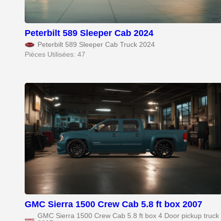
Peterbilt 589 Sleeper Cab 2024
Peterbilt 589 Sleeper Cab Truck 2024
Pièces Utilisées: 47
GMC Sierra 1500 Crew Cab 5.8 ft box 2007
GMC Sierra 1500 Crew Cab 5.8 ft box 4 Door pickup truck