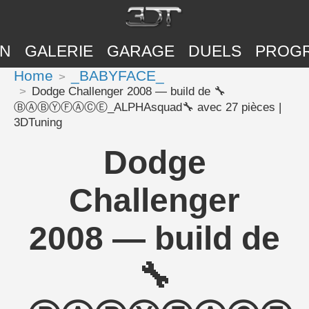
ON
GALERIE
GARAGE
DUELS
PROG
Home
_BABYFACE_
Dodge Challenger 2008 — build de 🔧
ⒷⒶⒷⓎⒻⒶⒸⒺ_ALPHAsquad🔧 avec 27 pièces |
3DTuning
Dodge
Challenger
2008 — build de
🔧