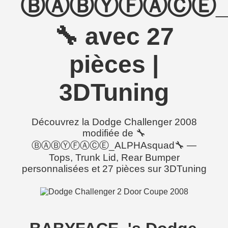
ⒷⒶⒷⓎⒻⒶⒸⒺ_A
🔧 avec 27
pièces |
3DTuning
Découvrez la Dodge Challenger 2008
modifiée de 🔧
ⒷⒶⒷⓎⒻⒶⒸⒺ_ALPHAsquad🔧 —
Tops, Trunk Lid, Rear Bumper
personnalisées et 27 pièces sur 3DTuning