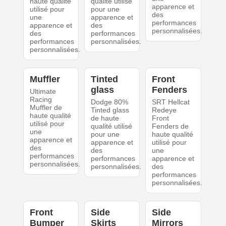
haute qualité
qualité utilisé
apparence et
utilisé pour
pour une
des
une
apparence et
performances
apparence et
des
personnalisées.
des
performances
performances
personnalisées.
personnalisées.
Muffler
Tinted
Front
glass
Fenders
Ultimate
Racing
Dodge 80%
SRT Hellcat
Muffler de
Tinted glass
Redeye
haute qualité
de haute
Front
utilisé pour
qualité utilisé
Fenders de
une
pour une
haute qualité
apparence et
apparence et
utilisé pour
des
des
une
performances
performances
apparence et
personnalisées.
personnalisées.
des
performances
personnalisées.
Front
Side
Side
Bumper
Skirts
Mirrors