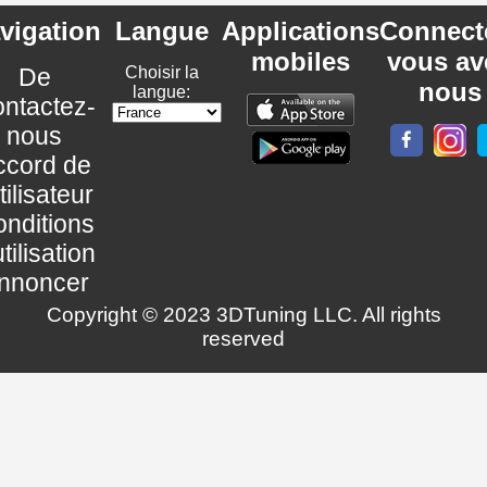
vigation
Langue
Applications
Connect
mobiles
vous av
De
Choisir la
nous
langue:
ntactez-
nous
ccord de
utilisateur
nditions
utilisation
nnoncer
Copyright © 2023 3DTuning LLC. All rights
reserved