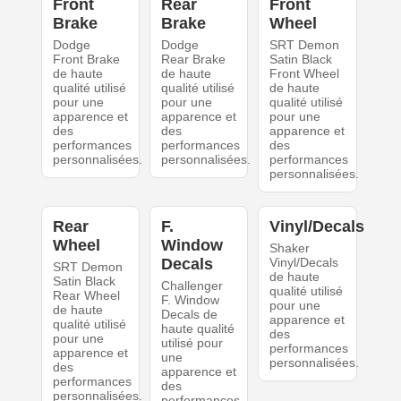
Front
Rear
Front
Brake
Brake
Wheel
Dodge
Dodge
SRT Demon
Front Brake
Rear Brake
Satin Black
de haute
de haute
Front Wheel
qualité utilisé
qualité utilisé
de haute
pour une
pour une
qualité utilisé
apparence et
apparence et
pour une
des
des
apparence et
performances
performances
des
personnalisées.
personnalisées.
performances
personnalisées.
Rear
F.
Vinyl/Decals
Wheel
Window
Shaker
Decals
Vinyl/Decals
SRT Demon
de haute
Satin Black
Challenger
qualité utilisé
Rear Wheel
F. Window
pour une
de haute
Decals de
apparence et
qualité utilisé
haute qualité
des
pour une
utilisé pour
performances
apparence et
une
personnalisées.
des
apparence et
performances
des
personnalisées.
performances