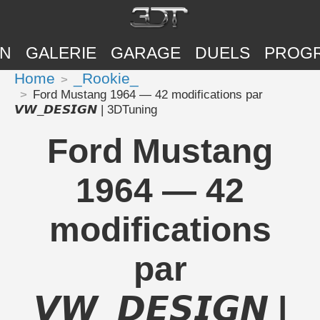
ON
GALERIE
GARAGE
DUELS
PROG
Home
_Rookie_
Ford Mustang 1964 — 42 modifications par
𝙑𝙒_𝘿𝙀𝙎𝙄𝙂𝙉 | 3DTuning
Ford Mustang
1964 — 42
modifications
par
𝙑𝙒_𝘿𝙀𝙎𝙄𝙂𝙉 |