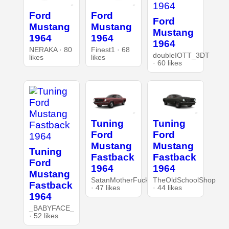
Ford
Ford
Ford
Mustang
Mustang
Mustang
1964
1964
1964
NERAKA · 80
Finest1 · 68
doubleIOTT_3DT
likes
likes
· 60 likes
Tuning
Tuning
Ford
Ford
Mustang
Mustang
Tuning
Fastback
Fastback
Ford
1964
1964
Mustang
SatanMotherFucker
TheOldSchoolShop
Fastback
· 47 likes
· 44 likes
1964
_BABYFACE_
· 52 likes