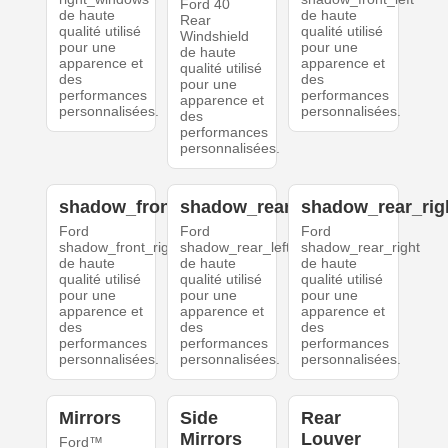
Ford 40
de haute
de haute
Rear
qualité utilisé
qualité utilisé
Windshield
pour une
pour une
de haute
apparence et
apparence et
qualité utilisé
des
des
pour une
performances
performances
apparence et
personnalisées.
personnalisées.
des
performances
personnalisées.
shadow_front_right
shadow_rear_left
shadow_rear_rig
Ford
Ford
Ford
shadow_front_right
shadow_rear_left
shadow_rear_right
de haute
de haute
de haute
qualité utilisé
qualité utilisé
qualité utilisé
pour une
pour une
pour une
apparence et
apparence et
apparence et
des
des
des
performances
performances
performances
personnalisées.
personnalisées.
personnalisées.
Mirrors
Side
Rear
Mirrors
Louver
Ford™