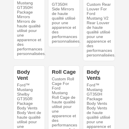
Mustang
GT350H
Custom Rear
GT350H
Side Mirrors
Louver For
Package
de haute
Ford
Mirrors
qualité utilisé
Mustang V2
Mirrors de
pour une
Rear Louver
haute qualité
apparence et
de haute
utilisé pour
des
qualité utilisé
une
performances
pour une
apparence et
personnalisées.
apparence et
des
des
performances
performances
personnalisées.
personnalisées.
Body
Roll Cage
Body
Vent
Vents
Custom Roll
Cage For
Ford™
Ford™
Ford
Mustang
Mustang
Mustang
Shelby
GT350H
Roll Cage de
GT350R
Package
haute qualité
Package
Body Vents
utilisé pour
Body Vents
Body Vents
une
Body Vent de
de haute
apparence et
haute qualité
qualité utilisé
des
utilisé pour
pour une
performances
une
apparence et