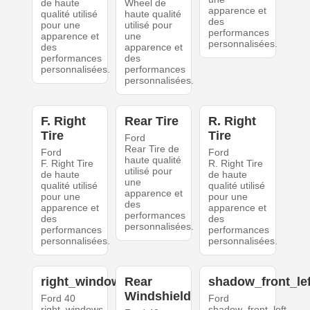
de haute
Wheel de
apparence et
qualité utilisé
haute qualité
des
pour une
utilisé pour
performances
apparence et
une
personnalisées.
des
apparence et
performances
des
personnalisées.
performances
personnalisées.
F. Right
Rear Tire
R. Right
Tire
Tire
Ford
Rear Tire de
Ford
Ford
haute qualité
F. Right Tire
R. Right Tire
utilisé pour
de haute
de haute
une
qualité utilisé
qualité utilisé
apparence et
pour une
pour une
des
apparence et
apparence et
performances
des
des
personnalisées.
performances
performances
personnalisées.
personnalisées.
right_windows
Rear
shadow_front_lef
Windshield
Ford 40
Ford
right_windows
shadow_front_left