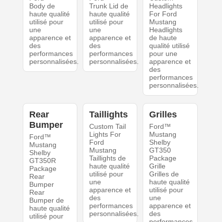
Body de
Trunk Lid de
Headlights
haute qualité
haute qualité
For Ford
utilisé pour
utilisé pour
Mustang
une
une
Headlights
apparence et
apparence et
de haute
des
des
qualité utilisé
performances
performances
pour une
personnalisées.
personnalisées.
apparence et
des
performances
personnalisées.
Rear
Taillights
Grilles
Bumper
Custom Tail
Ford™
Lights For
Mustang
Ford™
Ford
Shelby
Mustang
Mustang
GT350
Shelby
Taillights de
Package
GT350R
haute qualité
Grille
Package
utilisé pour
Grilles de
Rear
une
haute qualité
Bumper
apparence et
utilisé pour
Rear
des
une
Bumper de
performances
apparence et
haute qualité
personnalisées.
des
utilisé pour
performances