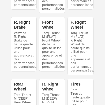
performances
des
performances
personnalisées.
performances
personnalisées.
personnalisées.
R. Right
Front
F. Right
Brake
Wheel
Wheel
Wilwood
Torq-Thrust
Torq-Thrust
R. Right
M (FLAT)
M (FLAT)
Brake de
Front Wheel
F. Right
haute qualité
de haute
Wheel de
utilisé pour
qualité utilisé
haute qualité
une
pour une
utilisé pour
apparence et
apparence et
une
des
des
apparence et
performances
performances
des
personnalisées.
personnalisées.
performances
personnalisées.
Rear
R. Right
Tires
Wheel
Wheel
Ford
Tires de
Torq-Thrust
Torq-Thrust
haute qualité
M (DEEP)
M (DEEP)
utilisé pour
Rear Wheel
R. Right
une