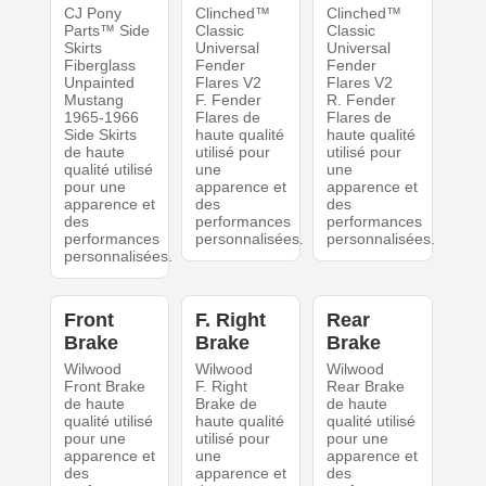
CJ Pony
Clinched™
Clinched™
Parts™ Side
Classic
Classic
Skirts
Universal
Universal
Fiberglass
Fender
Fender
Unpainted
Flares V2
Flares V2
Mustang
F. Fender
R. Fender
1965-1966
Flares de
Flares de
Side Skirts
haute qualité
haute qualité
de haute
utilisé pour
utilisé pour
qualité utilisé
une
une
pour une
apparence et
apparence et
apparence et
des
des
des
performances
performances
performances
personnalisées.
personnalisées.
personnalisées.
Front
F. Right
Rear
Brake
Brake
Brake
Wilwood
Wilwood
Wilwood
Front Brake
F. Right
Rear Brake
de haute
Brake de
de haute
qualité utilisé
haute qualité
qualité utilisé
pour une
utilisé pour
pour une
apparence et
une
apparence et
des
apparence et
des