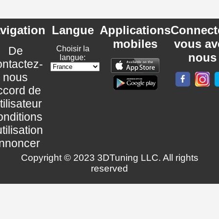
vigation
Langue
Applications
Connect
mobiles
vous av
De
Choisir la
nous
langue:
ntactez-
nous
ccord de
utilisateur
nditions
utilisation
nnoncer
Copyright © 2023 3DTuning LLC. All rights
reserved