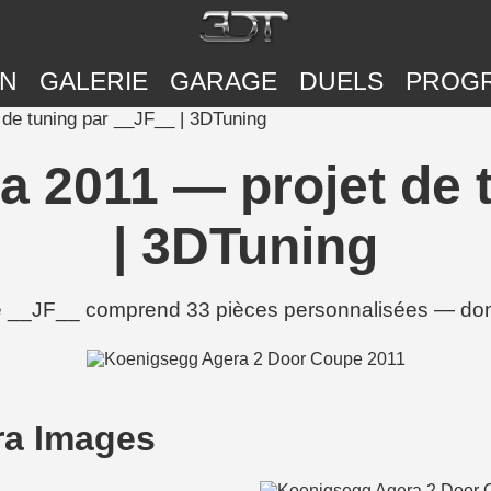
ON
GALERIE
GARAGE
DUELS
PROG
de tuning par __JF__ | 3DTuning
 2011 — projet de 
| 3DTuning
 __JF__ comprend 33 pièces personnalisées — don
ra Images