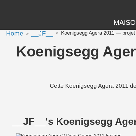
MAIS
Home
__JF__
Koenigsegg Agera 2011 — projet 
Koenigsegg Agera
Cette Koenigsegg Agera 2011 de
__JF__'s Koenigsegg Age