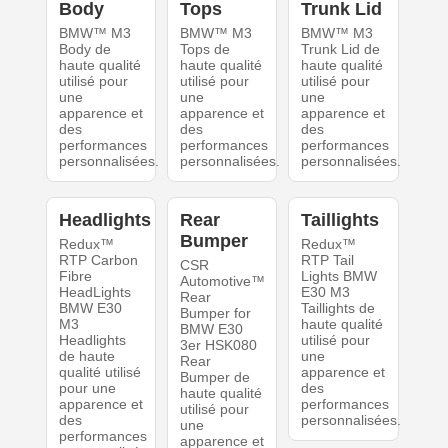
Body
Tops
Trunk Lid
BMW™ M3
BMW™ M3
BMW™ M3
Body de
Tops de
Trunk Lid de
haute qualité
haute qualité
haute qualité
utilisé pour
utilisé pour
utilisé pour
une
une
une
apparence et
apparence et
apparence et
des
des
des
performances
performances
performances
personnalisées.
personnalisées.
personnalisées.
Headlights
Rear
Taillights
Bumper
Redux™
Redux™
RTP Carbon
RTP Tail
CSR
Fibre
Lights BMW
Automotive™
HeadLights
E30 M3
Rear
BMW E30
Taillights de
Bumper for
M3
haute qualité
BMW E30
Headlights
utilisé pour
3er HSK080
de haute
une
Rear
qualité utilisé
apparence et
Bumper de
pour une
des
haute qualité
apparence et
performances
utilisé pour
des
personnalisées.
une
performances
apparence et