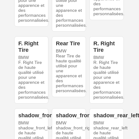
pour une
utilisé pour
des
apparence et
une
performances
des
apparence et
personnalisées.
performances
des
personnalisées.
performances
personnalisées.
F. Right
Rear Tire
R. Right
Tire
Tire
BMW
Rear Tire de
BMW
BMW
haute qualité
F. Right Tire
R. Right Tire
utilisé pour
de haute
de haute
une
qualité utilisé
qualité utilisé
apparence et
pour une
pour une
des
apparence et
apparence et
performances
des
des
personnalisées.
performances
performances
personnalisées.
personnalisées.
shadow_front_left
shadow_front_right
shadow_rear_lef
BMW
BMW
BMW
shadow_front_left
shadow_front_right
shadow_rear_left
de haute
de haute
de haute
qualité utilisé
qualité utilisé
qualité utilisé