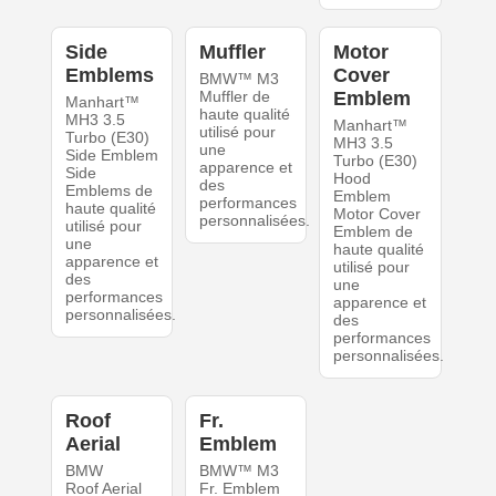
Side
Muffler
Motor
Emblems
Cover
BMW™ M3
Muffler de
Emblem
Manhart™
haute qualité
MH3 3.5
Manhart™
utilisé pour
Turbo (E30)
MH3 3.5
une
Side Emblem
Turbo (E30)
apparence et
Side
Hood
des
Emblems de
Emblem
performances
haute qualité
Motor Cover
personnalisées.
utilisé pour
Emblem de
une
haute qualité
apparence et
utilisé pour
des
une
performances
apparence et
personnalisées.
des
performances
personnalisées.
Roof
Fr.
Aerial
Emblem
BMW
BMW™ M3
Roof Aerial
Fr. Emblem