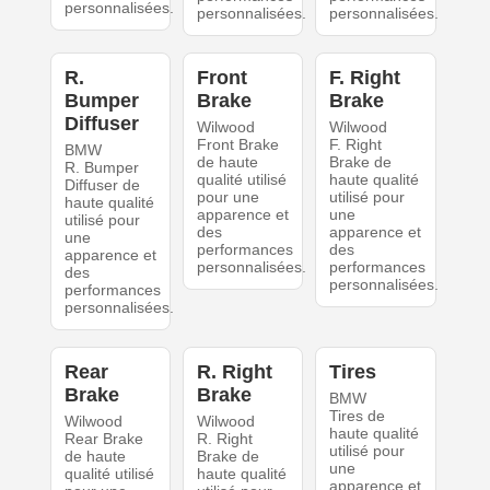
personnalisées.
personnalisées.
personnalisées.
R.
Front
F. Right
Bumper
Brake
Brake
Diffuser
Wilwood
Wilwood
Front Brake
F. Right
BMW
de haute
Brake de
R. Bumper
qualité utilisé
haute qualité
Diffuser de
pour une
utilisé pour
haute qualité
apparence et
une
utilisé pour
des
apparence et
une
performances
des
apparence et
personnalisées.
performances
des
personnalisées.
performances
personnalisées.
Rear
R. Right
Tires
Brake
Brake
BMW
Tires de
Wilwood
Wilwood
haute qualité
Rear Brake
R. Right
utilisé pour
de haute
Brake de
une
qualité utilisé
haute qualité
apparence et