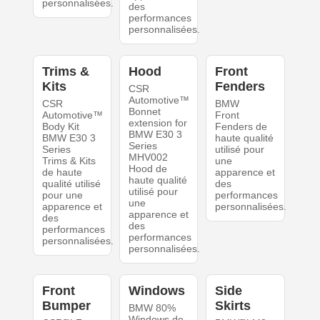
personnalisées.
des
performances
personnalisées.
Trims &
Hood
Front
Kits
Fenders
CSR
Automotive™
CSR
BMW
Bonnet
Automotive™
Front
extension for
Body Kit
Fenders de
BMW E30 3
BMW E30 3
haute qualité
Series
Series
utilisé pour
MHV002
Trims & Kits
une
Hood de
de haute
apparence et
haute qualité
qualité utilisé
des
utilisé pour
pour une
performances
une
apparence et
personnalisées.
apparence et
des
des
performances
performances
personnalisées.
personnalisées.
Front
Windows
Side
Bumper
Skirts
BMW 80%
Windows de