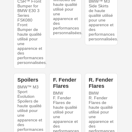
CSR™ Front
BMW™ M3
haute qualité
Bumper for
Side Skirts
utilisé pour
BMW E30 3
de haute
une
Series
qualité utilisé
apparence et
FSK080
pour une
des
Front
apparence et
performances
Bumper de
des
personnalisées.
haute qualité
performances
utilisé pour
personnalisées.
une
apparence et
des
performances
personnalisées.
Spoilers
F. Fender
R. Fender
Flares
Flares
BMW™ M3
Sport
BMW
BMW
Evolution
F. Fender
R. Fender
Spoilers de
Flares de
Flares de
haute qualité
haute qualité
haute qualité
utilisé pour
utilisé pour
utilisé pour
une
une
une
apparence et
apparence et
apparence et
des
des
des
performances
performances
performances