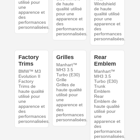
utilisé pour
de haute
Windshield
une
qualité utilisé
de haute
apparence et
pour une
qualité utilisé
des
apparence et
pour une
performances
des
apparence et
personnalisées.
performances
des
personnalisées.
performances
personnalisées.
Factory
Grilles
Rear
Trims
Emblem
Manhart™
MH3 3.5
BMW™ M3
Manhart™
Turbo (E30)
Evolution II
MH3 3.5
Grille
Factory
Turbo (E30)
Grilles de
Trims de
Trunk
haute qualité
haute qualité
Emblem
utilisé pour
utilisé pour
Rear
une
une
Emblem de
apparence et
apparence et
haute qualité
des
des
utilisé pour
performances
performances
une
personnalisées.
personnalisées.
apparence et
des
performances
personnalisées.