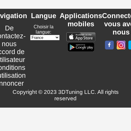
vigation
Langue
Applications
Connect
mobiles
vous av
De
Choisir la
nous
langue:
ntactez-
nous
ccord de
utilisateur
nditions
utilisation
nnoncer
Copyright © 2023 3DTuning LLC. All rights
reserved