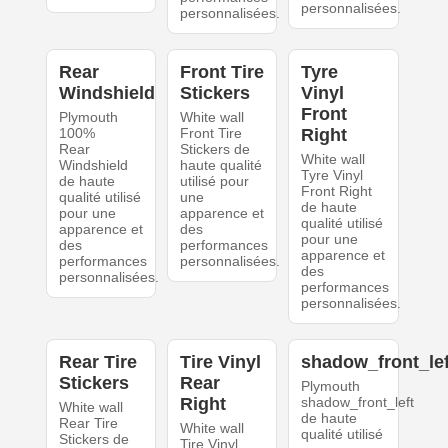
personnalisées.
personnalisées.
Rear
Front Tire
Tyre
Windshield
Stickers
Vinyl
Front
Plymouth
White wall
100%
Front Tire
Right
Rear
Stickers de
White wall
Windshield
haute qualité
Tyre Vinyl
de haute
utilisé pour
Front Right
qualité utilisé
une
de haute
pour une
apparence et
qualité utilisé
apparence et
des
pour une
des
performances
apparence et
performances
personnalisées.
des
personnalisées.
performances
personnalisées.
Rear Tire
Tire Vinyl
shadow_front_lef
Stickers
Rear
Plymouth
Right
shadow_front_left
White wall
de haute
Rear Tire
White wall
qualité utilisé
Stickers de
Tire Vinyl