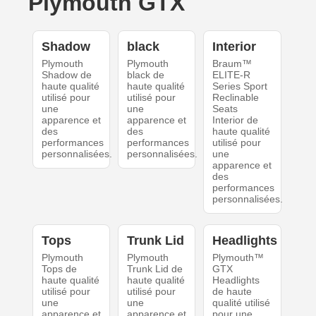
Plymouth GTX
Shadow
black
Interior
Plymouth
Plymouth
Braum™
Shadow de
black de
ELITE-R
haute qualité
haute qualité
Series Sport
utilisé pour
utilisé pour
Reclinable
une
une
Seats
apparence et
apparence et
Interior de
des
des
haute qualité
performances
performances
utilisé pour
personnalisées.
personnalisées.
une
apparence et
des
performances
personnalisées.
Tops
Trunk Lid
Headlights
Plymouth
Plymouth
Plymouth™
Tops de
Trunk Lid de
GTX
haute qualité
haute qualité
Headlights
utilisé pour
utilisé pour
de haute
une
une
qualité utilisé
apparence et
apparence et
pour une