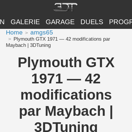
ON
GALERIE
GARAGE
DUELS
PROG
Home
amgs65
Plymouth GTX 1971 — 42 modifications par
Maybach | 3DTuning
Plymouth GTX
1971 — 42
modifications
par Maybach |
3DTuning