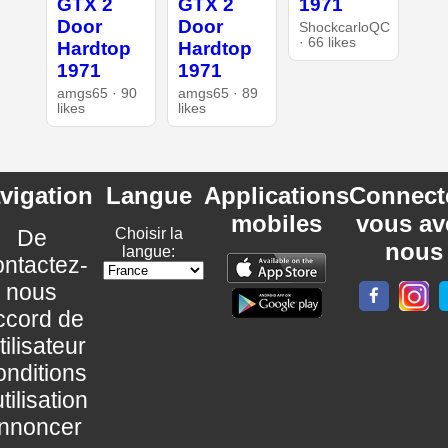
GTX 2
GTX 2
1971
Door
Door
ShockcarloQC
· 66 likes
Hardtop
Hardtop
1971
1971
amgs65 · 90
amgs65 · 89
likes
likes
vigation
Langue
Applications
Connect
mobiles
vous av
De
Choisir la
nous
langue:
ntactez-
nous
ccord de
utilisateur
nditions
utilisation
nnoncer