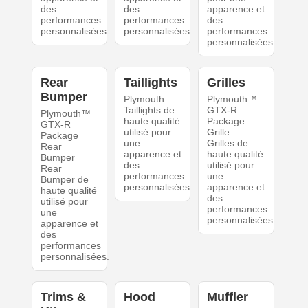
des
des
apparence et
performances
performances
des
personnalisées.
personnalisées.
performances
personnalisées.
Rear
Taillights
Grilles
Bumper
Plymouth
Plymouth™
Taillights de
GTX-R
Plymouth™
haute qualité
Package
GTX-R
utilisé pour
Grille
Package
une
Grilles de
Rear
apparence et
haute qualité
Bumper
des
utilisé pour
Rear
performances
une
Bumper de
personnalisées.
apparence et
haute qualité
des
utilisé pour
performances
une
personnalisées.
apparence et
des
performances
personnalisées.
Trims &
Hood
Muffler