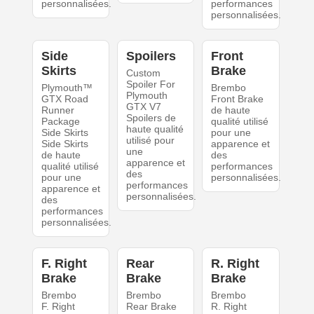
personnalisées.
performances
personnalisées.
Side
Spoilers
Front
Skirts
Brake
Custom
Spoiler For
Plymouth™
Brembo
Plymouth
GTX Road
Front Brake
GTX V7
Runner
de haute
Spoilers de
Package
qualité utilisé
haute qualité
Side Skirts
pour une
utilisé pour
Side Skirts
apparence et
une
de haute
des
apparence et
qualité utilisé
performances
des
pour une
personnalisées.
performances
apparence et
personnalisées.
des
performances
personnalisées.
F. Right
Rear
R. Right
Brake
Brake
Brake
Brembo
Brembo
Brembo
F. Right
Rear Brake
R. Right