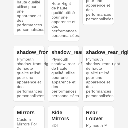
pour une
haute qualité
Rear Right
apparence et
utilisé pour
de haute
des
une
qualité utilisé
performances
apparence et
pour une
personnalisées.
des
apparence et
performances
des
personnalisées.
performances
personnalisées.
shadow_front_right
shadow_rear_left
shadow_rear_rig
Plymouth
Plymouth
Plymouth
shadow_front_right
shadow_rear_left
shadow_rear_right
de haute
de haute
de haute
qualité utilisé
qualité utilisé
qualité utilisé
pour une
pour une
pour une
apparence et
apparence et
apparence et
des
des
des
performances
performances
performances
personnalisées.
personnalisées.
personnalisées.
Mirrors
Side
Rear
Mirrors
Louver
Custom
Mirrors For
3DT
Plymouth™