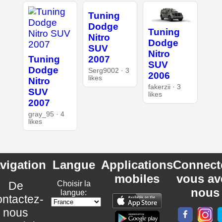
Tuning
Dodge
Tuning
Nitro
Dodge
SUV
Nitro
Tuning
2007
SUV
Dodge
Serg9002 · 3
2006
likes
Nitro
fakerzii · 3
SUV
likes
2007
gray_95 · 4
likes
vigation
Langue
Applications
Connect
mobiles
vous av
De
Choisir la
nous
langue:
ntactez-
nous