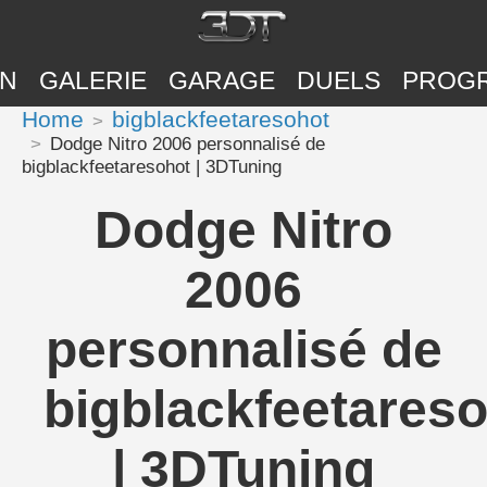
ON
GALERIE
GARAGE
DUELS
PROG
Home
bigblackfeetaresohot
Dodge Nitro 2006 personnalisé de
bigblackfeetaresohot | 3DTuning
Dodge Nitro
2006
personnalisé de
bigblackfeetares
| 3DTuning