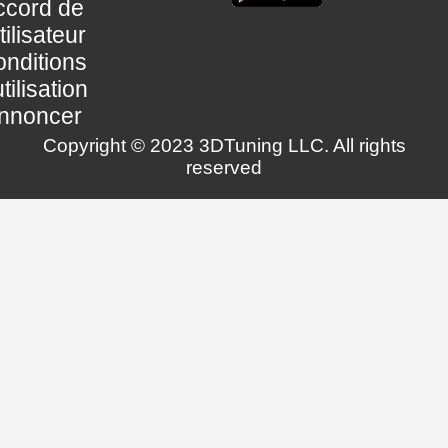
ccord de
utilisateur
nditions
utilisation
nnoncer
Copyright © 2023 3DTuning LLC. All rights
reserved