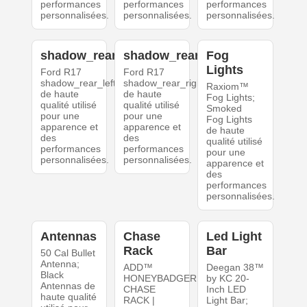
performances
performances
performances
personnalisées.
personnalisées.
personnalisées.
shadow_rear_left
shadow_rear_right
Fog
Lights
Ford R17
Ford R17
shadow_rear_left
shadow_rear_right
Raxiom™
de haute
de haute
Fog Lights;
qualité utilisé
qualité utilisé
Smoked
pour une
pour une
Fog Lights
apparence et
apparence et
de haute
des
des
qualité utilisé
performances
performances
pour une
personnalisées.
personnalisées.
apparence et
des
performances
personnalisées.
Antennas
Chase
Led Light
Rack
Bar
50 Cal Bullet
Antenna;
ADD™
Deegan 38™
Black
HONEYBADGER
by KC 20-
Antennas de
CHASE
Inch LED
haute qualité
RACK |
Light Bar;