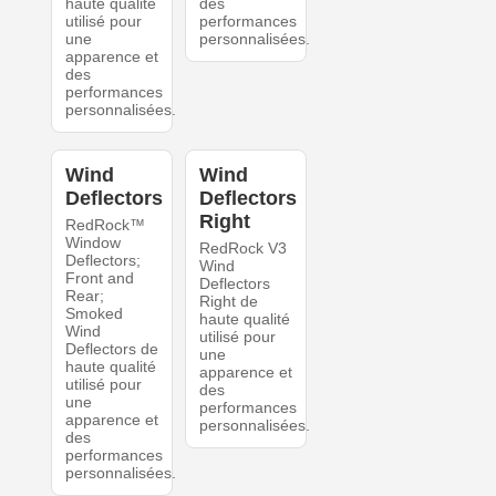
haute qualité
des
utilisé pour
performances
une
personnalisées.
apparence et
des
performances
personnalisées.
Wind
Wind
Deflectors
Deflectors
Right
RedRock™
Window
RedRock V3
Deflectors;
Wind
Front and
Deflectors
Rear;
Right de
Smoked
haute qualité
Wind
utilisé pour
Deflectors de
une
haute qualité
apparence et
utilisé pour
des
une
performances
apparence et
personnalisées.
des
performances
personnalisées.