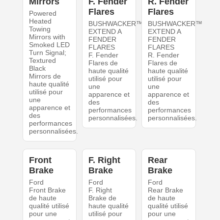
Mirrors
F. Fender
R. Fender
Flares
Flares
Powered
Heated
BUSHWACKER™
BUSHWACKER™
Towing
EXTEND A
EXTEND A
Mirrors with
FENDER
FENDER
Smoked LED
FLARES
FLARES
Turn Signal;
F. Fender
R. Fender
Textured
Flares de
Flares de
Black
haute qualité
haute qualité
Mirrors de
utilisé pour
utilisé pour
haute qualité
une
une
utilisé pour
apparence et
apparence et
une
des
des
apparence et
performances
performances
des
personnalisées.
personnalisées.
performances
personnalisées.
Front
F. Right
Rear
Brake
Brake
Brake
Ford
Ford
Ford
Front Brake
F. Right
Rear Brake
de haute
Brake de
de haute
qualité utilisé
haute qualité
qualité utilisé
pour une
utilisé pour
pour une