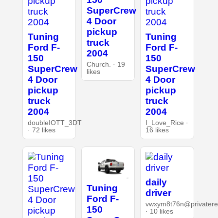
SuperCrew
4 Door
pickup
Tuning
Tuning
truck
Ford F-
Ford F-
2004
150
150
Church. · 19
SuperCrew
SuperCrew
likes
4 Door
4 Door
pickup
pickup
truck
truck
2004
2004
doubleIOTT_3DT
I_Love_Rice ·
· 72 likes
16 likes
daily
Tuning
driver
Ford F-
vwxym8t76n@privaterel
150
· 10 likes