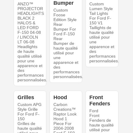
Bumper
ANZO™
Custom
PROJECTOR
Lumen Style
Custom
HEADLIGHTS
Tail Lights
Foose
BLACK 2
For Ford F-
Edition Style
HALOS &
150 V1
Rear
LED FORD
Taillights de
Bumper For
F-150 04-08
haute qualité
Ford F-150
/ LINCOLN
utilisé pour
Rear
LT 06-08
une
Bumper de
Headlights
apparence et
haute qualité
de haute
des
utilisé pour
qualité utilisé
performances
une
pour une
personnalisées.
apparence et
apparence et
des
des
performances
performances
personnalisées.
personnalisées.
Grilles
Hood
Front
Fenders
Custom APG
Carbon
Style Grille
Creations™
Ford
For Ford F-
Raptor Look
Front
150
Hood 1
Fenders de
Grilles de
Piece For
haute qualité
haute qualité
2004-2008
utilisé pour