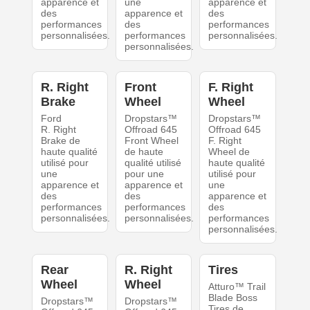
apparence et
une
apparence et
des
apparence et
des
performances
des
performances
personnalisées.
performances
personnalisées.
personnalisées.
R. Right
Front
F. Right
Brake
Wheel
Wheel
Ford
Dropstars™
Dropstars™
R. Right
Offroad 645
Offroad 645
Brake de
Front Wheel
F. Right
haute qualité
de haute
Wheel de
utilisé pour
qualité utilisé
haute qualité
une
pour une
utilisé pour
apparence et
apparence et
une
des
des
apparence et
performances
performances
des
personnalisées.
personnalisées.
performances
personnalisées.
Rear
R. Right
Tires
Wheel
Wheel
Atturo™ Trail
Blade Boss
Dropstars™
Dropstars™
Tires de