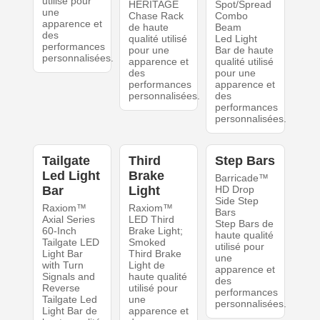
utilisé pour
HERITAGE
Spot/Spread
une
Chase Rack
Combo
apparence et
de haute
Beam
des
qualité utilisé
Led Light
performances
pour une
Bar de haute
personnalisées.
apparence et
qualité utilisé
des
pour une
performances
apparence et
personnalisées.
des
performances
personnalisées.
Tailgate
Third
Step Bars
Led Light
Brake
Barricade™
Bar
Light
HD Drop
Side Step
Raxiom™
Raxiom™
Bars
Axial Series
LED Third
Step Bars de
60-Inch
Brake Light;
haute qualité
Tailgate LED
Smoked
utilisé pour
Light Bar
Third Brake
une
with Turn
Light de
apparence et
Signals and
haute qualité
des
Reverse
utilisé pour
performances
Tailgate Led
une
personnalisées.
Light Bar de
apparence et