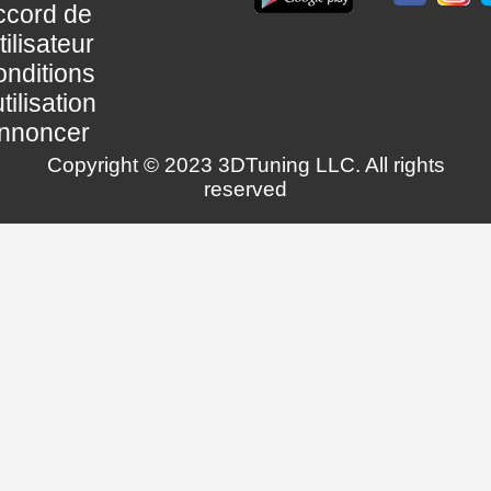
ccord de
utilisateur
nditions
utilisation
nnoncer
Copyright © 2023 3DTuning LLC. All rights
reserved