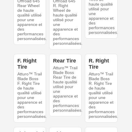
Offroad 645
Offroad 645
haute qualité
Rear Wheel
R. Right
utilisé pour
de haute
Wheel de
une
qualité utilisé
haute qualité
apparence et
pour une
utilisé pour
des
apparence et
une
performances
des
apparence et
personnalisées.
performances
des
personnalisées.
performances
personnalisées.
F. Right
Rear Tire
R. Right
Tire
Tire
Atturo™ Trail
Blade Boss
Atturo™ Trail
Atturo™ Trail
Rear Tire de
Blade Boss
Blade Boss
haute qualité
F. Right Tire
R. Right Tire
utilisé pour
de haute
de haute
une
qualité utilisé
qualité utilisé
apparence et
pour une
pour une
des
apparence et
apparence et
performances
des
des
personnalisées.
performances
performances
personnalisées.
personnalisées.