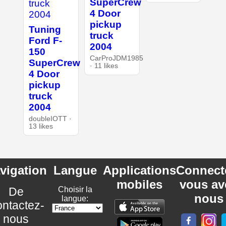
SuperCrew
4 Door
pickup
Tuning
truck
Ford F-
2004
150
CarProJDM1985
SuperCrew
· 11 likes
4 Door
pickup
truck
2004
doubleIOTT ·
13 likes
vigation
Langue
Applications
Connect
mobiles
vous av
De
Choisir la
nous
langue:
ntactez-
nous