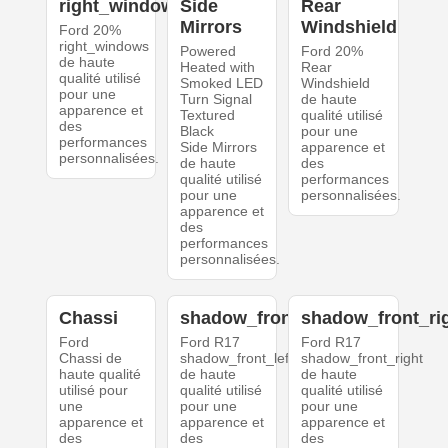
right_windows
Side
Rear
Mirrors
Windshield
Ford 20%
right_windows
Powered
Ford 20%
de haute
Heated with
Rear
qualité utilisé
Smoked LED
Windshield
pour une
Turn Signal
de haute
apparence et
Textured
qualité utilisé
des
Black
pour une
performances
Side Mirrors
apparence et
personnalisées.
de haute
des
qualité utilisé
performances
pour une
personnalisées.
apparence et
des
performances
personnalisées.
Chassi
shadow_front_left
shadow_front_ri
Ford
Ford R17
Ford R17
Chassi de
shadow_front_left
shadow_front_right
haute qualité
de haute
de haute
utilisé pour
qualité utilisé
qualité utilisé
une
pour une
pour une
apparence et
apparence et
apparence et
des
des
des