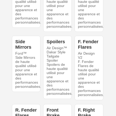
qualité utilisé
haute qualité
haute qualité
pour une
utilisé pour
utilisé pour
apparence et
une
une
des
apparence et
apparence et
performances
des
des
personnalisées.
performances
performances
personnalisées.
personnalisées.
Side
Spoilers
F. Fender
Mirrors
Flares
Air Design™
Dakar Style
Ford™
Air Design
Tailgate
Side Mirrors
V2
Spoiler
de haute
F. Fender
Spoilers de
qualité utilisé
Flares de
haute qualité
pour une
haute qualité
utilisé pour
apparence et
utilisé pour
une
des
une
apparence et
performances
apparence et
des
personnalisées.
des
performances
performances
personnalisées.
personnalisées.
R. Fender
Front
F. Right
Flares
Brake
Brake