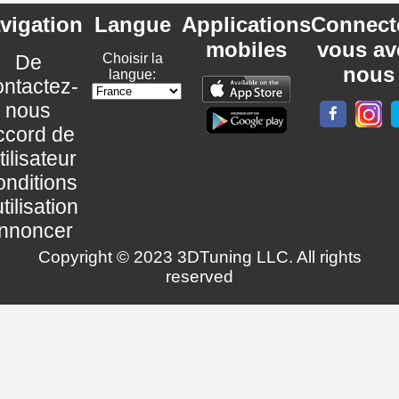
vigation
Langue
Applications
Connect
mobiles
vous av
De
Choisir la
nous
langue:
ntactez-
nous
ccord de
utilisateur
nditions
utilisation
nnoncer
Copyright © 2023 3DTuning LLC. All rights
reserved