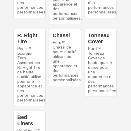
des
des
apparence et
performances
performances
des
personnalisées.
personnalisées.
performances
personnalisées.
R. Right
Chassi
Tonneau
Tire
Cover
Ford™
Chassi de
Pirelli™
Ford™
haute qualité
Scorpion
Tonneau
utilisé pour
Zero
Cover de
une
Asimmetrico
haute qualité
apparence et
R. Right Tire
utilisé pour
des
de haute
une
performances
qualité utilisé
apparence et
personnalisées.
pour une
des
apparence et
performances
des
personnalisées.
performances
personnalisées.
Bed
Liners
DualLiner V1