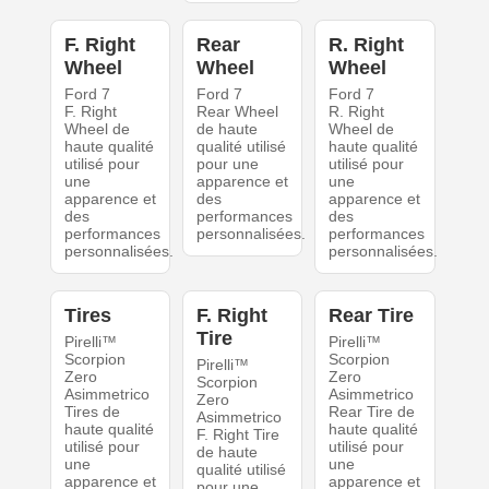
F. Right
Rear
R. Right
Wheel
Wheel
Wheel
Ford 7
Ford 7
Ford 7
F. Right
Rear Wheel
R. Right
Wheel de
de haute
Wheel de
haute qualité
qualité utilisé
haute qualité
utilisé pour
pour une
utilisé pour
une
apparence et
une
apparence et
des
apparence et
des
performances
des
performances
personnalisées.
performances
personnalisées.
personnalisées.
Tires
F. Right
Rear Tire
Tire
Pirelli™
Pirelli™
Scorpion
Scorpion
Pirelli™
Zero
Zero
Scorpion
Asimmetrico
Asimmetrico
Zero
Tires de
Rear Tire de
Asimmetrico
haute qualité
haute qualité
F. Right Tire
utilisé pour
utilisé pour
de haute
une
une
qualité utilisé
apparence et
apparence et
pour une