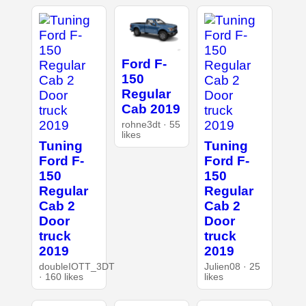
Ford F-
150
Regular
Cab 2019
rohne3dt · 55
likes
Tuning
Tuning
Ford F-
Ford F-
150
150
Regular
Regular
Cab 2
Cab 2
Door
Door
truck
truck
2019
2019
doubleIOTT_3DT
Julien08 · 25
· 160 likes
likes