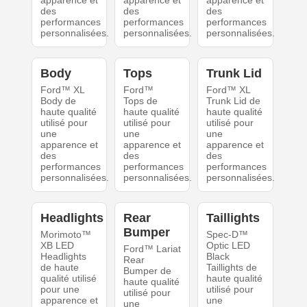
apparence et
apparence et
apparence et
des
des
des
performances
performances
performances
personnalisées.
personnalisées.
personnalisées.
Body
Tops
Trunk Lid
Ford™ XL
Ford™
Ford™ XL
Body de
Tops de
Trunk Lid de
haute qualité
haute qualité
haute qualité
utilisé pour
utilisé pour
utilisé pour
une
une
une
apparence et
apparence et
apparence et
des
des
des
performances
performances
performances
personnalisées.
personnalisées.
personnalisées.
Headlights
Rear
Taillights
Bumper
Morimoto™
Spec-D™
XB LED
Optic LED
Ford™ Lariat
Headlights
Black
Rear
de haute
Taillights de
Bumper de
qualité utilisé
haute qualité
haute qualité
pour une
utilisé pour
utilisé pour
apparence et
une
une