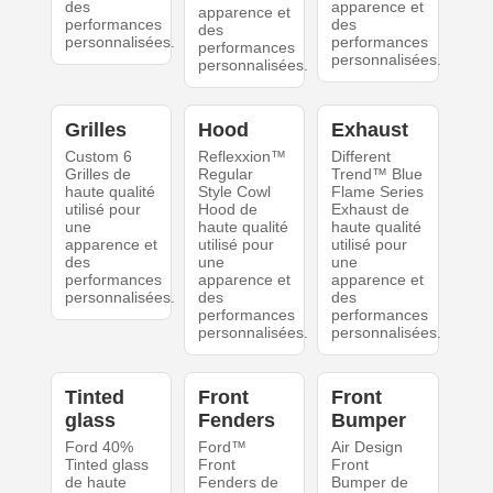
des
apparence et
apparence et
performances
des
des
personnalisées.
performances
performances
personnalisées.
personnalisées.
Grilles
Hood
Exhaust
Custom 6
Reflexxion™
Different
Grilles de
Regular
Trend™ Blue
haute qualité
Style Cowl
Flame Series
utilisé pour
Hood de
Exhaust de
une
haute qualité
haute qualité
apparence et
utilisé pour
utilisé pour
des
une
une
performances
apparence et
apparence et
personnalisées.
des
des
performances
performances
personnalisées.
personnalisées.
Tinted
Front
Front
glass
Fenders
Bumper
Ford 40%
Ford™
Air Design
Tinted glass
Front
Front
de haute
Fenders de
Bumper de