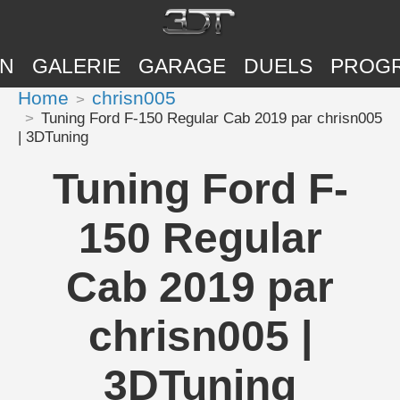
ON
GALERIE
GARAGE
DUELS
PROG
Home
chrisn005
Tuning Ford F-150 Regular Cab 2019 par chrisn005
| 3DTuning
Tuning Ford F-
150 Regular
Cab 2019 par
chrisn005 |
3DTuning