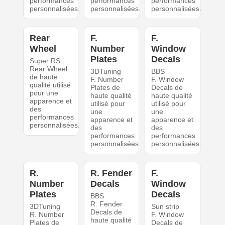
performances
performances
performances
personnalisées.
personnalisées.
personnalisées.
Rear
F.
F.
Wheel
Number
Window
Plates
Decals
Super RS
Rear Wheel
3DTuning
BBS
de haute
F. Number
F. Window
qualité utilisé
Plates de
Decals de
pour une
haute qualité
haute qualité
apparence et
utilisé pour
utilisé pour
des
une
une
performances
apparence et
apparence et
personnalisées.
des
des
performances
performances
personnalisées.
personnalisées.
R.
R. Fender
F.
Number
Decals
Window
Plates
Decals
BBS
R. Fender
3DTuning
Sun strip
Decals de
R. Number
F. Window
haute qualité
Plates de
Decals de