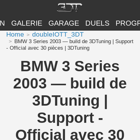
ON
GALERIE
GARAGE
DUELS
PROG
Home
doubleIOTT_3DT
BMW 3 Series 2003 — build de 3DTuning | Support
- Official avec 30 pièces | 3DTuning
BMW 3 Series
2003 — build de
3DTuning |
Support -
Official avec 30