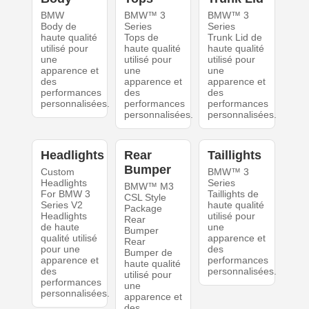
BMW
BMW™ 3
BMW™ 3
Body de
Series
Series
haute qualité
Tops de
Trunk Lid de
utilisé pour
haute qualité
haute qualité
une
utilisé pour
utilisé pour
apparence et
une
une
des
apparence et
apparence et
performances
des
des
personnalisées.
performances
performances
personnalisées.
personnalisées.
Headlights
Rear
Taillights
Bumper
Custom
BMW™ 3
Headlights
Series
BMW™ M3
For BMW 3
Taillights de
CSL Style
Series V2
haute qualité
Package
Headlights
utilisé pour
Rear
de haute
une
Bumper
qualité utilisé
apparence et
Rear
pour une
des
Bumper de
apparence et
performances
haute qualité
des
personnalisées.
utilisé pour
performances
une
personnalisées.
apparence et
des