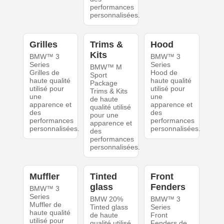
performances
personnalisées.
Grilles
Trims &
Hood
Kits
BMW™ 3
BMW™ 3
Series
Series
BMW™ M
Grilles de
Hood de
Sport
haute qualité
haute qualité
Package
utilisé pour
utilisé pour
Trims & Kits
une
une
de haute
apparence et
apparence et
qualité utilisé
des
des
pour une
performances
performances
apparence et
personnalisées.
personnalisées.
des
performances
personnalisées.
Muffler
Tinted
Front
glass
Fenders
BMW™ 3
Series
BMW 20%
BMW™ 3
Muffler de
Tinted glass
Series
haute qualité
de haute
Front
utilisé pour
qualité utilisé
Fenders de