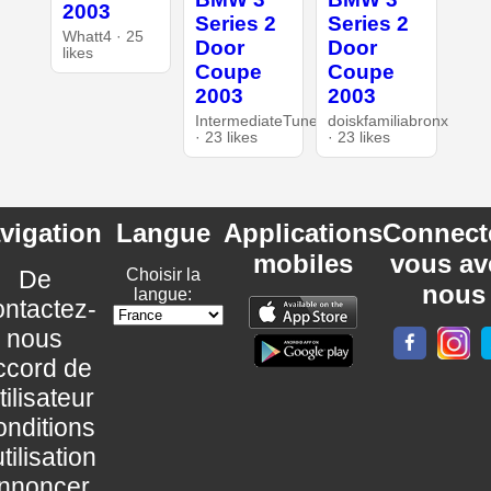
2003
Series 2
Series 2
Whatt4 · 25
Door
Door
likes
Coupe
Coupe
2003
2003
IntermediateTuner
doiskfamiliabronx
· 23 likes
· 23 likes
vigation
Langue
Applications
Connect
mobiles
vous av
De
Choisir la
nous
langue:
ntactez-
nous
ccord de
utilisateur
nditions
utilisation
nnoncer