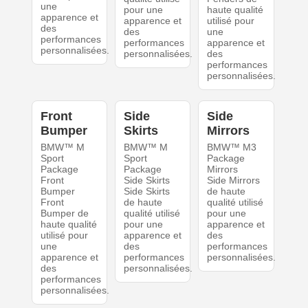
une
pour une
haute qualité
apparence et
apparence et
utilisé pour
des
des
une
performances
performances
apparence et
personnalisées.
personnalisées.
des
performances
personnalisées.
Front
Side
Side
Bumper
Skirts
Mirrors
BMW™ M
BMW™ M
BMW™ M3
Sport
Sport
Package
Package
Package
Mirrors
Front
Side Skirts
Side Mirrors
Bumper
Side Skirts
de haute
Front
de haute
qualité utilisé
Bumper de
qualité utilisé
pour une
haute qualité
pour une
apparence et
utilisé pour
apparence et
des
une
des
performances
apparence et
performances
personnalisées.
des
personnalisées.
performances
personnalisées.