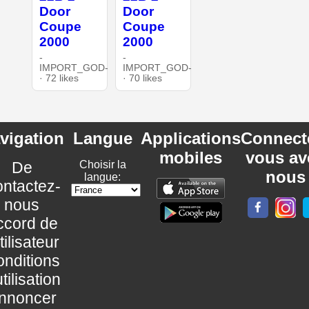
Door
Door
Coupe
Coupe
2000
2000
-
-
IMPORT_GOD-
IMPORT_GOD-
· 72 likes
· 70 likes
vigation
Langue
Applications
Connect
mobiles
vous av
De
Choisir la
nous
langue:
ntactez-
nous
ccord de
utilisateur
nditions
utilisation
nnoncer