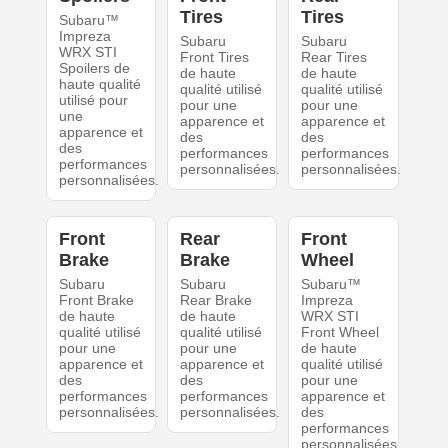
Tires
Tires
Subaru™
Impreza
Subaru
Subaru
WRX STI
Front Tires
Rear Tires
Spoilers de
de haute
de haute
haute qualité
qualité utilisé
qualité utilisé
utilisé pour
pour une
pour une
une
apparence et
apparence et
apparence et
des
des
des
performances
performances
performances
personnalisées.
personnalisées.
personnalisées.
Front
Rear
Front
Brake
Brake
Wheel
Subaru
Subaru
Subaru™
Front Brake
Rear Brake
Impreza
de haute
de haute
WRX STI
qualité utilisé
qualité utilisé
Front Wheel
pour une
pour une
de haute
apparence et
apparence et
qualité utilisé
des
des
pour une
performances
performances
apparence et
personnalisées.
personnalisées.
des
performances
personnalisées.