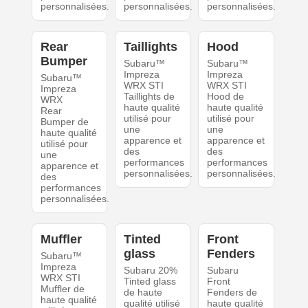
personnalisées.
personnalisées.
personnalisées.
Rear
Taillights
Hood
Bumper
Subaru™
Subaru™
Impreza
Impreza
Subaru™
WRX STI
WRX STI
Impreza
Taillights de
Hood de
WRX
haute qualité
haute qualité
Rear
utilisé pour
utilisé pour
Bumper de
une
une
haute qualité
apparence et
apparence et
utilisé pour
des
des
une
performances
performances
apparence et
personnalisées.
personnalisées.
des
performances
personnalisées.
Muffler
Tinted
Front
glass
Fenders
Subaru™
Impreza
Subaru 20%
Subaru
WRX STI
Tinted glass
Front
Muffler de
de haute
Fenders de
haute qualité
qualité utilisé
haute qualité