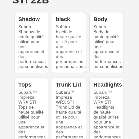
STI 22B
Shadow
black
Body
Subaru
Subaru
Subaru
Shadow de
black de
Body de
haute qualité
haute qualité
haute qualité
utilisé pour
utilisé pour
utilisé pour
une
une
une
apparence et
apparence et
apparence et
des
des
des
performances
performances
performances
personnalisées.
personnalisées.
personnalisées.
Tops
Trunk Lid
Headlights
Subaru™
Subaru™
Subaru™
Impreza
Impreza
Impreza
WRX STI
WRX STI
WRX STI
Tops de
Trunk Lid de
Headlights
haute qualité
haute qualité
de haute
utilisé pour
utilisé pour
qualité utilisé
une
une
pour une
apparence et
apparence et
apparence et
des
des
des
performances
performances
performances