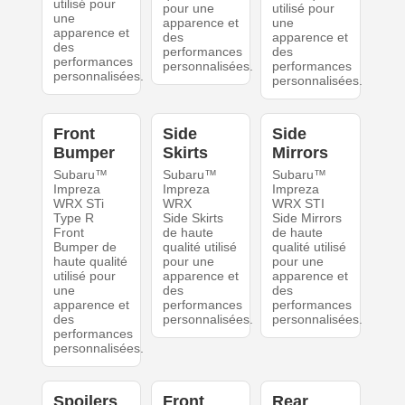
utilisé pour
pour une
utilisé pour
une
apparence et
une
apparence et
des
apparence et
des
performances
des
performances
personnalisées.
performances
personnalisées.
personnalisées.
Front
Side
Side
Bumper
Skirts
Mirrors
Subaru™
Subaru™
Subaru™
Impreza
Impreza
Impreza
WRX STi
WRX
WRX STI
Type R
Side Skirts
Side Mirrors
Front
de haute
de haute
Bumper de
qualité utilisé
qualité utilisé
haute qualité
pour une
pour une
utilisé pour
apparence et
apparence et
une
des
des
apparence et
performances
performances
des
personnalisées.
personnalisées.
performances
personnalisées.
Spoilers
Front
Rear