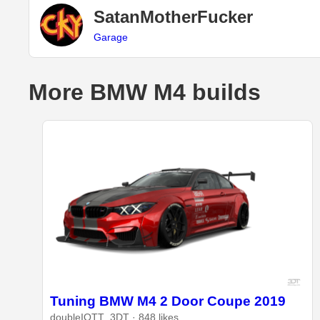
SatanMotherFucker
Garage
More BMW M4 builds
Tuning BMW M4 2 Door Coupe 2019
doubleIOTT_3DT · 848 likes