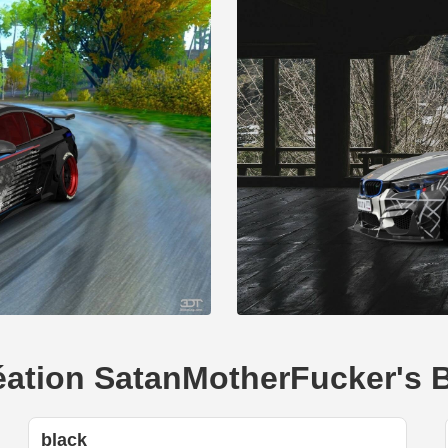
création SatanMotherFucker'
black