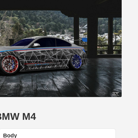
s BMW M4
Body