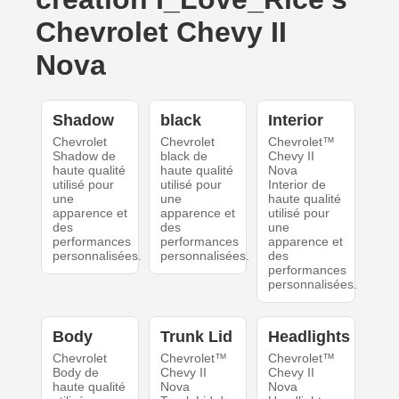
Chevrolet Chevy II
Nova
Shadow
black
Interior
Chevrolet
Chevrolet
Chevrolet™
Shadow de
black de
Chevy II
haute qualité
haute qualité
Nova
utilisé pour
utilisé pour
Interior de
une
une
haute qualité
apparence et
apparence et
utilisé pour
des
des
une
performances
performances
apparence et
personnalisées.
personnalisées.
des
performances
personnalisées.
Body
Trunk Lid
Headlights
Chevrolet
Chevrolet™
Chevrolet™
Body de
Chevy II
Chevy II
haute qualité
Nova
Nova