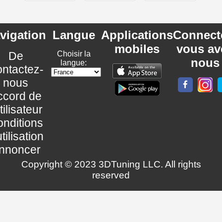
vigation
Langue
Applications
Connect
mobiles
vous av
De
Choisir la
nous
langue:
ntactez-
nous
ccord de
utilisateur
nditions
utilisation
nnoncer
Copyright © 2023 3DTuning LLC. All rights
reserved