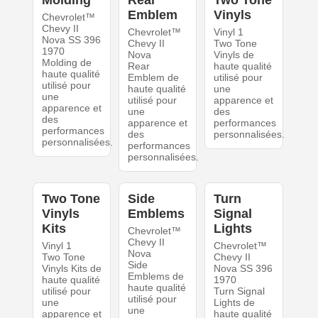
Molding
Rear
Two Tone
Emblem
Vinyls
Chevrolet™
Chevy II
Chevrolet™
Vinyl 1
Nova SS 396
Chevy II
Two Tone
1970
Nova
Vinyls de
Molding de
Rear
haute qualité
haute qualité
Emblem de
utilisé pour
utilisé pour
haute qualité
une
une
utilisé pour
apparence et
apparence et
une
des
des
apparence et
performances
performances
des
personnalisées.
personnalisées.
performances
personnalisées.
Two Tone
Side
Turn
Vinyls
Emblems
Signal
Kits
Lights
Chevrolet™
Chevy II
Vinyl 1
Chevrolet™
Nova
Two Tone
Chevy II
Side
Vinyls Kits de
Nova SS 396
Emblems de
haute qualité
1970
haute qualité
utilisé pour
Turn Signal
utilisé pour
une
Lights de
une
apparence et
haute qualité