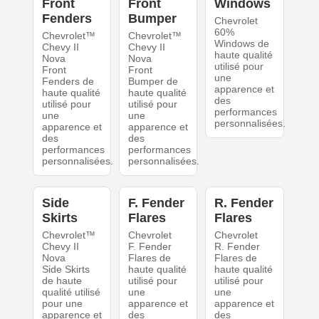
Front
Front
Windows
Fenders
Bumper
Chevrolet
60%
Chevrolet™
Chevrolet™
Windows de
Chevy II
Chevy II
haute qualité
Nova
Nova
utilisé pour
Front
Front
une
Fenders de
Bumper de
apparence et
haute qualité
haute qualité
des
utilisé pour
utilisé pour
performances
une
une
personnalisées.
apparence et
apparence et
des
des
performances
performances
personnalisées.
personnalisées.
Side
F. Fender
R. Fender
Skirts
Flares
Flares
Chevrolet™
Chevrolet
Chevrolet
Chevy II
F. Fender
R. Fender
Nova
Flares de
Flares de
Side Skirts
haute qualité
haute qualité
de haute
utilisé pour
utilisé pour
qualité utilisé
une
une
pour une
apparence et
apparence et
apparence et
des
des