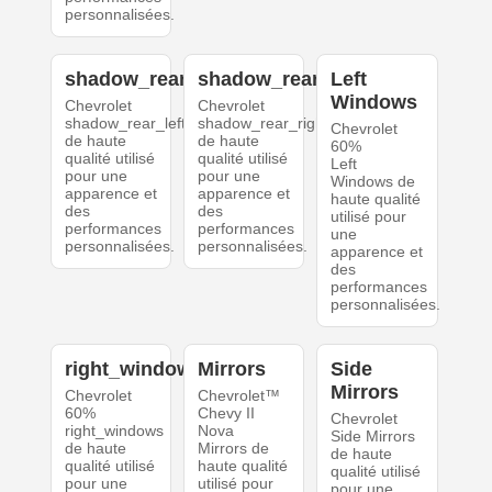
personnalisées.
shadow_rear_left
shadow_rear_right
Left
Windows
Chevrolet
Chevrolet
shadow_rear_left
shadow_rear_right
Chevrolet
de haute
de haute
60%
qualité utilisé
qualité utilisé
Left
pour une
pour une
Windows de
apparence et
apparence et
haute qualité
des
des
utilisé pour
performances
performances
une
personnalisées.
personnalisées.
apparence et
des
performances
personnalisées.
right_windows
Mirrors
Side
Mirrors
Chevrolet
Chevrolet™
60%
Chevy II
Chevrolet
right_windows
Nova
Side Mirrors
de haute
Mirrors de
de haute
qualité utilisé
haute qualité
qualité utilisé
pour une
utilisé pour
pour une