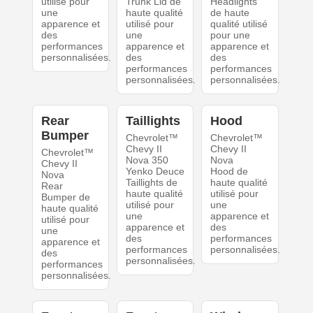
utilisé pour
Trunk Lid de
Headlights
une
haute qualité
de haute
apparence et
utilisé pour
qualité utilisé
des
une
pour une
performances
apparence et
apparence et
personnalisées.
des
des
performances
performances
personnalisées.
personnalisées.
Rear
Taillights
Hood
Bumper
Chevrolet™
Chevrolet™
Chevy II
Chevy II
Chevrolet™
Nova 350
Nova
Chevy II
Yenko Deuce
Hood de
Nova
Taillights de
haute qualité
Rear
haute qualité
utilisé pour
Bumper de
utilisé pour
une
haute qualité
une
apparence et
utilisé pour
apparence et
des
une
des
performances
apparence et
performances
personnalisées.
des
personnalisées.
performances
personnalisées.