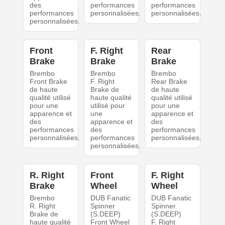
des
performances
performances
performances
personnalisées.
personnalisées.
personnalisées.
Front
F. Right
Rear
Brake
Brake
Brake
Brembo
Brembo
Brembo
Front Brake
F. Right
Rear Brake
de haute
Brake de
de haute
qualité utilisé
haute qualité
qualité utilisé
pour une
utilisé pour
pour une
apparence et
une
apparence et
des
apparence et
des
performances
des
performances
personnalisées.
performances
personnalisées.
personnalisées.
R. Right
Front
F. Right
Brake
Wheel
Wheel
Brembo
DUB Fanatic
DUB Fanatic
R. Right
Spinner
Spinner
Brake de
(S.DEEP)
(S.DEEP)
haute qualité
Front Wheel
F. Right