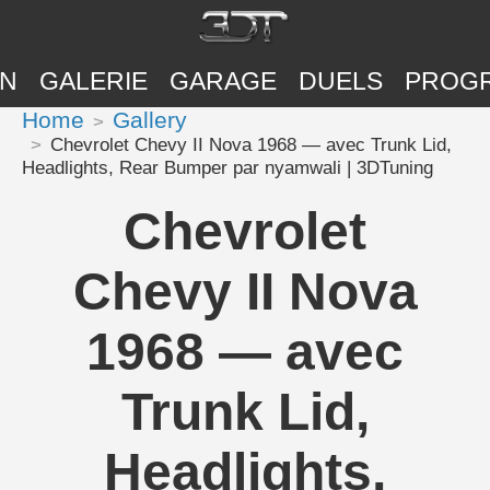
ON
GALERIE
GARAGE
DUELS
PROG
Home
Gallery
Chevrolet Chevy II Nova 1968 — avec Trunk Lid,
Headlights, Rear Bumper par nyamwali | 3DTuning
Chevrolet
Chevy II Nova
1968 — avec
Trunk Lid,
Headlights,