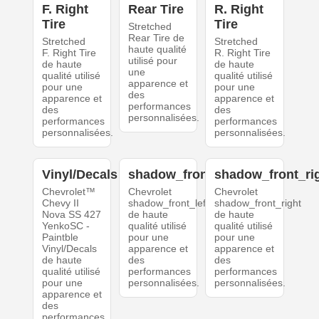
F. Right
Rear Tire
R. Right
Tire
Tire
Stretched
Rear Tire de
Stretched
Stretched
haute qualité
F. Right Tire
R. Right Tire
utilisé pour
de haute
de haute
une
qualité utilisé
qualité utilisé
apparence et
pour une
pour une
des
apparence et
apparence et
performances
des
des
personnalisées.
performances
performances
personnalisées.
personnalisées.
Vinyl/Decals
shadow_front_left
shadow_front_ri
Chevrolet™
Chevrolet
Chevrolet
Chevy II
shadow_front_left
shadow_front_right
Nova SS 427
de haute
de haute
YenkoSC -
qualité utilisé
qualité utilisé
Paintble
pour une
pour une
Vinyl/Decals
apparence et
apparence et
de haute
des
des
qualité utilisé
performances
performances
pour une
personnalisées.
personnalisées.
apparence et
des
performances