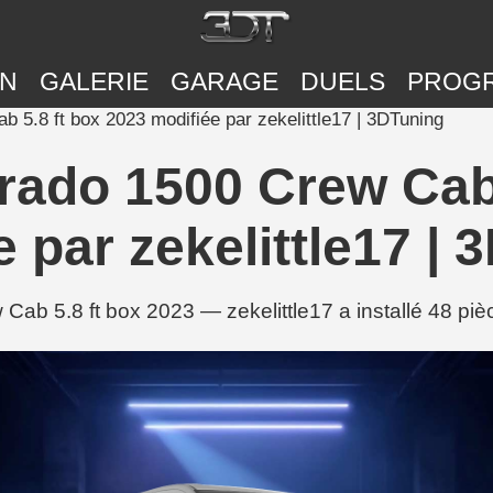
ON
GALERIE
GARAGE
DUELS
PROG
 5.8 ft box 2023 modifiée par zekelittle17 | 3DTuning
erado 1500 Crew Cab 
 par zekelittle17 |
Cab 5.8 ft box 2023 — zekelittle17 a installé 48 pi