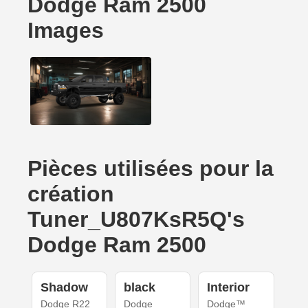
Dodge Ram 2500
Images
Pièces utilisées pour la
création
Tuner_U807KsR5Q's
Dodge Ram 2500
Shadow
black
Interior
Dodge R22
Dodge
Dodge™