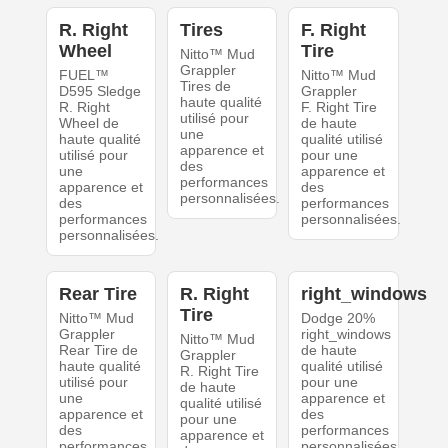
R. Right
Tires
F. Right
Wheel
Tire
Nitto™ Mud
Grappler
FUEL™
Nitto™ Mud
Tires de
D595 Sledge
Grappler
haute qualité
R. Right
F. Right Tire
utilisé pour
Wheel de
de haute
une
haute qualité
qualité utilisé
apparence et
utilisé pour
pour une
des
une
apparence et
performances
apparence et
des
personnalisées.
des
performances
performances
personnalisées.
personnalisées.
Rear Tire
R. Right
right_windows
Tire
Nitto™ Mud
Dodge 20%
Grappler
right_windows
Nitto™ Mud
Rear Tire de
de haute
Grappler
haute qualité
qualité utilisé
R. Right Tire
utilisé pour
pour une
de haute
une
apparence et
qualité utilisé
apparence et
des
pour une
des
performances
apparence et
performances
personnalisées.