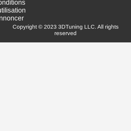
nditions
utilisation
nnoncer
Copyright © 2023 3DTuning LLC. All rights
reserved