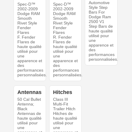
Automotive
Spec-D™
Spec-D™
Style Step
2002-2009
2002-2009
Bars For
Dodge RAM
Dodge RAM
Dodge Ram
Smooth
Smooth
2500 V1
Rivet Style
Rivet Style
Step Bars de
Fender
Fender
haute qualité
Flares
Flares
utilisé pour
F. Fender
R. Fender
une
Flares de
Flares de
apparence et
haute qualité
haute qualité
des
utilisé pour
utilisé pour
performances
une
une
personnalisées.
apparence et
apparence et
des
des
performances
performances
personnalisées.
personnalisées.
Antennas
Hitches
50 Cal Bullet
Class III
Antenna;
Multi-Fit
Black
Trailer Hitch
Antennas de
Hitches de
haute qualité
haute qualité
utilisé pour
utilisé pour
une
une