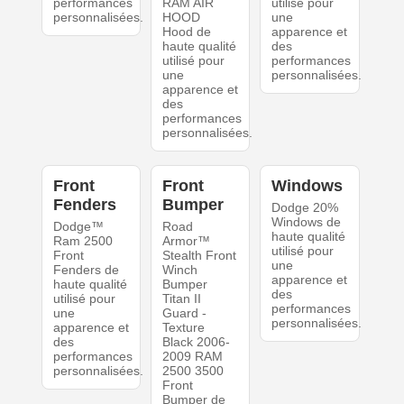
performances
RAM AIR
utilisé pour
personnalisées.
HOOD
une
Hood de
apparence et
haute qualité
des
utilisé pour
performances
une
personnalisées.
apparence et
des
performances
personnalisées.
Front
Front
Windows
Fenders
Bumper
Dodge 20%
Windows de
Dodge™
Road
haute qualité
Ram 2500
Armor™
utilisé pour
Front
Stealth Front
une
Fenders de
Winch
apparence et
haute qualité
Bumper
des
utilisé pour
Titan II
performances
une
Guard -
personnalisées.
apparence et
Texture
des
Black 2006-
performances
2009 RAM
personnalisées.
2500 3500
Front
Bumper de