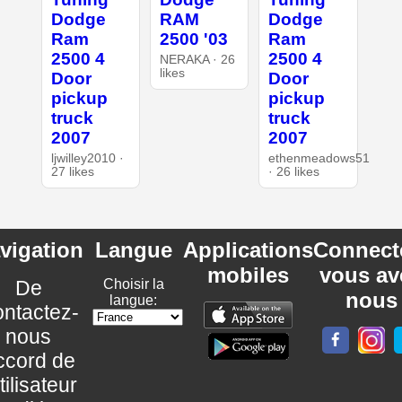
Dodge
RAM
Dodge
Ram
2500 '03
Ram
2500 4
2500 4
NERAKA · 26
likes
Door
Door
pickup
pickup
truck
truck
2007
2007
ljwilley2010 ·
ethenmeadows51
27 likes
· 26 likes
vigation
Langue
Applications
Connect
mobiles
vous av
De
Choisir la
nous
langue:
ntactez-
nous
ccord de
utilisateur