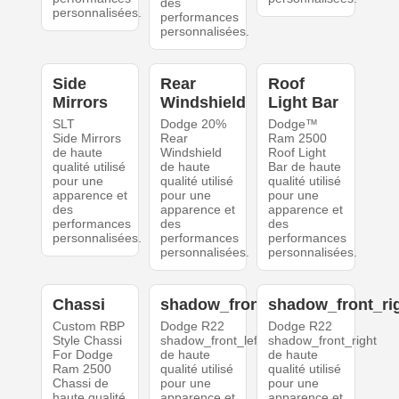
des
personnalisées.
performances
personnalisées.
Side
Rear
Roof
Mirrors
Windshield
Light Bar
SLT
Dodge 20%
Dodge™
Side Mirrors
Rear
Ram 2500
de haute
Windshield
Roof Light
qualité utilisé
de haute
Bar de haute
pour une
qualité utilisé
qualité utilisé
apparence et
pour une
pour une
des
apparence et
apparence et
performances
des
des
personnalisées.
performances
performances
personnalisées.
personnalisées.
Chassi
shadow_front_left
shadow_front_ri
Custom RBP
Dodge R22
Dodge R22
Style Chassi
shadow_front_left
shadow_front_right
For Dodge
de haute
de haute
Ram 2500
qualité utilisé
qualité utilisé
Chassi de
pour une
pour une
haute qualité
apparence et
apparence et