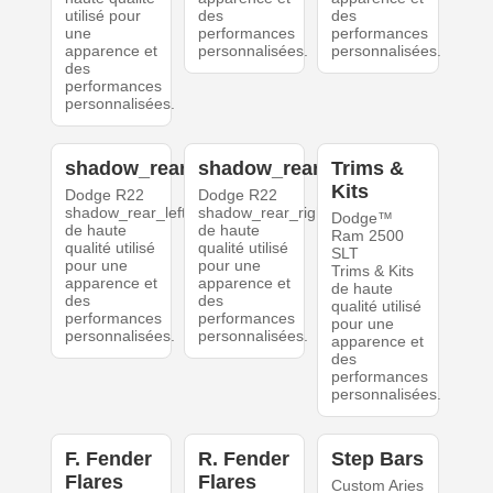
utilisé pour
des
des
une
performances
performances
apparence et
personnalisées.
personnalisées.
des
performances
personnalisées.
shadow_rear_left
shadow_rear_right
Trims &
Kits
Dodge R22
Dodge R22
shadow_rear_left
shadow_rear_right
Dodge™
de haute
de haute
Ram 2500
qualité utilisé
qualité utilisé
SLT
pour une
pour une
Trims & Kits
apparence et
apparence et
de haute
des
des
qualité utilisé
performances
performances
pour une
personnalisées.
personnalisées.
apparence et
des
performances
personnalisées.
F. Fender
R. Fender
Step Bars
Flares
Flares
Custom Aries