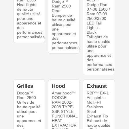
Ram 2500
Auto™
Dodge™
Headlights
Dodge Ram
Ram 2500
de haute
07-08 1500 /
Rear
qualité utilisé
Ram 07-09
Bumper de
pour une
2500/3500
haute qualité
apparence et
LED Tail
utilisé pour
des
Lights -
une
performances
Black
apparence et
personnalisées.
Taillights de
des
haute qualité
performances
utilisé pour
personnalisées.
une
apparence et
des
performances
personnalisées.
Grilles
Hood
Exhaust
Dodge™
Amerihood™
RBP™ EX-1
Ram 2500
DODGE
Adjustable
Grilles de
RAM 2002-
Multi-Fit
haute qualité
2008 TYPE-
Stainless
utilisé pour
SSK STYLE
Steel
une
FUNCTIONAL
Exhaust Tip
apparence et
HEAT
Exhaust de
des
EXTRACTOR
haute qualité