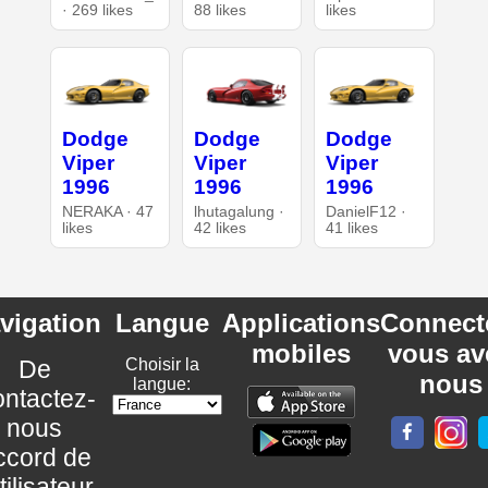
· 269 likes
88 likes
likes
Dodge
Dodge
Dodge
Viper
Viper
Viper
1996
1996
1996
NERAKA · 47
lhutagalung ·
DanielF12 ·
likes
42 likes
41 likes
vigation
Langue
Applications
Connect
mobiles
vous av
De
Choisir la
nous
langue:
ntactez-
nous
ccord de
utilisateur