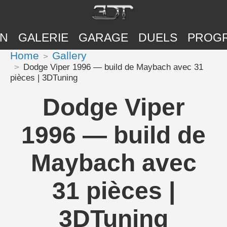
ON
GALERIE
GARAGE
DUELS
PROG
Home
Gallery
Dodge Viper 1996 — build de Maybach avec 31
pièces | 3DTuning
Dodge Viper
1996 — build de
Maybach avec
31 pièces |
3DTuning