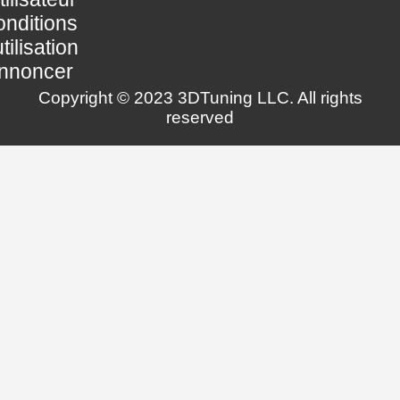
nditions
utilisation
nnoncer
Copyright © 2023 3DTuning LLC. All rights
reserved