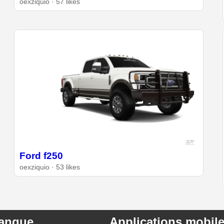
oexziquio · 57 likes
Ford f250
oexziquio · 53 likes
angue
Applications mobil