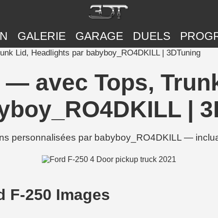
ON
GALERIE
GARAGE
DUELS
PROG
unk Lid, Headlights par babyboy_RO4DKILL | 3DTuning
 — avec Tops, Trunk
byboy_RO4DKILL | 3
ns personnalisées par babyboy_RO4DKILL — incluan
 F-250 Images