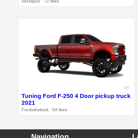
oexziquio · 72 likes
Tuning Ford F-250 4 Door pickup truck
2021
Fordisthebest · 54 likes
Navigation
L