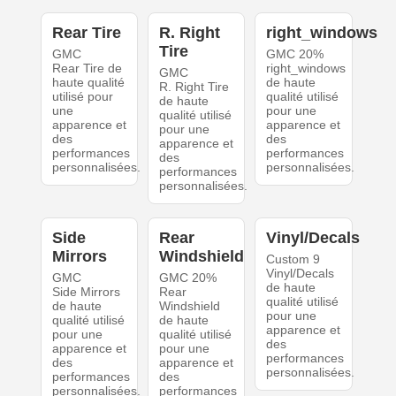
Rear Tire
R. Right
right_windows
Tire
GMC
GMC 20%
Rear Tire de
right_windows
GMC
haute qualité
de haute
R. Right Tire
utilisé pour
qualité utilisé
de haute
une
pour une
qualité utilisé
apparence et
apparence et
pour une
des
des
apparence et
performances
performances
des
personnalisées.
personnalisées.
performances
personnalisées.
Side
Rear
Vinyl/Decals
Mirrors
Windshield
Custom 9
Vinyl/Decals
GMC
GMC 20%
de haute
Side Mirrors
Rear
qualité utilisé
de haute
Windshield
pour une
qualité utilisé
de haute
apparence et
pour une
qualité utilisé
des
apparence et
pour une
performances
des
apparence et
personnalisées.
performances
des
personnalisées.
performances