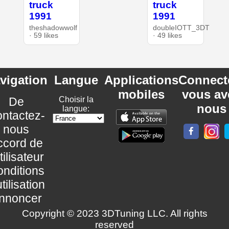
truck
truck
1991
1991
theshadowwolf
doubleIOTT_3DT
· 59 likes
· 49 likes
vigation
Langue
Applications
Connect
mobiles
vous av
De
Choisir la
nous
langue:
ntactez-
nous
ccord de
utilisateur
nditions
utilisation
nnoncer
Copyright © 2023 3DTuning LLC. All rights
reserved