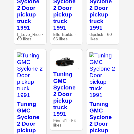
Syclone
Syclone
Syclone
2 Door
2 Door
2 Door
pickup
pickup
pickup
truck
truck
truck
1991
1991
1991
I_Love_Rice ·
killerBuilds ·
dipslick · 60
69 likes
66 likes
likes
Tuning
GMC
Syclone
2 Door
pickup
Tuning
Tuning
truck
GMC
GMC
1991
Syclone
Syclone
Finest1 · 54
2 Door
2 Door
likes
pickup
pickup