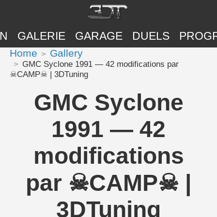
ON
GALERIE
GARAGE
DUELS
PROG
Home
Gallery
GMC Syclone 1991 — 42 modifications par
☠CAMP☠ | 3DTuning
GMC Syclone
1991 — 42
modifications
par ☠CAMP☠ |
3DTuning