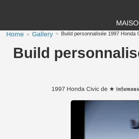
MAIS
Home
Gallery
Build personnalisée 1997 Honda Civic 
Build personnalisée 
1997 Honda Civic de ★ 𝖎𝖓𝖋𝖆𝖒𝖔