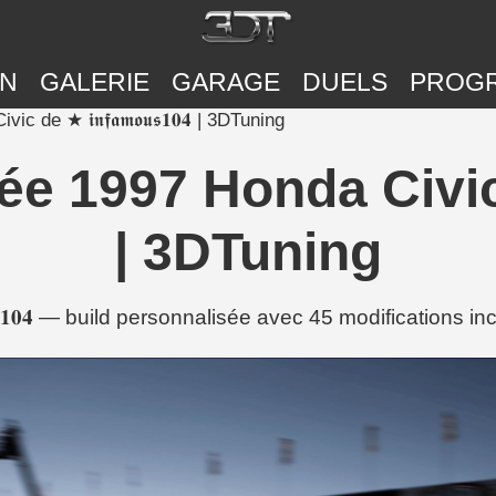
ON
GALERIE
GARAGE
DUELS
PROG
de ★ 𝖎𝖓𝖋𝖆𝖒𝖔𝖚𝖘𝟏𝟎𝟒 | 3DTuning
1997 Honda Civic de ★ 
| 3DTuning
𝖚𝖘𝟏𝟎𝟒 — build personnalisée avec 45 modifications i