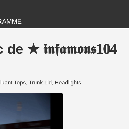
RAMME
𝖓𝖋𝖆𝖒𝖔𝖚𝖘𝟏𝟎𝟒
ncluant Tops, Trunk Lid, Headlights