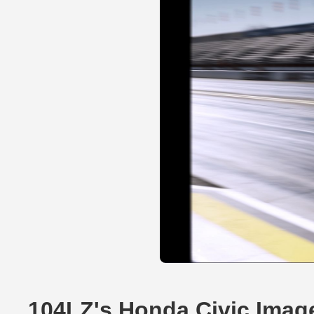
104LZ's Honda Civic Imag