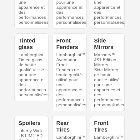
une
pour une
une
apparence et
apparence et
apparence et
des
des
des
performances
performances
performances
personnalisées.
personnalisées.
personnalisées.
Tinted
Front
Side
glass
Fenders
Mirrors
Lamborghini
Lamborghini™
Mansory™
Tinted glass
Aventador
JS1 Edition
de haute
Front
Mirrors
qualité utilisé
Fenders de
Side Mirrors
pour une
haute qualité
de haute
apparence et
utilisé pour
qualité utilisé
des
une
pour une
performances
apparence et
apparence et
personnalisées.
des
des
performances
performances
personnalisées.
personnalisées.
Spoilers
Rear
Front
Tires
Tires
Liberty Walk
LB LIMITED
Lamborghini™
Lamborghini™