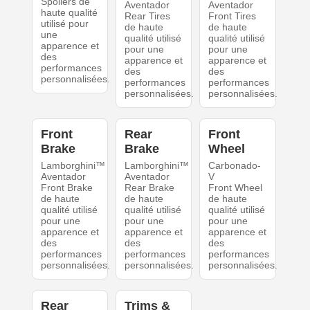
Spoilers de
Aventador
Aventador
haute qualité
Rear Tires
Front Tires
utilisé pour
de haute
de haute
une
qualité utilisé
qualité utilisé
apparence et
pour une
pour une
des
apparence et
apparence et
performances
des
des
personnalisées.
performances
performances
personnalisées.
personnalisées.
Front
Rear
Front
Brake
Brake
Wheel
Lamborghini™
Lamborghini™
Carbonado-
Aventador
Aventador
V
Front Brake
Rear Brake
Front Wheel
de haute
de haute
de haute
qualité utilisé
qualité utilisé
qualité utilisé
pour une
pour une
pour une
apparence et
apparence et
apparence et
des
des
des
performances
performances
performances
personnalisées.
personnalisées.
personnalisées.
Rear
Trims &