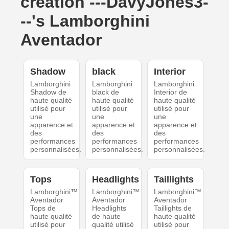
création ---DavyJones3-
--'s Lamborghini
Aventador
Shadow
black
Interior
Lamborghini
Lamborghini
Lamborghini
Shadow de
black de
Interior de
haute qualité
haute qualité
haute qualité
utilisé pour
utilisé pour
utilisé pour
une
une
une
apparence et
apparence et
apparence et
des
des
des
performances
performances
performances
personnalisées.
personnalisées.
personnalisées.
Tops
Headlights
Taillights
Lamborghini™
Lamborghini™
Lamborghini™
Aventador
Aventador
Aventador
Tops de
Headlights
Taillights de
haute qualité
de haute
haute qualité
utilisé pour
qualité utilisé
utilisé pour