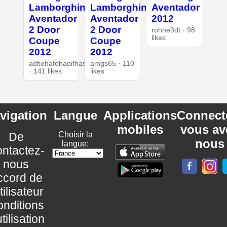
Lamborghini
Lamborghini
Aventador
Aventador
Aventador
2012
2 Door
2 Door
rohne3dt · 98
likes
Coupe
Coupe
2012
2012
adfiehafohaoifhasd
amgs65 · 110
· 141 likes
likes
vigation
Langue
Applications
Connect
mobiles
vous av
De
Choisir la
nous
langue:
ntactez-
nous
ccord de
utilisateur
nditions
utilisation