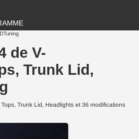
RAMME
3DTuning
 de V-
s, Trunk Lid,
ng
ps, Trunk Lid, Headlights et 36 modifications