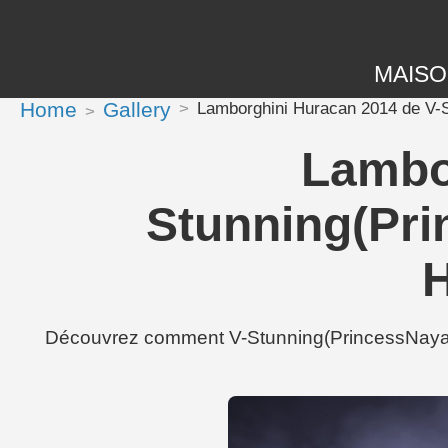
MAIS
Home
Gallery
Lamborghini Huracan 2014 de V-S
Lambo
Stunning(Pri
H
Découvrez comment V-Stunning(PrincessNaya) a