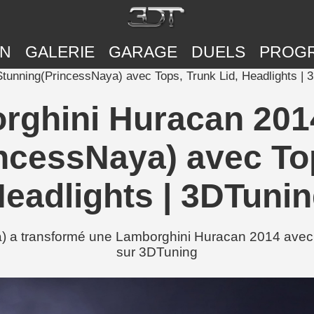
ON
GALERIE
GARAGE
DUELS
PROG
tunning(PrincessNaya) avec Tops, Trunk Lid, Headlights | 
rghini Huracan 2014
ncessNaya) avec Top
eadlights | 3DTuni
 transformé une Lamborghini Huracan 2014 avec To
sur 3DTuning