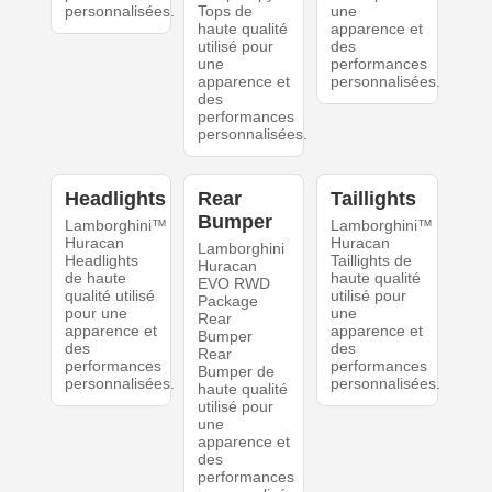
personnalisées.
Tops de
une
haute qualité
apparence et
utilisé pour
des
une
performances
apparence et
personnalisées.
des
performances
personnalisées.
Headlights
Rear
Taillights
Bumper
Lamborghini™
Lamborghini™
Huracan
Huracan
Lamborghini
Headlights
Taillights de
Huracan
de haute
haute qualité
EVO RWD
qualité utilisé
utilisé pour
Package
pour une
une
Rear
apparence et
apparence et
Bumper
des
des
Rear
performances
performances
Bumper de
personnalisées.
personnalisées.
haute qualité
utilisé pour
une
apparence et
des
performances