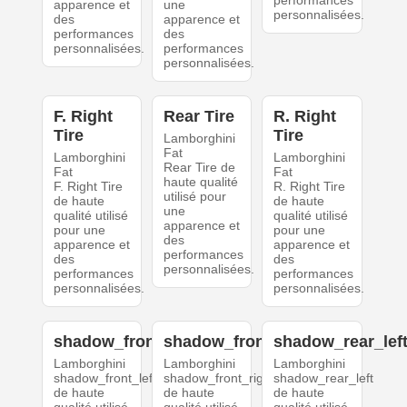
performances
apparence et
une
personnalisées.
des
apparence et
performances
des
personnalisées.
performances
personnalisées.
F. Right
Rear Tire
R. Right
Tire
Tire
Lamborghini
Fat
Lamborghini
Lamborghini
Rear Tire de
Fat
Fat
haute qualité
F. Right Tire
R. Right Tire
utilisé pour
de haute
de haute
une
qualité utilisé
qualité utilisé
apparence et
pour une
pour une
des
apparence et
apparence et
performances
des
des
personnalisées.
performances
performances
personnalisées.
personnalisées.
shadow_front_left
shadow_front_right
shadow_rear_lef
Lamborghini
Lamborghini
Lamborghini
shadow_front_left
shadow_front_right
shadow_rear_left
de haute
de haute
de haute