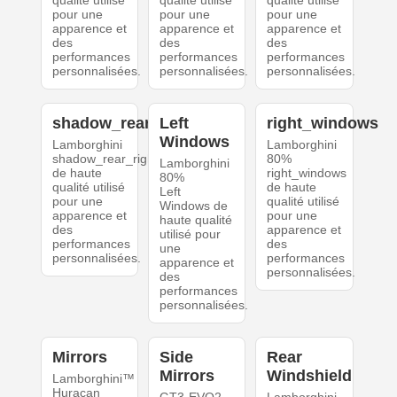
qualité utilisé
qualité utilisé
qualité utilisé
pour une
pour une
pour une
apparence et
apparence et
apparence et
des
des
des
performances
performances
performances
personnalisées.
personnalisées.
personnalisées.
shadow_rear_right
Left
right_windows
Windows
Lamborghini
Lamborghini
shadow_rear_right
80%
Lamborghini
de haute
right_windows
80%
qualité utilisé
de haute
Left
pour une
qualité utilisé
Windows de
apparence et
pour une
haute qualité
des
apparence et
utilisé pour
performances
des
une
personnalisées.
performances
apparence et
personnalisées.
des
performances
personnalisées.
Mirrors
Side
Rear
Mirrors
Windshield
Lamborghini™
Huracan