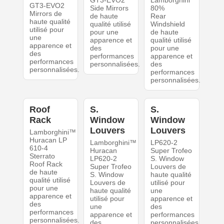
GT3-EVO2
Lamborghini
GT3-EVO2
Side Mirrors
80%
Mirrors de
de haute
Rear
haute qualité
qualité utilisé
Windshield
utilisé pour
pour une
de haute
une
apparence et
qualité utilisé
apparence et
des
pour une
des
performances
apparence et
performances
personnalisées.
des
personnalisées.
performances
personnalisées.
Roof
S.
S.
Rack
Window
Window
Louvers
Louvers
Lamborghini™
Huracan LP
Lamborghini™
LP620-2
610-4
Huracan
Super Trofeo
Sterrato
LP620-2
S. Window
Roof Rack
Super Trofeo
Louvers de
de haute
S. Window
haute qualité
qualité utilisé
Louvers de
utilisé pour
pour une
haute qualité
une
apparence et
utilisé pour
apparence et
des
une
des
performances
apparence et
performances
personnalisées.
des
personnalisées.