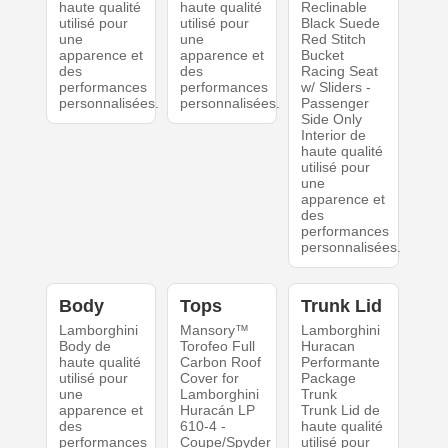
haute qualité
haute qualité
Reclinable
utilisé pour
utilisé pour
Black Suede
une
une
Red Stitch
apparence et
apparence et
Bucket
des
des
Racing Seat
performances
performances
w/ Sliders -
personnalisées.
personnalisées.
Passenger
Side Only
Interior de
haute qualité
utilisé pour
une
apparence et
des
performances
personnalisées.
Body
Tops
Trunk Lid
Lamborghini
Mansory™
Lamborghini
Body de
Torofeo Full
Huracan
haute qualité
Carbon Roof
Performante
utilisé pour
Cover for
Package
une
Lamborghini
Trunk
apparence et
Huracán LP
Trunk Lid de
des
610-4 -
haute qualité
performances
Coupe/Spyder
utilisé pour