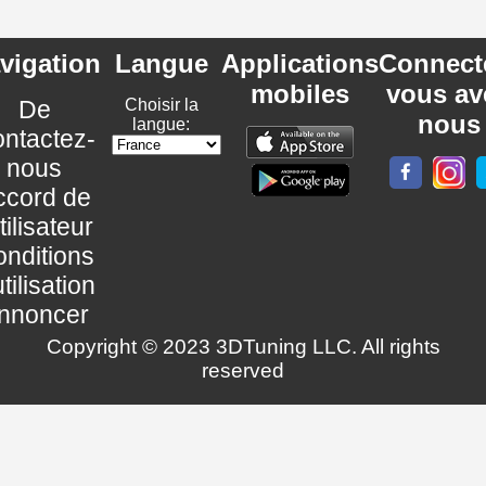
vigation
Langue
Applications
Connect
mobiles
vous av
De
Choisir la
nous
langue:
ntactez-
nous
ccord de
utilisateur
nditions
utilisation
nnoncer
Copyright © 2023 3DTuning LLC. All rights
reserved