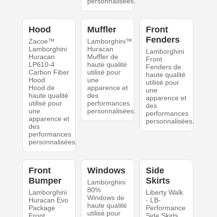
personnalisées.
Hood
Muffler
Front
Fenders
Zacoe™
Lamborghini™
Lamborghini
Huracan
Lamborghini
Huracan
Muffler de
Front
LP610-4
haute qualité
Fenders de
Carbon Fiber
utilisé pour
haute qualité
Hood
une
utilisé pour
Hood de
apparence et
une
haute qualité
des
apparence et
utilisé pour
performances
des
une
personnalisées.
performances
apparence et
personnalisées.
des
performances
personnalisées.
Front
Windows
Side
Bumper
Skirts
Lamborghini
80%
Lamborghini
Liberty Walk
Windows de
Huracan Evo
- LB-
haute qualité
Package
Performance
utilisé pour
Front
Side Skirts