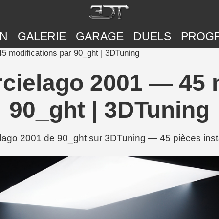
ON
GALERIE
GARAGE
DUELS
PROG
5 modifications par 90_ght | 3DTuning
cielago 2001 — 45 m
90_ght | 3DTuning
lago 2001 de 90_ght sur 3DTuning — 45 pièces insta