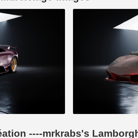
réation ----mrkrabs's Lamborg